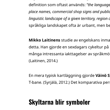
definition som oftast används:
”the language 
place names, commercial shop signs and public
linguistic landscape of a given territory, regio
språkliga landskapet ofta är urbant, men be
Mikko Laitinens
studie av engelskans inma
detta. Han gjorde en sexdagars cykeltur på 6
många intressanta iakttagelser av språkmöte
(Laitinen, 2014.)
En mera typisk kartläggning gjorde
Väinö S
T-bane. (Syrjälä, 2012.) Det komparativa per
Skyltarna blir symboler