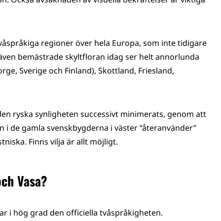
våspråkiga regioner över hela Europa, som inte tidigare
även bemästrade skyltfloran idag ser helt annorlunda
rge, Sverige och Finland), Skottland, Friesland,
r den ryska synligheten successivt minimerats, genom att
an i de gamla svenskbygderna i väster ”återanvänder”
ska. Finns vilja är allt möjligt.
och Vasa?
ar i hög grad den officiella tvåspråkigheten.