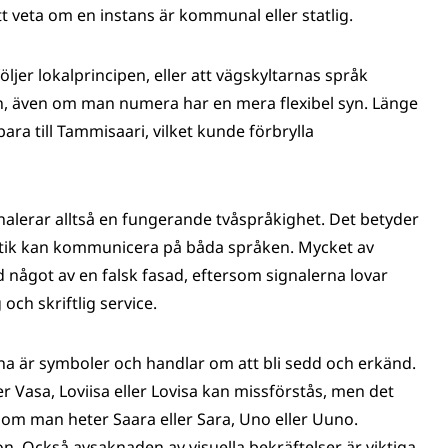
tt veta om en instans är kommunal eller statlig.
öljer lokalprincipen, eller att vägskyltarnas språk
nen, även om man numera har en mera flexibel syn. Länge
bara till Tammisaari, vilket kunde förbrylla
gnalerar alltså en fungerande tvåspråkighet. Det betyder
atik kan kommunicera på båda språken. Mycket av
ed något av en falsk fasad, eftersom signalerna lovar
och skriftlig service.
rna är symboler och handlar om att bli sedd och erkänd.
r Vasa, Loviisa eller Lovisa kan missförstås, men det
d om man heter Saara eller Sara, Uno eller Uuno.
. Också avsaknaden av visuella bekräftelser är viktiga