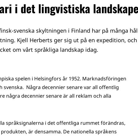
ari i det lingvistiska landskap
 finsk-svenska skyltningen i Finland har på många håll
tning. Kjell Herberts ger sig ut på en expedition, och
cket om vårt språkliga landskap idag.
ympiska spelen i Helsingfors år 1952. Marknadsföringen
h svenska. Några decennier senare var all offentlig
re några decennier senare är all reklam och alla
ella språksignalerna i det offentliga rummet förändras,
 produkten, är densamma. De nationella språkens