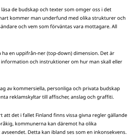
r läsa de budskap och texter som omger oss i det
 snart kommer man underfund med olika strukturer och
sändare och vem som förväntas vara mottagare. All
 ha en uppifrån-ner (top-down) dimension. Det är
formation och instruktioner om hur man skall eller
lag av kommersiella, personliga och privata budskap
a reklamskyltar till affischer, anslag och graffiti.
tt det i fallet Finland finns vissa givna regler gällande
språkig, kommunerna kan däremot ha olika
et avseendet. Detta kan ibland ses som en inkonsekvens.