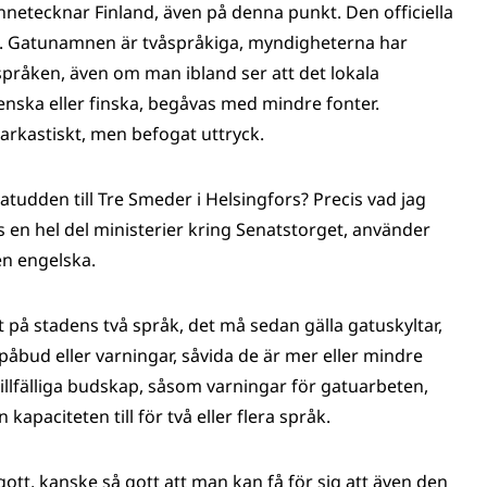
nnetecknar Finland, även på denna punkt. Den officiella
t. Gatunamnen är tvåspråkiga, myndigheterna har
 språken, även om man ibland ser att det lokala
nska eller finska, begåvas med mindre fonter.
sarkastiskt, men befogat uttryck.
tudden till Tre Smeder i Helsingfors? Precis vad jag
nns en hel del ministerier kring Senatstorget, använder
en engelska.
 på stadens två språk, det må sedan gälla gatuskyltar,
påbud eller varningar, såvida de är mer eller mindre
lfälliga budskap, såsom varningar för gatuarbeten,
 kapaciteten till för två eller flera språk.
ott, kanske så gott att man kan få för sig att även den