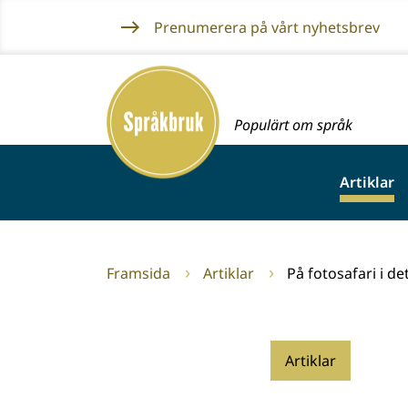
Gå
Prenumerera på vårt nyhetsbrev
till
innehållet
Framsida
Populärt om språk
Artiklar
Framsida
Artiklar
På fotosafari i de
Artiklar