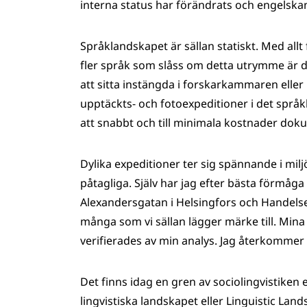
interna status har förändrats och engelskan
Språklandskapet är sällan statiskt. Med allt
fler språk som slåss om detta utrymme är det
att sitta instängda i forskarkammaren eller b
upptäckts- och fotoexpeditioner i det språk
att snabbt och till minimala kostnader do
Dylika expeditioner ter sig spännande i mil
påtagliga. Själv har jag efter bästa förmåg
Alexandersgatan i Helsingfors och Handels
många som vi sällan lägger märke till. Mina
verifierades av min analys. Jag återkommer t
Det finns idag en gren av sociolingvistiken 
lingvistiska landskapet eller Linguistic Lan