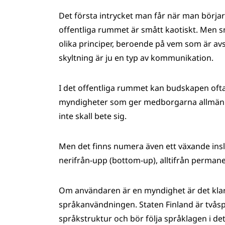
Det första intrycket man får när man börja
offentliga rummet är smått kaotiskt. Men
olika principer, beroende på vem som är av
skyltning är ju en typ av kommunikation.
I det offentliga rummet kan budskapen ofta
myndigheter som ger medborgarna allmän in
inte skall bete sig.
Men det finns numera även ett växande ins
nerifrån-upp (bottom-up), alltifrån permanent
Om användaren är en myndighet är det klart a
språkanvändningen. Staten Finland är två
språkstruktur och bör följa språklagen i d