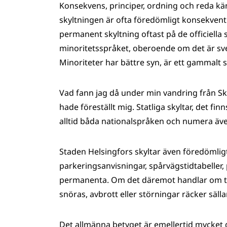
Konsekvens, principer, ordning och reda kä
skyltningen är ofta föredömligt konsekven
permanent skyltning oftast på de officiella
minoritetsspråket, oberoende om det är sve
Minoriteter har bättre syn, är ett gammalt 
Vad fann jag då under min vandring från Ska
hade föreställt mig. Statliga skyltar, det fi
alltid båda nationalspråken och numera äv
Staden Helsingfors skyltar även föredömligt
parkeringsanvisningar, spårvägstidtabeller, 
permanenta. Om det däremot handlar om til
snöras, avbrott eller störningar räcker sällan
Det allmänna betyget är emellertid mycket g