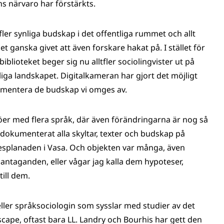
s närvaro har förstärkts.
 fler synliga budskap i det offentliga rummet och allt
 ganska givet att även forskare hakat på. I stället för
iblioteket beger sig nu alltfler sociolingvister ut på
liga landskapet. Digitalkameran har gjort det möjligt
kumentera de budskap vi omges av.
jöer med flera språk, där även förändringarna är nog så
a dokumenterat alla skyltar, texter och budskap på
esplanaden i Vasa. Och objekten var många, även
 antaganden, eller vågar jag kalla dem hypoteser,
ill dem.
eller språksociologin som sysslar med studier av det
dscape, oftast bara LL. Landry och Bourhis har gett den