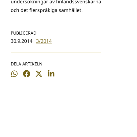
undersökningar av finlandssvenskarna
och det flerspråkiga samhället.
PUBLICERAD
30.9.2014
3/2014
DELA ARTIKELN
Dela
Dela
Dela
Dela
på
på
på
på
WhatsApp
Facebook
Twitter
LinkedIn