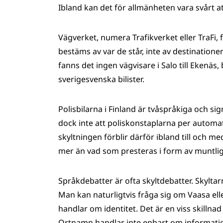
Ibland kan det för allmänheten vara svårt a
Vägverket, numera Trafikverket eller TraFi, f
bestäms av var de står, inte av destinatio
fanns det ingen vägvisare i Salo till Ekenäs, 
sverigesvenska bilister.
Polisbilarna i Finland är tvåspråkiga och si
dock inte att poliskonstaplarna per autom
skyltningen förblir därför ibland till och m
mer än vad som presteras i form av muntlig 
Språkdebatter är ofta skyltdebatter. Skylta
Man kan naturligtvis fråga sig om Vaasa elle
handlar om identitet. Det är en viss skillna
Ortnamn handlar inte enbart om information