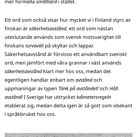
mer formella
smitthärd
i stället.
Ett ord som också visar hur mycket vi i Finland styrs av
finskan är
säkerhetsavstånd,
ett ord som nästan
uteslutande används som svensk motsvarighet till
finskans
turvaväli
på skyltar och lappar.
Säkerhetsavstånd är förvisso ett användbart svenskt
ord, men jämfört med våra grannar i väst används
säkerhetsavstånd
klart mer hos oss, medan det
egentligen handlar enbart om
avstånd
och
uppmaningar av typen
Tänk på avståndet!
och
Håll
avstånd!
I Sverige har uttrycket
tvåmetersregeln
etablerat sig, medan detta igen är så gott som obekant
i språkbruket hos oss.