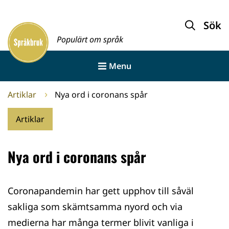
Gå
till
Sök
Framsida
innehållet
Populärt om språk
Menu
Artiklar
Nya ord i coronans spår
Artiklar
Nya ord i coronans spår
Coronapandemin har gett upphov till såväl
sakliga som skämtsamma nyord och via
medierna har många termer blivit vanliga i