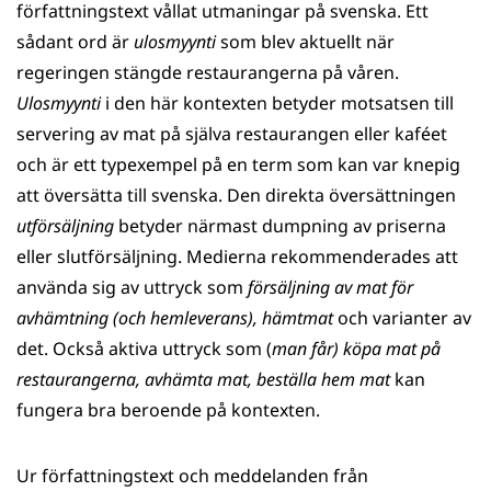
författningstext vållat utmaningar på svenska. Ett
sådant ord är
ulosmyynti
som blev aktuellt när
regeringen stängde restaurangerna på våren.
Ulosmyynti
i den här kontexten betyder motsatsen till
servering av mat på själva restaurangen eller kaféet
och är ett typexempel på en term som kan var knepig
att översätta till svenska. Den direkta översättningen
utförsäljning
betyder närmast dumpning av priserna
eller slutförsäljning. Medierna rekommenderades att
använda sig av uttryck som
försäljning av mat för
avhämtning (och hemleverans), hämtmat
och varianter av
det. Också aktiva uttryck som (
man får) köpa mat på
restaurangerna, avhämta mat, beställa hem mat
kan
fungera bra beroende på kontexten.
Ur författningstext och meddelanden från