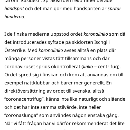
tal om ”käsidesi”. Språkvården rekommenderade
handsprit
och det man gör med handspriten är
spritar
händerna
.
I de finska medierna uppstod ordet
koronalinko
som då
det introducerades syftade på skidorten Ischgl i
Österrike. Med
koronalinko
avses alltså en plats där
många personer vistas tätt tillsammans och där
coronaviruset sprids okontrollerat (
linko =
centrifug).
Ordet spred sig i finskan och kom att användas om till
exempel nattklubbar och barer mer generellt. En
direktöversättning av ordet till svenska, alltså
”coronacentrifug”, känns inte lika naturligt och slående
och det har inte samma stilvärde, inte heller
”coronaslunga” som användes någon enstaka gång.
När vi fått frågan har vi därför rekommenderat det lite