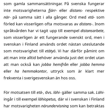
som gamla sammansättningar. På svenska fungerar
inte motsvarigheterna
fjärr-
eller
distans-
respektive
när-
på samma sätt i alla gånger. Ord med
etä-
som
förled kan visserligen ofta motsvaras av
distans-
. Inom
språkvården har vi tagit upp till exempel
distansarbete
,
som visserligen är ett fungerande svenskt ord, men i
svenskan i Finland används ordet nästan uteslutande
som motsvarighet till
etätyö
. Vi har därför påmint om
att man inte alltid behöver använda just det ordet utan
att man också kan
jobba hemifrån
eller
jobba hemma
eller
ha hemmakontor
, uttryck som är klart mer
frekventa i sverigesvenskan än hos oss.
För motsatsen till
etä-,
dvs.
lähi­-
gäller samma sak.
Lähi-
ingår i till exempel
lähiopetus,
där vi i svenskan i Finland
har motsvarigheten
närundervisning
som kan betraktas