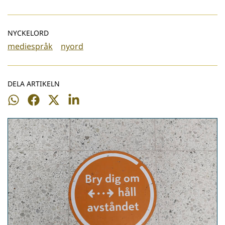
NYCKELORD
mediespråk
nyord
DELA ARTIKELN
Dela
Dela
Dela
Dela
på
på
på
på
WhatsApp
Facebook
Twitter
LinkedIn