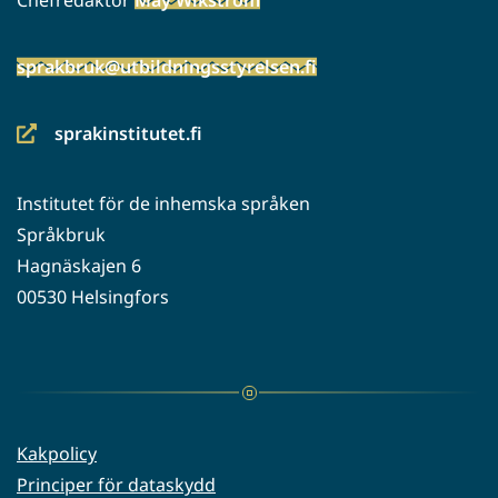
sprakbruk@utbildningsstyrelsen.fi
sprakinstitutet.fi
(siirryt
toiseen
Institutet för de inhemska språken
palveluun)
Språkbruk
Hagnäskajen 6
00530 Helsingfors
Kakpolicy
Principer för dataskydd