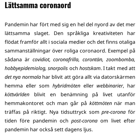
Lättsamma coronaord
Pandemin har fört med sig en hel del nyord av det mer
lättsamma slaget. Den språkliga kreativiteten har
flödat framför allt i sociala medier och det finns otaliga
sammanställningar över roliga coronaord. Exempel på
sådana är
covidiot, coronafrilla, corontän, zoombomba,
hobbyepidemiolog, snorpolis
och
hostskam
. I takt med att
det nya normala
har blivit att göra allt via datorskärmen
hemma eller som
hybridmöten
eller
webbinarier
, har
köttvärlden
blivit en benämning på livet utanför
hemmakontoret och man går på
köttmöten
när man
träffas på riktigt. Nya tidsuttryck som
pre-corona
för
tiden före pandemin och
post-corona
om livet efter
pandemin har också sett dagens ljus.