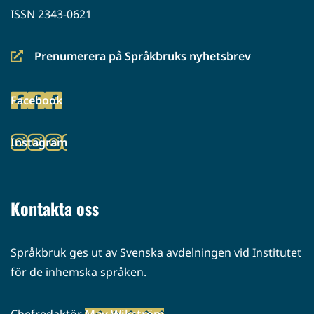
ISSN 2343-0621
Prenumerera på Språkbruks nyhetsbrev
(siirryt
toiseen
Facebook
palveluun)
(siirryt
toiseen
Instagram
palveluun)
(siirryt
toiseen
palveluun)
Kontakta oss
Språkbruk ges ut av Svenska avdelningen vid Institutet
för de inhemska språken.
Chefredaktör
May Wikström