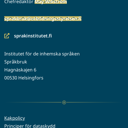
Chefredaktör
May Wikström
sprakbruk@utbildningsstyrelsen.fi
sprakinstitutet.fi
(siirryt
toiseen
Institutet för de inhemska språken
palveluun)
Språkbruk
Hagnäskajen 6
00530 Helsingfors
Kakpolicy
Principer för dataskydd