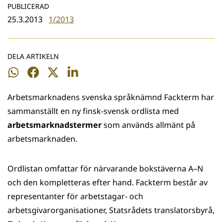
PUBLICERAD
25.3.2013
1/2013
DELA ARTIKELN
Dela
Dela
Dela
Dela
på
på
på
på
Arbetsmarknadens svenska språknämnd Fackterm har
WhatsApp
Facebook
Twitter
LinkedIn
sammanställt en ny finsk-svensk ordlista med
arbetsmarknadstermer
som används allmänt på
arbetsmarknaden.
Ordlistan omfattar för närvarande bokstäverna A­–N
och den kompletteras efter hand. Fackterm består av
representanter för arbetstagar- och
arbetsgivarorganisationer, Statsrådets translatorsbyrå,