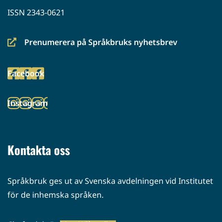
ISSN 2343-0621
Prenumerera på Språkbruks nyhetsbrev
(siirryt
toiseen
Facebook
palveluun)
(siirryt
toiseen
Instagram
palveluun)
(siirryt
toiseen
palveluun)
Kontakta oss
Språkbruk ges ut av Svenska avdelningen vid Institutet
för de inhemska språken.