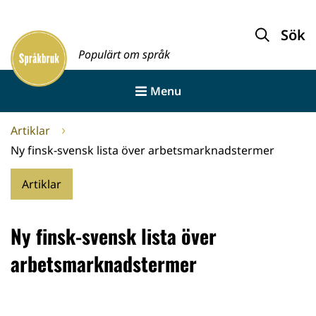
Gå
till
Sök
Framsida
innehållet
Populärt om språk
Menu
Artiklar
Ny finsk-svensk lista över arbetsmarknadstermer
Artiklar
Ny finsk-svensk lista över
arbetsmarknadstermer