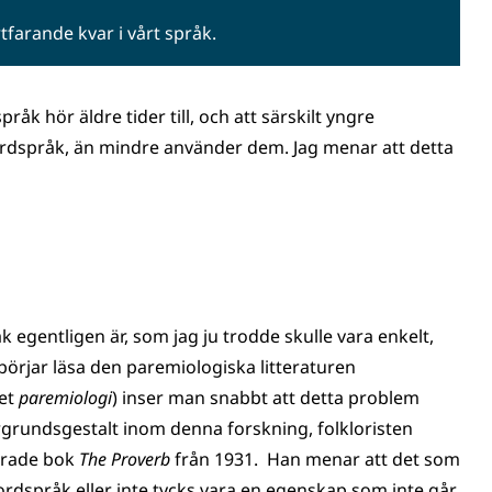
tfarande kvar i vårt språk.
åk hör äldre tider till, och att särskilt yngre
 ordspråk, än mindre använder dem. Jag menar att detta
 egentligen är, som jag ju trodde skulle vara enkelt,
börjar läsa den paremiologiska litteraturen
net
paremiologi
) inser man snabbt att detta problem
rgrundsgestalt inom denna forskning, folkloristen
terade bok
The Proverb
från 1931. Han menar att det som
ordspråk eller inte tycks vara en egenskap som inte går