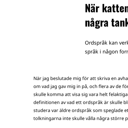
När katten
några tan
Ordspråk kan ver
språk i någon for
När jag beslutade mig för att skriva en avh
om vad jag gav mig in på, och flera av de f
skulle komma att visa sig vara helt felaktig
definitionen av vad ett ordspråk är skulle bl
studera var äldre ordspråk som speglade et
tolkningarna inte skulle vålla några större 