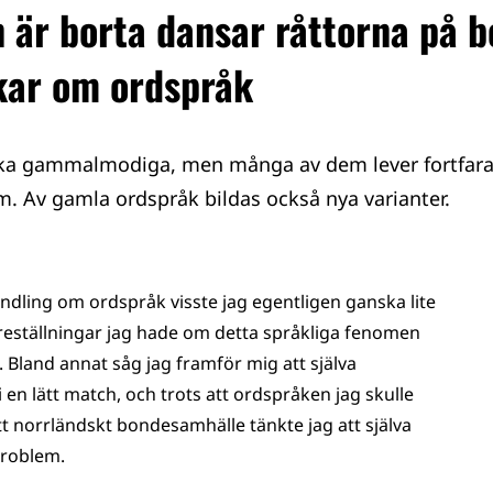
 är borta dansar råttorna på b
kar om ordspråk
ka gammalmodiga, men många av dem lever fortfaran
m. Av gamla ordspråk bildas också nya varianter.
andling om ordspråk visste jag egentligen ganska lite
öreställningar jag hade om detta språkliga fenomen
a. Bland annat såg jag framför mig att själva
i en lätt match, och trots att ordspråken jag skulle
t norrländskt bondesamhälle tänkte jag att själva
problem.