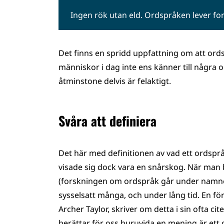
Ingen rök utan eld. Ordspråken lever for
Det finns en spridd uppfattning om att ordspr
människor i dag inte ens känner till några
åtminstone delvis är felaktigt.
Svåra att definiera
Det här med definitionen av vad ett ordspråk
visade sig dock vara en snårskog. När man 
(forskningen om ordspråk går under nam
sysselsatt många, och under lång tid. En fö
Archer Taylor, skriver om detta i sin ofta ci
berättar för oss huruvida en mening är ett 