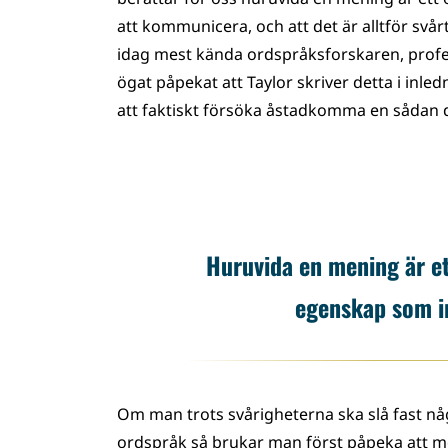
att kommunicera, och att det är alltför svår
idag mest kända ordspråksforskaren, profe
ögat påpekat att Taylor skriver detta i inle
att faktiskt försöka åstadkomma en sådan d
Huruvida en mening är et
egenskap som i
Om man trots svårigheterna ska slå fast någ
ordspråk så brukar man först påpeka att m