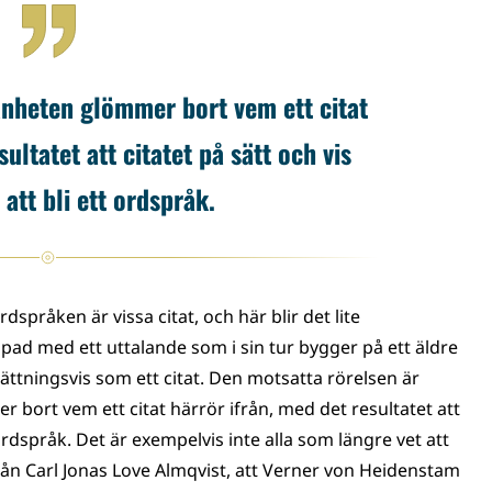
änheten glömmer bort vem ett citat
ultatet att citatet på sätt och vis
 att bli ett ordspråk.
språken är vissa citat, och här blir det lite
pad med ett uttalande som i sin tur bygger på ett äldre
ättningsvis som ett citat. Den motsatta rörelsen är
 bort vem ett citat härrör ifrån, med det resultatet att
tt ordspråk. Det är exempelvis inte alla som längre vet att
 från Carl Jonas Love Almqvist, att Verner von Heidenstam