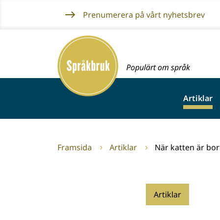
Gå
Prenumerera på vårt nyhetsbrev
till
innehållet
Framsida
Populärt om språk
Artiklar
Framsida
Artiklar
När katten är bo
Artiklar