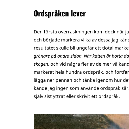
Ordspråken lever
Den första överraskningen kom dock när ja
och började markera vilka av dessa jag kände
resultatet skulle bli ungefär ett tiotal mark
grönare på andra sidan
,
När katten är borta d
skogen
, och vid några fler av de mer välkän
markerat hela hundra ordspråk, och fortfara
lägga ner pennan och tänka igenom hur dett
kände jag ingen som använde ordspråk särsk
själv sist yttrat eller skrivit ett ordspråk.