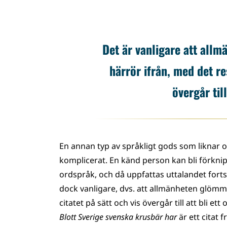
Det är vanligare att allm
härrör ifrån, med det res
övergår till
En annan typ av språkligt gods som liknar ord
komplicerat. En känd person kan bli förknip
ordspråk, och då uppfattas uttalandet forts
dock vanligare, dvs. att allmänheten glömmer
citatet på sätt och vis övergår till att bli e
Blott Sverige svenska krusbär har
är ett citat