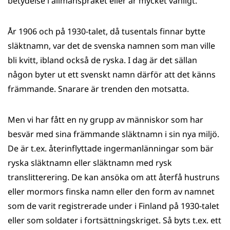
betydelse i allmänspråket eller är mycket vanligt.
År 1906 och på 1930-talet, då tusentals finnar bytte
släktnamn, var det de svenska namnen som man ville
bli kvitt, ibland också de ryska. I dag är det sällan
någon byter ut ett svenskt namn därför att det känns
främmande. Snarare är trenden den motsatta.
Men vi har fått en ny grupp av människor som har
besvär med sina främmande släktnamn i sin nya miljö.
De är t.ex. återinflyttade ingermanlänningar som bär
ryska släktnamn eller släktnamn med rysk
translitterering. De kan ansöka om att återfå hustruns
eller mormors finska namn eller den form av namnet
som de varit registrerade under i Finland på 1930-talet
eller som soldater i fortsättningskriget. Så byts t.ex. ett