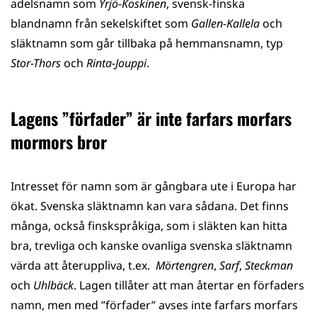
adelsnamn som
Yrjö-Koskinen
, svensk-finska
blandnamn från sekelskiftet som
Gallen-Kallela
och
släktnamn som går tillbaka på hemmansnamn, typ
Stor-Thors
och
Rinta-Jouppi
.
Lagens ”förfader” är inte farfars morfars
mormors bror
Intresset för namn som är gångbara ute i Europa har
ökat. Svenska släktnamn kan vara sådana. Det finns
många, också finskspråkiga, som i släkten kan hitta
bra, trevliga och kanske ovanliga svenska släktnamn
värda att återuppliva, t.ex.
Mörtengren
,
Sarf
,
Steckman
och
Uhlbäck
. Lagen tillåter att man återtar en förfaders
namn, men med ”förfader” avses inte farfars morfars