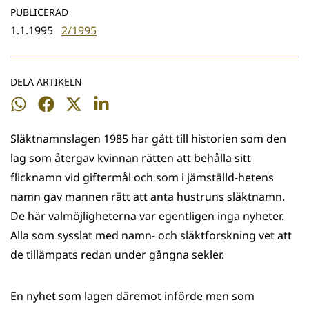
PUBLICERAD
1.1.1995
2/1995
DELA ARTIKELN
Dela
Dela
Dela
Dela
på
på
på
på
Släktnamnslagen 1985 har gått till historien som den
WhatsApp
Facebook
Twitter
LinkedIn
lag som återgav kvinnan rätten att behålla sitt
flicknamn vid giftermål och som i jämställd-hetens
namn gav mannen rätt att anta hustruns släktnamn.
De här valmöjligheterna var egentligen inga nyheter.
Alla som sysslat med namn- och släktforskning vet att
de tillämpats redan under gångna sekler.
En nyhet som lagen däremot införde men som