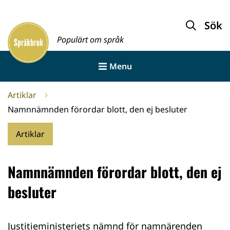
Gå
till
Sök
Framsida
innehållet
Populärt om språk
Menu
Artiklar
Namnnämnden förordar blott, den ej besluter
Artiklar
Namnnämnden förordar blott, den ej
besluter
Justitieministeriets nämnd för namnärenden