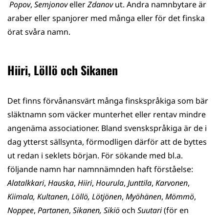
Popov
,
Semjonov
eller
Zdanov
ut. Andra namnbytare är
araber eller spanjorer med många eller för det finska
örat svåra namn.
Hiiri, Löllö och Sikanen
Det finns förvånansvärt många finskspråkiga som bär
släktnamn som väcker munterhet eller rentav mindre
angenäma associationer. Bland svenskspråkiga är de i
dag ytterst sällsynta, förmodligen därför att de byttes
ut redan i seklets början. För sökande med bl.a.
följande namn har namnnämnden haft förståelse:
Alatalkkari
,
Hauska
,
Hiiri
,
Hourula
,
Junttila
,
Karvonen
,
Kiimala,
Kultanen
,
Löllö,
Lötjönen
,
Myöhänen
,
Mömmö
,
Noppee
,
Partanen
,
Sikanen,
Sikiö
och
Suutari
(för en