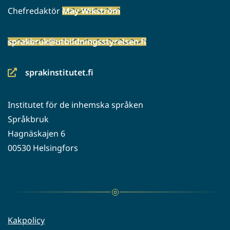
Chefredaktör
May Wikström
sprakbruk@utbildningsstyrelsen.fi
sprakinstitutet.fi
(siirryt
toiseen
Institutet för de inhemska språken
palveluun)
Språkbruk
Hagnäskajen 6
00530 Helsingfors
Kakpolicy