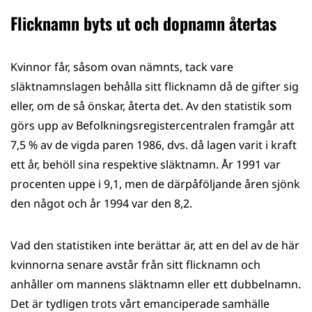
Flicknamn byts ut och dopnamn återtas
Kvinnor får, såsom ovan nämnts, tack vare
släktnamnslagen behålla sitt flicknamn då de gifter sig
eller, om de så önskar, återta det. Av den statistik som
görs upp av Befolkningsregistercentralen framgår att
7,5 % av de vigda paren 1986, dvs. då lagen varit i kraft
ett år, behöll sina respektive släktnamn. År 1991 var
procenten uppe i 9,1, men de därpåföljande åren sjönk
den något och år 1994 var den 8,2.
Vad den statistiken inte berättar är, att en del av de här
kvinnorna senare avstår från sitt flicknamn och
anhåller om mannens släktnamn eller ett dubbelnamn.
Det är tydligen trots vårt emanciperade samhälle