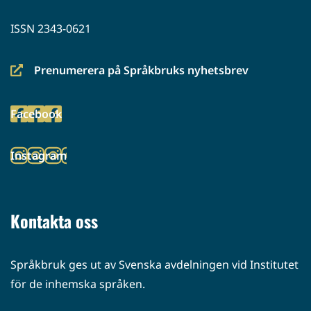
ISSN 2343-0621
Prenumerera på Språkbruks nyhetsbrev
(siirryt
toiseen
Facebook
palveluun)
(siirryt
toiseen
Instagram
palveluun)
(siirryt
toiseen
palveluun)
Kontakta oss
Språkbruk ges ut av Svenska avdelningen vid Institutet
för de inhemska språken.