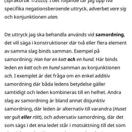
(Språkbruk 1/2020). I det följande tar jag upp två
specifika negationsberoende uttryck, adverbet
vare sig
och konjunktionen
utan.
De uttryck jag ska behandla används vid
samordning
,
det vill säga i konstruktioner där två eller flera element
av samma slag binds samman. Exempel på
samordning:
Han har en katt
och
en hund.
Här binds
leden
en katt
och
en hund
samman av konjunktionen
och.
I exemplet är det fråga om en enkel additiv
samordning där båda ledens betydelse gäller
samtidigt och leden kombineras till en helhet. Andra
slag av samordning är bland annat disjunktiv
samordning, där leden är alternativ till varandra (
Huset
var gult
eller
rött
), och adversativ samordning, där det
som sägs i det ena ledet står i motsättning till det som