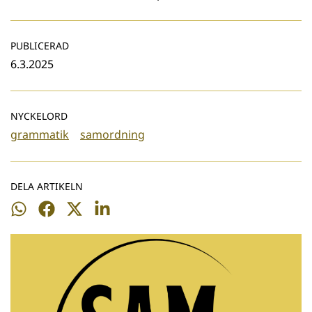
PUBLICERAD
6.3.2025
NYCKELORD
grammatik
samordning
DELA ARTIKELN
Dela
Dela
Dela
Dela
på
på
på
på
WhatsApp
Facebook
Twitter
LinkedIn