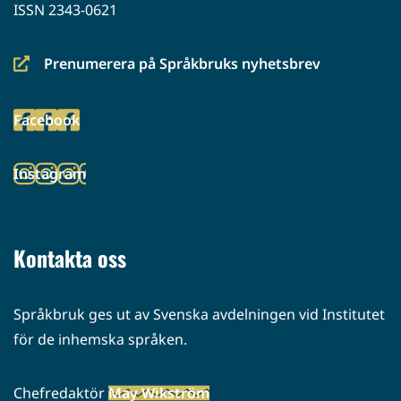
ISSN 2343-0621
Prenumerera på Språkbruks nyhetsbrev
(siirryt
toiseen
Facebook
palveluun)
(siirryt
toiseen
Instagram
palveluun)
(siirryt
toiseen
palveluun)
Kontakta oss
Språkbruk ges ut av Svenska avdelningen vid Institutet
för de inhemska språken.
Chefredaktör
May Wikström