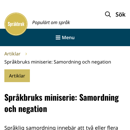
Gå
till
Sök
Framsida
innehållet
Populärt om språk
Menu
Artiklar
Språkbruks miniserie: Samordning och negation
Artiklar
Språkbruks miniserie: Samordning
och negation
Språklig samordning innebär att två eller flera