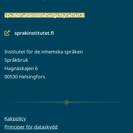
sprakbruk@utbildningsstyrelsen.fi
sprakinstitutet.fi
(siirryt
toiseen
Institutet för de inhemska språken
palveluun)
Språkbruk
Hagnäskajen 6
00530 Helsingfors
Kakpolicy
Principer för dataskydd