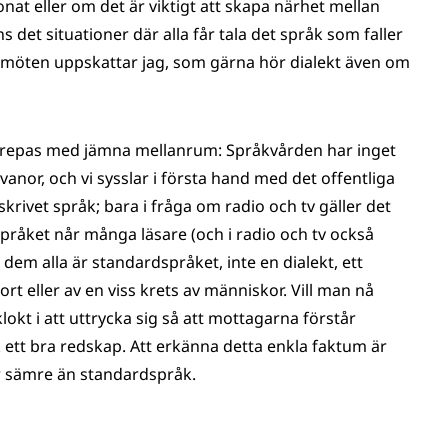
nat eller om det är viktigt att skapa närhet mellan
det situationer där alla får tala det språk som faller
åkmöten uppskattar jag, som gärna hör dialekt även om
prepas med jämna mellanrum: Språkvården har inget
anor, och vi sysslar i första hand med det offentliga
rivet språk; bara i fråga om radio och tv gäller det
 språket når många läsare (och i radio och tv också
em alla är standardspråket, inte en dialekt, ett
rt eller av en viss krets av människor. Vill man nå
kt i att uttrycka sig så att mottagarna förstår
 ett bra redskap. Att erkänna detta enkla faktum är
r sämre än standardspråk.