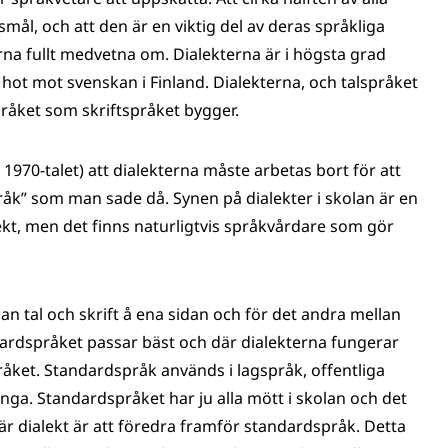
ål, och att den är en viktig del av deras språkliga
rna fullt medvetna om. Dialekterna är i högsta grad
hot mot svenskan i Finland. Dialekterna, och talspråket
pråket som skriftspråket bygger.
 1970-talet) att dialekterna måste arbetas bort för att
pråk” som man sade då. Synen på dialekter i skolan är en
alekt, men det finns naturligtvis språkvårdare som gör
an tal och skrift å ena sidan och för det andra mellan
ndardspråket passar bäst och där dialekterna fungerar
pråket. Standardspråk används i lagspråk, offentliga
många. Standardspråket har ju alla mött i skolan och det
där dialekt är att föredra framför standardspråk. Detta