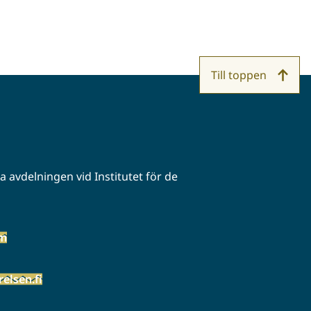
Till toppen
 avdelningen vid Institutet för de
öm
elsen.fi