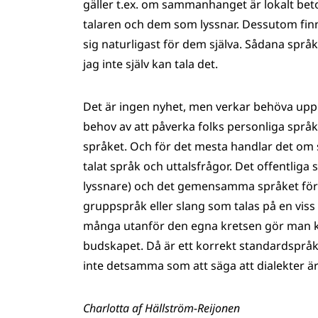
gäller t.ex. om sammanhanget är lokalt beto
talaren och dem som lyssnar. Dessutom finns 
sig naturligast för dem själva. Sådana spr
jag inte själv kan tala det.
Det är ingen nyhet, men verkar behöva up
behov av att påverka folks personliga språkv
språket. Och för det mesta handlar det om sk
talat språk och uttalsfrågor. Det offentliga
lyssnare) och det gemensamma språket för d
gruppspråk eller slang som talas på en viss o
många utanför den egna kretsen gör man klo
budskapet. Då är ett korrekt standardspråk
inte detsamma som att säga att dialekter ä
Charlotta af Hällström-Reijonen