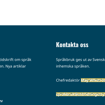
Kontakta oss
idskrift om språk
Språkbruk ges ut av Svenska
n. Nya artiklar
inhemska språken.
Chefredaktör
May Wikstr
sprakbruk@utbildningsstyr
ev