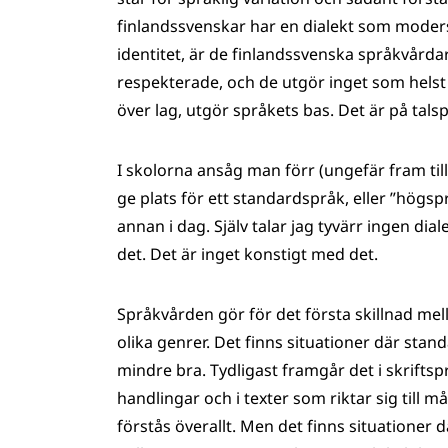
finlandssvenskar har en dialekt som modersm
identitet, är de finlandssvenska språkvårda
respekterade, och de utgör inget som helst 
över lag, utgör språkets bas. Det är på tals
I skolorna ansåg man förr (ungefär fram till
ge plats för ett standardspråk, eller ”högs
annan i dag. Själv talar jag tyvärr ingen di
det. Det är inget konstigt med det.
Språkvården gör för det första skillnad mell
olika genrer. Det finns situationer där sta
mindre bra. Tydligast framgår det i skrifts
handlingar och i texter som riktar sig till 
förstås överallt. Men det finns situationer 