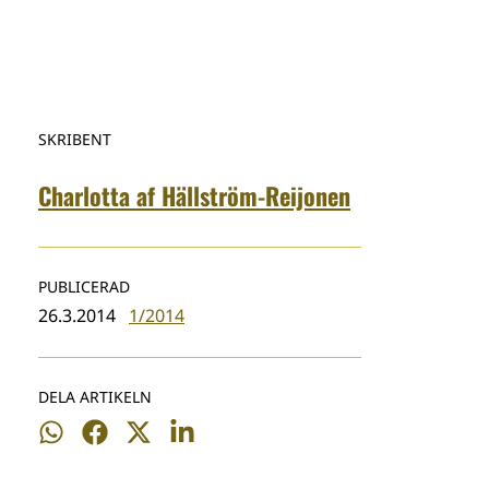
SKRIBENT
Charlotta af Hällström-Reijonen
PUBLICERAD
26.3.2014
1/2014
DELA ARTIKELN
Dela
Dela
Dela
Dela
på
på
på
på