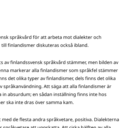
sk språkvård för att arbeta mot dialekter och
 till finlandismer diskuteras också ibland.
ats av finlandssvensk språkvård stämmer, men bilden av
na markerar alla finlandismer som språkfel stämmer
ns det olika typer av finlandismer, dels finns det olika
v språkanvändning. Att säga att alla finlandismer är
 in absurdum; en sådan inställning finns inte hos
smer ska inte dras över samma kam.
et med de flesta andra språkvetare, positiva. Dialekterna
r språkvetare att uppskatta. Att cirka hälften av alla