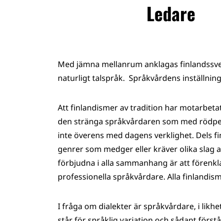
Ledare
Med jämna mellanrum anklagas finlandssven
naturligt talspråk. Språkvårdens inställning
Att finlandismer av tradition har motarbet
den stränga språkvårdaren som med rödpen
inte överens med dagens verklighet. Dels fin
genrer som medger eller kräver olika slag a
förbjudna i alla sammanhang är att förenkla
professionella språkvårdare. Alla finlandi
I fråga om dialekter är språkvårdare, i likh
står för språklig variation och sådant förstå