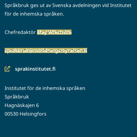
Språkbruk ges ut av Svenska avdelningen vid Institutet
för de inhemska språken.
Chefredaktör
May Wikström
sprakbruk@utbildningsstyrelsen.fi
sprakinstitutet.fi
(siirryt
toiseen
Institutet för de inhemska språken
palveluun)
Språkbruk
Hagnäskajen 6
00530 Helsingfors