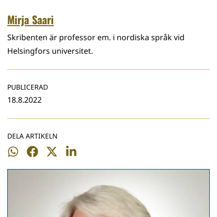
Mirja Saari
Skribenten är professor em. i nordiska språk vid
Helsingfors universitet.
PUBLICERAD
18.8.2022
DELA ARTIKELN
Dela
Dela
Dela
Dela
på
på
på
på
WhatsApp
Facebook
Twitter
LinkedIn