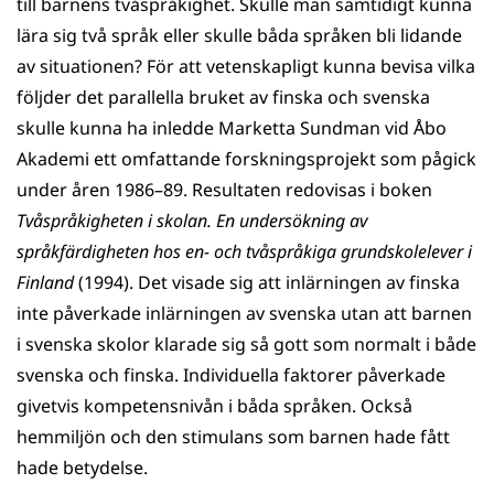
till barnens tvåspråkighet. Skulle man samtidigt kunna
lära sig två språk eller skulle båda språken bli lidande
av situationen? För att vetenskapligt kunna bevisa vilka
följder det parallella bruket av finska och svenska
skulle kunna ha inledde Marketta Sundman vid Åbo
Akademi ett omfattande forskningsprojekt som pågick
under åren 1986–89. Resultaten redovisas i boken
Tvåspråkigheten i skolan. En undersökning av
språkfärdigheten hos en- och tvåspråkiga grundskolelever i
Finland
(1994). Det visade sig att inlärningen av finska
inte påverkade inlärningen av svenska utan att barnen
i svenska skolor klarade sig så gott som normalt i både
svenska och finska. Individuella faktorer påverkade
givetvis kompetensnivån i båda språken. Också
hemmiljön och den stimulans som barnen hade fått
hade betydelse.