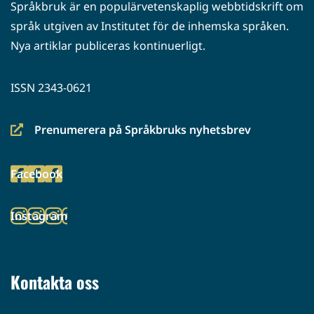
Språkbruk är en populärvetenskaplig webbtidskrift om
språk utgiven av Institutet för de inhemska språken.
Nya artiklar publiceras kontinuerligt.
ISSN 2343-0621
Prenumerera på Språkbruks nyhetsbrev
(siirryt
toiseen
Facebook
palveluun)
(siirryt
toiseen
Instagram
palveluun)
(siirryt
toiseen
palveluun)
Kontakta oss