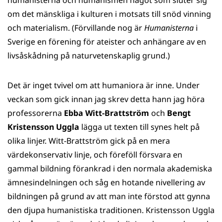
humanisterna och humanismen något som sluter sig
om det mänskliga i kulturen i motsats till snöd vinning
och materialism. (Förvillande nog är
Humanisterna
i
Sverige en förening för ateister och anhängare av en
livsåskådning på naturvetenskaplig grund.)
Det är inget tvivel om att humaniora är inne. Under
veckan som gick innan jag skrev detta hann jag höra
professorerna
Ebba Witt-Brattström
och
Bengt
Kristensson Uggla
lägga ut texten till synes helt på
olika linjer. Witt-Brattström gick på en mera
värdekonservativ linje, och föreföll försvara en
gammal bildning förankrad i den normala akademiska
ämnesindelningen och såg en hotande nivellering av
bildningen på grund av att man inte förstod att gynna
den djupa humanistiska traditionen. Kristensson Uggla