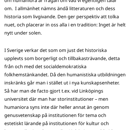
om humaniora är frågan om vad vi egentligen talar
om. I allmänhet nämns ändå litteraturen och dess
historia som livgivande. Den ger perspektiv att tolka
nuet, och placerar in oss alla i en tradition: Inget är helt
nytt under solen.
I Sverige verkar det som om just det historiska
upplevts som borgerligt och tillbakasträvande, detta
från och med det socialdemokratiska
folkhemstänkandet. Då den humanistiska utbildningen
inskränks går man i stället ut i nya kunskapsenheter.
Så har man de facto gjort t.ex. vid Linköpings
universitet där man har storinstitutioner – men
humaniora syns inte där heller annat än genom
genusvetenskap på institutionen för tema och
estetiskt lärande på institutionen för kultur och