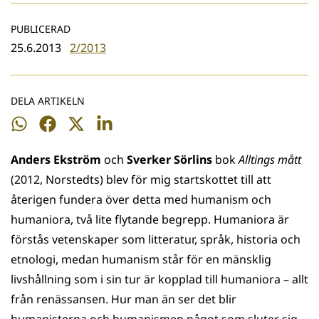
PUBLICERAD
25.6.2013
2/2013
DELA ARTIKELN
Dela
Dela
Dela
Dela
på
på
på
på
Anders Ekström
och
Sverker Sörlins
bok
Alltings mått
WhatsApp
Facebook
Twitter
LinkedIn
(2012, Norstedts) blev för mig startskottet till att
återigen fundera över detta med humanism och
humaniora, två lite flytande begrepp. Humaniora är
förstås vetenskaper som litteratur, språk, historia och
etnologi, medan humanism står för en mänsklig
livshållning som i sin tur är kopplad till humaniora – allt
från renässansen. Hur man än ser det blir