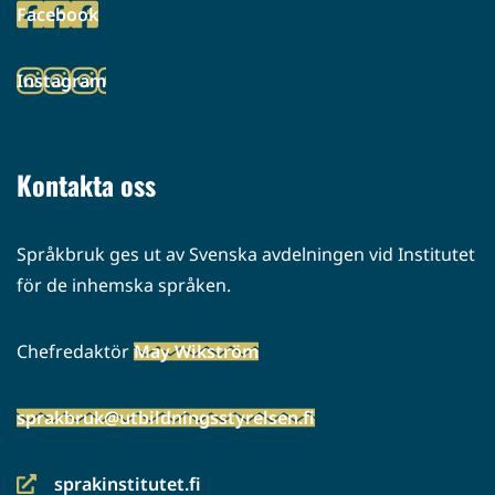
Facebook
palveluun)
(siirryt
toiseen
Instagram
palveluun)
(siirryt
toiseen
palveluun)
Kontakta oss
Språkbruk ges ut av Svenska avdelningen vid Institutet
för de inhemska språken.
Chefredaktör
May Wikström
sprakbruk@utbildningsstyrelsen.fi
sprakinstitutet.fi