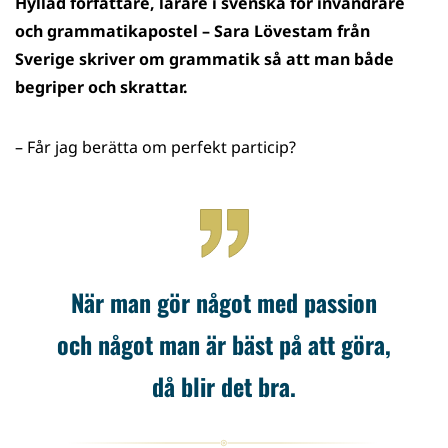
Hyllad författare, lärare i svenska för invandrare
WhatsApp
Facebook
Twitter
LinkedIn
och grammatikapostel – Sara Lövestam från
Sverige skriver om grammatik så att man både
begriper och skrattar.
– Får jag berätta om perfekt particip?
När man gör något med passion
och något man är bäst på att göra,
då blir det bra.