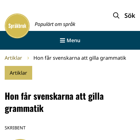
Gå
till
Sök
Framsida
innehållet
Populärt om språk
Menu
Artiklar
Hon får svenskarna att gilla grammatik
Artiklar
Hon får svenskarna att gilla
grammatik
SKRIBENT