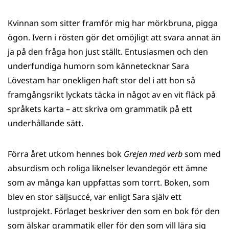
Kvinnan som sitter framför mig har mörkbruna, pigga
ögon. Ivern i rösten gör det omöjligt att svara annat än
ja på den fråga hon just ställt. Entusiasmen och den
underfundiga humorn som kännetecknar Sara
Lövestam har onekligen haft stor del i att hon så
framgångsrikt lyckats täcka in något av en vit fläck på
språkets karta – att skriva om grammatik på ett
underhållande sätt.
Förra året utkom hennes bok
Grejen med verb
som med
absurdism och roliga liknelser levandegör ett ämne
som av många kan uppfattas som torrt. Boken, som
blev en stor säljsuccé, var enligt Sara själv ett
lustprojekt. Förlaget beskriver den som en bok för den
som älskar grammatik eller för den som vill lära sig