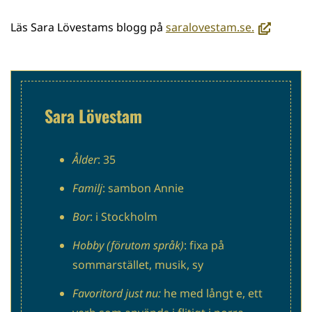
(avautuu
Läs Sara Lövestams blogg på
saralovestam.se.
uuteen
ikkunaan,
siirryt
toiseen
Sara Lövestam
palveluun)
Ålder
: 35
Familj
: sambon Annie
Bor
: i Stockholm
Hobby (förutom språk)
: fixa på
sommarstället, musik, sy
Favoritord just nu:
he med långt e, ett