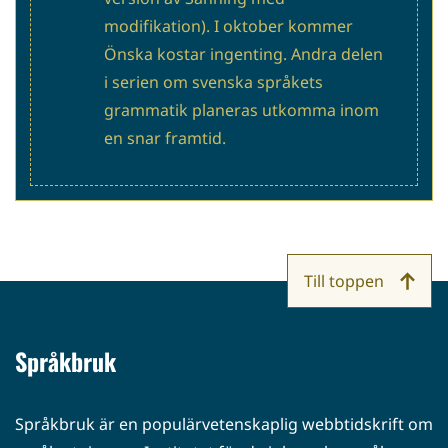
modifikation). I oktober kommer
Önska kostar ingenting. Andra delen
i serien om svenska språkets
grammatik planeras utkomma inom
en snar framtid.
Till toppen
Språkbruk
Språkbruk är en populärvetenskaplig webbtidskrift om