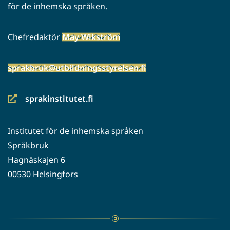
för de inhemska språken.
Chefredaktör
May Wikström
sprakbruk@utbildningsstyrelsen.fi
sprakinstitutet.fi
(siirryt
toiseen
Institutet för de inhemska språken
palveluun)
Språkbruk
Hagnäskajen 6
00530 Helsingfors