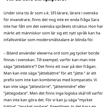
Under sina tio år som s.k. SFI-lärare, lärare i svenska
för invandrare, finns det nog inte en enda fråga Sara
inte har fått om det svenska språkets struktur. Hon har
märkt att människor som lär sig ett nytt språk kan ha
infallsvinklar som modersmålstalare är blinda för.
– Ibland använder eleverna ord som jag tycker borde
finnas i svenskan. Till exempel, varför kan man inte
säga ”jättebättre”? Det finns ett svar på den frågan.
Man kan inte säga ”jättebättre” för att ”jätte-” är ett
prefix som inte kan kombineras med komparativ. Vi
kan inte säga ”jättestörre”, ”jättemindre” eller
”jättegodare”. Men det finns inga logiska skäl till varför
man inte kan göra det. För vi kan ju säga ”mycket
bättre”, ”mycket godare”. Egentligen är det bara en