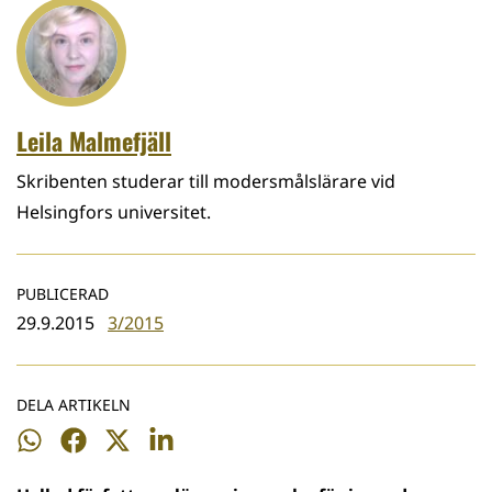
Leila Malmefjäll
Skribenten studerar till modersmålslärare vid
Helsingfors universitet.
PUBLICERAD
29.9.2015
3/2015
DELA ARTIKELN
Dela
Dela
Dela
Dela
på
på
på
på