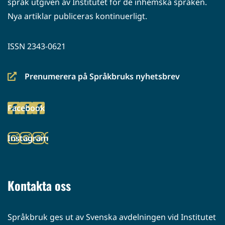
språk utgiven av Institutet för de inhemska språken.
Nya artiklar publiceras kontinuerligt.
ISSN 2343-0621
Prenumerera på Språkbruks nyhetsbrev
(siirryt
toiseen
Facebook
palveluun)
(siirryt
toiseen
Instagram
palveluun)
(siirryt
toiseen
palveluun)
Kontakta oss
Språkbruk ges ut av Svenska avdelningen vid Institutet