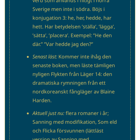
verb som används i flitigt i norra
Sverige men inte i södra. Böjs i
konjugation 3: he, her, hedde, har
hett. Har betydelsen ’ställa’, ’lägga’,
’sätta’, ’placera’. Exempel: ”He den
där.” ”Var hedde jag den?”
Senast läst:
Kommer inte ihåg den
senaste boken, men läste tämligen
nyligen Flykten från Läger 14: den
dramatiska rymningen från ett
nordkoreanskt fångläger av Blaine
Harden.
Aktuell just nu:
flera romaner i år;
Sanning med modifikation, Som eld
och Flicka försvunnen (lättläst
version av Sanning med