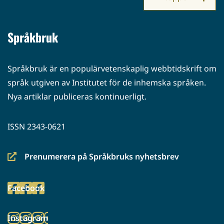
Språkbruk
Språkbruk är en populärvetenskaplig webbtidskrift om
språk utgiven av Institutet för de inhemska språken.
Nya artiklar publiceras kontinuerligt.
ISSN 2343-0621
Prenumerera på Språkbruks nyhetsbrev
(siirryt
toiseen
Facebook
palveluun)
(siirryt
toiseen
Instagram
palveluun)