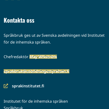
(siirryt
toiseen
palveluun)
Kontakta oss
Språkbruk ges ut av Svenska avdelningen vid Institutet
för de inhemska språken.
Chefredaktör
May Wikström
sprakbruk@utbildningsstyrelsen.fi
sprakinstitutet.fi
(siirryt
toiseen
Institutet för de inhemska språken
palveluun)
Språkbruk