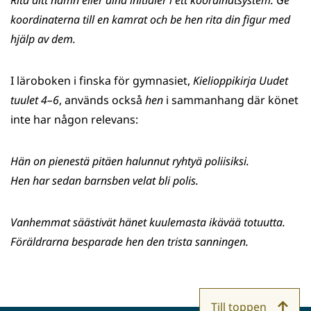
Rita ditt namn eller dina initialer i ett koordinatsystem. Ge
koordinaterna till en kamrat och be hen rita din figur med
hjälp av dem.
I läroboken i finska för gymnasiet,
Kielioppikirja Uudet
tuulet 4–6
, används också
hen
i sammanhang där könet
inte har någon relevans:
Hän on pienestä pitäen halunnut ryhtyä poliisiksi.
Hen har sedan barnsben velat bli polis.
Vanhemmat säästivät hänet kuulemasta ikävää totuutta.
Föräldrarna besparade hen den trista sanningen.
Till toppen