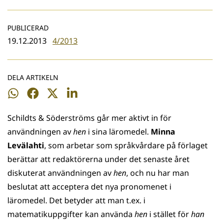
PUBLICERAD
19.12.2013
4/2013
DELA ARTIKELN
Dela
Dela
Dela
Dela
på
på
på
på
Schildts & Söderströms går mer aktivt in för
WhatsApp
Facebook
Twitter
LinkedIn
användningen av
hen
i sina läromedel.
Minna
Levälahti
, som arbetar som språkvårdare på förlaget
berättar att redaktörerna under det senaste året
diskuterat användningen av
hen
, och nu har man
beslutat att acceptera det nya pronomenet i
läromedel. Det betyder att man t.ex. i
matematikuppgifter kan använda
hen
i stället för
han