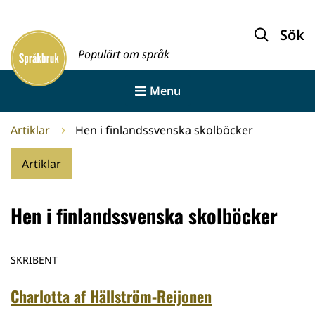
Gå
till
Sök
Framsida
innehållet
Populärt om språk
Menu
Artiklar
Hen i finlandssvenska skolböcker
Artiklar
Hen i finlandssvenska skolböcker
SKRIBENT
Charlotta af Hällström-Reijonen