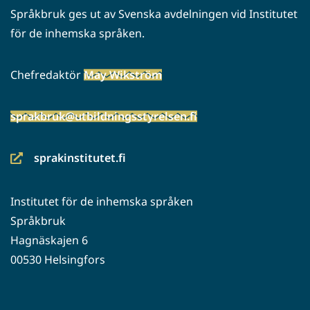
Språkbruk ges ut av Svenska avdelningen vid Institutet
för de inhemska språken.
Chefredaktör
May Wikström
sprakbruk@utbildningsstyrelsen.fi
sprakinstitutet.fi
(siirryt
toiseen
Institutet för de inhemska språken
palveluun)
Språkbruk
Hagnäskajen 6
00530 Helsingfors