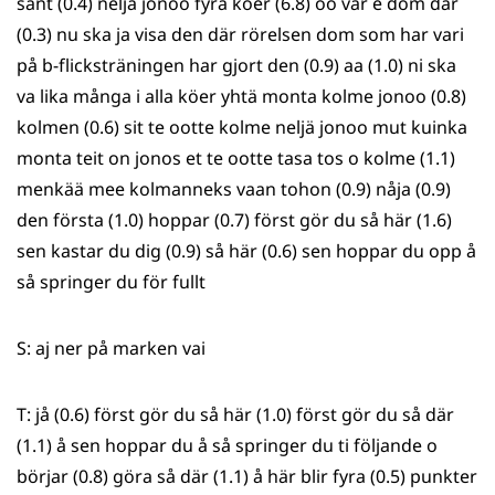
sånt (0.4) neljä jonoo fyra köer (6.8) öö var e dom där
(0.3) nu ska ja visa den där rörelsen dom som har vari
på b-flicksträningen har gjort den (0.9) aa (1.0) ni ska
va lika många i alla köer yhtä monta kolme jonoo (0.8)
kolmen (0.6) sit te ootte kolme neljä jonoo mut kuinka
monta teit on jonos et te ootte tasa tos o kolme (1.1)
menkää mee kolmanneks vaan tohon (0.9) nåja (0.9)
den första (1.0) hoppar (0.7) först gör du så här (1.6)
sen kastar du dig (0.9) så här (0.6) sen hoppar du opp å
så springer du för fullt
S: aj ner på marken vai
T: jå (0.6) först gör du så här (1.0) först gör du så där
(1.1) å sen hoppar du å så springer du ti följande o
börjar (0.8) göra så där (1.1) å här blir fyra (0.5) punkter