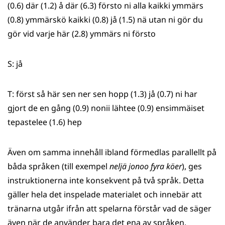
(0.6) där (1.2) å där (6.3) försto ni alla kaikki ymmärs
(0.8) ymmärskö kaikki (0.8) jå (1.5) nä utan ni gör du
gör vid varje här (2.8) ymmärs ni försto
S: jå
T: först så här sen ner sen hopp (1.3) jå (0.7) ni har
gjort de en gång (0.9) nonii lähtee (0.9) ensimmäiset
tepastelee (1.6) hep
Även om samma innehåll ibland förmedlas parallellt på
båda språken (till exempel
neljä jonoo fyra köer
), ges
instruktionerna inte konsekvent på två språk. Detta
gäller hela det inspelade materialet och innebär att
tränarna utgår ifrån att spelarna förstår vad de säger
även när de använder bara det ena av språken.