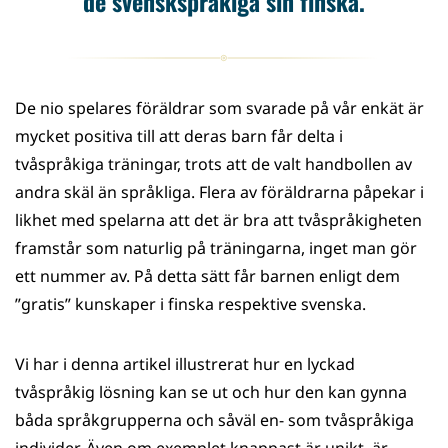
de svenskspråkiga sin finska.
De nio spelares föräldrar som svarade på vår enkät är
mycket positiva till att deras barn får delta i
tvåspråkiga träningar, trots att de valt handbollen av
andra skäl än språkliga. Flera av föräldrarna påpekar i
likhet med spelarna att det är bra att tvåspråkigheten
framstår som naturlig på träningarna, inget man gör
ett nummer av. På detta sätt får barnen enligt dem
”gratis” kunskaper i finska respektive svenska.
Vi har i denna artikel illustrerat hur en lyckad
tvåspråkig lösning kan se ut och hur den kan gynna
båda språkgrupperna och såväl en- som tvåspråkiga
individer. Även om exemplet knappast är unikt, är