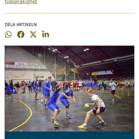
tvåspråkighet
DELA ARTIKELN
Dela
Dela
Dela
Dela
på
på
på
på
WhatsApp
Facebook
Twitter
LinkedIn