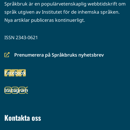
Språkbruk är en populärvetenskaplig webbtidskrift om
språk utgiven av Institutet för de inhemska språken.
Nya artiklar publiceras kontinuerligt.
ISSN 2343-0621
Prenumerera på Språkbruks nyhetsbrev
(siirryt
toiseen
Facebook
palveluun)
(siirryt
toiseen
Instagram
palveluun)
(siirryt
toiseen
palveluun)
Kontakta oss