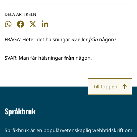
DELA ARTIKELN
Dela
Dela
Dela
Dela
på
på
på
på
FRÅGA: Heter det hälsningar
av
eller
från
någon?
WhatsApp
Facebook
Twitter
LinkedIn
SVAR: Man får hälsningar
från
någon.
Till toppen
Språkbruk
Språkbruk är en populärvetenskaplig webbtidskrift om