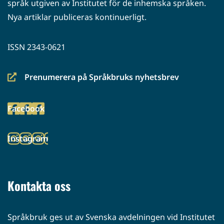
språk utgiven av Institutet för de inhemska språken.
Nya artiklar publiceras kontinuerligt.
ISSN 2343-0621
Prenumerera på Språkbruks nyhetsbrev
(siirryt
toiseen
Facebook
palveluun)
(siirryt
toiseen
Instagram
palveluun)
(siirryt
toiseen
palveluun)
Kontakta oss
Språkbruk ges ut av Svenska avdelningen vid Institutet