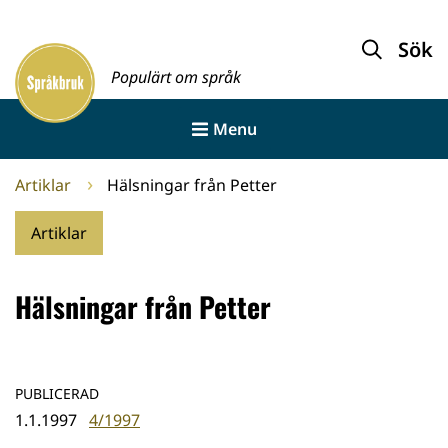
Gå
till
Sök
Framsida
innehållet
Populärt om språk
Menu
Artiklar
Hälsningar från Petter
Artiklar
Hälsningar från Petter
PUBLICERAD
1.1.1997
4/1997