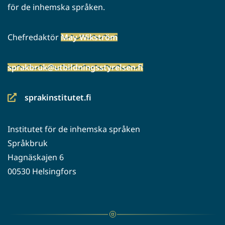
för de inhemska språken.
Chefredaktör
May Wikström
sprakbruk@utbildningsstyrelsen.fi
sprakinstitutet.fi
(siirryt
toiseen
Institutet för de inhemska språken
palveluun)
Språkbruk
Hagnäskajen 6
00530 Helsingfors