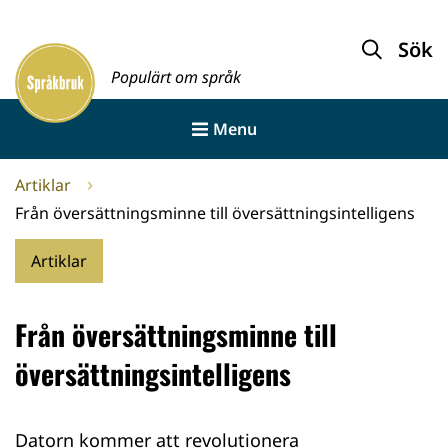
Gå
till
Sök
Framsida
innehållet
Populärt om språk
Menu
Artiklar
Från översättningsminne till översättningsintelligens
Artiklar
Från översättningsminne till
översättningsintelligens
Datorn kommer att revolutionera