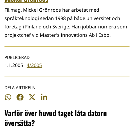
Fil.mag. Mickel Grönroos har arbetat med
språkteknologi sedan 1998 på både universitet och
företag i Finland och Sverige. Han jobbar numera som
projektchef vid Master’s Innovations Ab i Esbo.
PUBLICERAD
1.1.2005
4/2005
DELA ARTIKELN
Dela
Dela
Dela
Dela
på
på
på
på
Varför över huvud taget låta datorn
WhatsApp
Facebook
Twitter
LinkedIn
översätta?