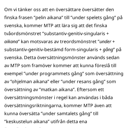
Om vi tänker oss att en översättare översätter den
finska frasen ”pelin aikana” till ”under spelets gång” på
svenska, kommer MTP att lära sig att det finska
tvåordsmönstret ”substantiv-genitiv-singularis +
aikana
” kan motsvaras av treordsmönstret ”
under
+
substantiv-genitiv-bestämd form-singularis +
gång
” på
svenska. Detta översättningsmönster används sedan
av MTP som framöver kommer att kunna föreslå till
exempel ”under programmets gång” som översättning
av ”ohjelman aikana” eller ”under resans gång” som
översättning av ”matkan aikana”. Eftersom ett
översättningsmönster i regel kan användas i båda
översättningsriktningarna, kommer MTP även att
kunna översätta ”under samtalets gång” till
”keskustelun aikana” utifrån detta ena