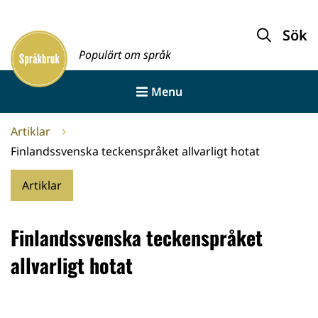
Gå
till
Sök
Framsida
innehållet
Populärt om språk
Menu
Artiklar
Finlandssvenska teckenspråket allvarligt hotat
Artiklar
Finlandssvenska teckenspråket
allvarligt hotat