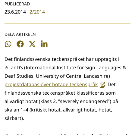
PUBLICERAD
23.6.2014
2/2014
DELA ARTIKELN
Dela
Dela
Dela
Dela
på
på
på
på
Det finlandssvenska teckenspråket har upptagits i
WhatsApp
Facebook
Twitter
LinkedIn
iSLanDS (International Institute for Sign Languages &
Deaf Studies, University of Central Lancashire)
(avautuu
projektdatabas över hotade teckenspråk
. Det
uuteen
finlandssvenska teckenspråket klassificeras som
ikkunaan,
allvarligt hotat (klass 2, ”severely endangered”) på
siirryt
skalan 1–4 (kritiskt hotat, allvarligt hotat, hotat,
toiseen
sårbart).
palveluun)