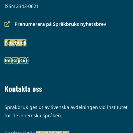
ISSN 2343-0621
Prenumerera på Språkbruks nyhetsbrev
(siirryt
toiseen
Facebook
palveluun)
(siirryt
toiseen
Instagram
palveluun)
(siirryt
toiseen
palveluun)
Kontakta oss
Språkbruk ges ut av Svenska avdelningen vid Institutet
för de inhemska språken.