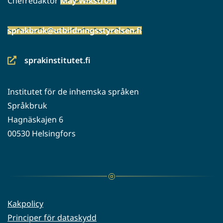
Chefredaktör
May Wikström
sprakbruk@utbildningsstyrelsen.fi
sprakinstitutet.fi
(siirryt
toiseen
Institutet för de inhemska språken
palveluun)
Språkbruk
Hagnäskajen 6
00530 Helsingfors
Kakpolicy
Principer för dataskydd