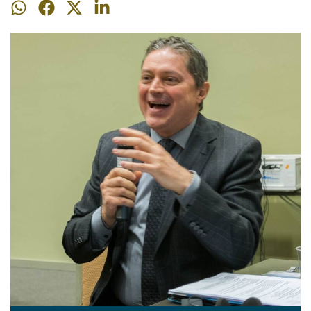
Dela
Dela
Dela
Dela
på
på
på
på
WhatsApp
Facebook
Twitter
LinkedIn