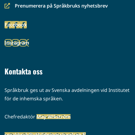
Prenumerera på Språkbruks nyhetsbrev
(siirryt
toiseen
Facebook
palveluun)
(siirryt
toiseen
Instagram
palveluun)
(siirryt
toiseen
palveluun)
Kontakta oss
Språkbruk ges ut av Svenska avdelningen vid Institutet
för de inhemska språken.
Chefredaktör
May Wikström
sprakbruk@utbildningsstyrelsen.fi