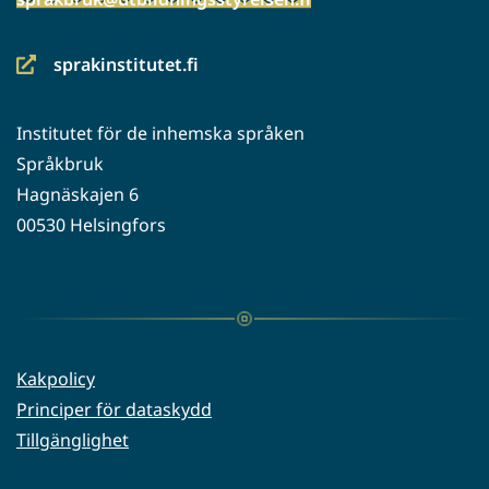
sprakinstitutet.fi
(siirryt
toiseen
Institutet för de inhemska språken
palveluun)
Språkbruk
Hagnäskajen 6
00530 Helsingfors
Kakpolicy
Principer för dataskydd
Tillgänglighet