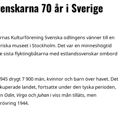
enskarna 70 år i Sverige
arnas Kulturförening Svenska odlingens vänner till en
oriska museet i Stockholm. Det var en minneshögtid
de sista flyktingbåtarna med estlandssvenskar ombord
45 drygt 7 900 män, kvinnor och barn över havet. Det
kuperade landet, fortsatte under den tyska perioden,
en
Odin
,
Virgo
och
Juhan
i viss mån tilläts, men
rövring 1944.