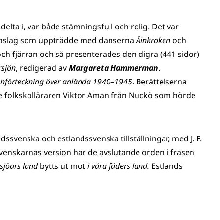
lta i, var både stämningsfull och rolig. Det var
danslag som uppträdde med danserna
Äinkroken
och
och fjärran och så presenterades den digra (441 sidor)
rsjön
, redigerad av
Margareta
Hammerman
.
nförteckning över anlända 1940–1945
. Berättelserna
are folkskolläraren Viktor Aman från Nuckö som hörde
dssvenska och estlandssvenska tillställningar, med J. F.
svenskarnas version har de avslutande orden i frasen
n sjöars land
bytts ut mot
i våra fäders land.
Estlands