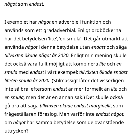
något
som
endast.
I exemplet har
något
en adverbiell funktion och
används som ett gradadverbial. Enligt ordböckerna
har det betydelsen ’lite’, ’en smula’. Det går utmärkt att
använda
något
i denna betydelse utan
endast
och säga
tillväxten ökade något år 2020.
Enligt min mening skulle
det också vara fullt möjligt att kombinera
lite
och
en
smula
med
endast
i vårt exempel:
tillväxten ökade endast
lite/en smula år 2020.
(Stilmässigt låter det visserligen
inte så bra, eftersom
endast
är mer formellt än
lite
och
en smula,
men det är en annan sak.) Det skulle också
gå bra att säga
tillväxten ökade endast marginellt
, som
frågeställaren föreslog
.
Men varför inte
endast något,
om
något
har samma betydelse som de ovanstående
uttrycken?