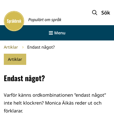
Gå
till
Sök
Framsida
innehållet
Populärt om språk
Menu
Artiklar
Endast något?
Artiklar
Endast något?
Varför känns ordkombinationen ”endast något”
inte helt klockren? Monica Äikäs reder ut och
förklarar.