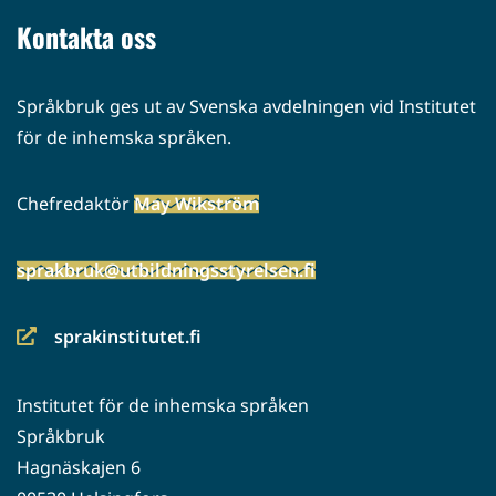
palveluun)
Kontakta oss
Språkbruk ges ut av Svenska avdelningen vid Institutet
för de inhemska språken.
Chefredaktör
May Wikström
sprakbruk@utbildningsstyrelsen.fi
sprakinstitutet.fi
(siirryt
toiseen
Institutet för de inhemska språken
palveluun)
Språkbruk
Hagnäskajen 6