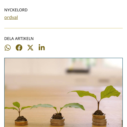
NYCKELORD
ordval
DELA ARTIKELN
Dela
Dela
Dela
Dela
på
på
på
på
WhatsApp
Facebook
Twitter
LinkedIn