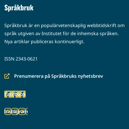
Språkbruk
Språkbruk är en populärvetenskaplig webbtidskrift om
språk utgiven av Institutet för de inhemska språken.
Nya artiklar publiceras kontinuerligt.
ISSN 2343-0621
Prenumerera på Språkbruks nyhetsbrev
(siirryt
toiseen
Facebook
palveluun)
(siirryt
toiseen
Instagram
palveluun)
(siirryt
toiseen