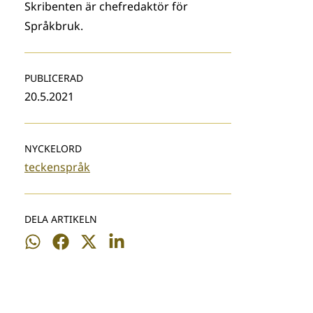
Skribenten är chefredaktör för
Språkbruk.
PUBLICERAD
20.5.2021
NYCKELORD
teckenspråk
DELA ARTIKELN
Dela
Dela
Dela
Dela
på
på
på
på
WhatsApp
Facebook
Twitter
LinkedIn