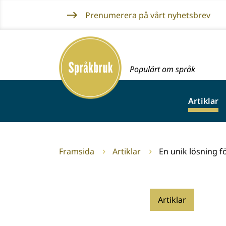
Gå
Prenumerera på vårt nyhetsbrev
till
innehållet
Framsida
Populärt om språk
Artiklar
Framsida
Artiklar
En unik lösning fö
Artiklar