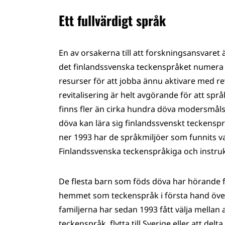
Ett fullvärdigt språk
En av orsakerna till att forskningsansvaret ä
det finlandssvenska teckenspråket numera b
resurser för att jobba ännu aktivare med re
revitalisering är helt avgörande för att spr
finns fler än cirka hundra döva modersmåls
döva kan lära sig finlandssvenskt teckens
ner 1993 har de språkmiljöer som funnits v
Finlandssvenska teckenspråkiga och instrukt
De flesta barn som föds döva har hörande för
hemmet som teckenspråk i första hand överf
familjerna har sedan 1993 fått välja mellan at
teckenspråk, flytta till Sverige eller att del