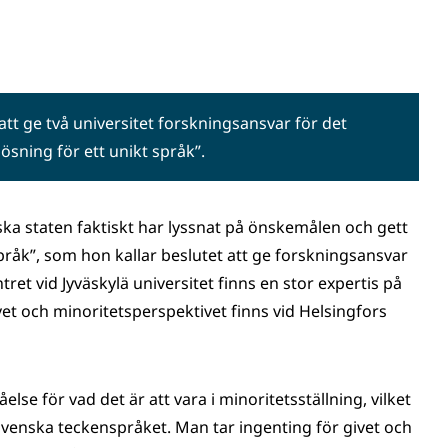
tt ge två universitet forskningsansvar för det
ösning för ett unikt språk”.
inska staten faktiskt har lyssnat på önskemålen och gett
 språk”, som hon kallar beslutet att ge forskningsansvar
ntret vid Jyväskylä universitet finns en stor expertis på
t och minoritetsperspektivet finns vid Helsingfors
se för vad det är att vara i minoritetsställning, vilket
ssvenska teckenspråket. Man tar ingenting för givet och