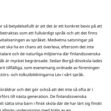
r så betydelsefullt är att det är ett konkret bevis på att
etraktas som ett fullvärdigt språk och att det finns
vitaliseringen av språket. Medvetna satsningar på
åket ska ha en chans att överleva, eftersom det inte
talare och de naturliga miljöerna där finlandssvenska
pråk är mycket begränsade. Sedan Borgå dövskola lades
arit tillfälliga, som evenemang ordnade av föreningen
örs- och tolkutbildningarna Lev i vårt språk.
äldrar och det gör också att det inte så ofta är i
örs till nästa generation. De finlandssvenska
t sätta sina barn i finsk skola där de har lärt sig finskt
ta i allmän undervisning med hjälp av en