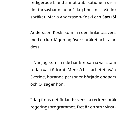
redigerade bland annat publikationer i se
doktorsavhandlingar. I dag finns det två do
språket, Maria Andersson-Koski och
Satu S
Andersson-Koski kom in i den finlandssve
med en kartläggning över språket och talar
dess.
– När jag kom in i de här kretsarna var stä
redan var förlorat. Men så fick arbetet ovän
Sverige, hörande personer började engagera
och O, säger hon.
I dag finns det finlandssvenska teckensprå
regeringsprogrammet. Det är en stor vinst o