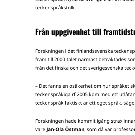
teckenspråkstolk.
Från uppgivenhet till framtidst
Forskningen i det finlandssvenska teckensp
fram till 2000-talet närmast betraktades som
från det finska och det sverigesvenska tec
– Det fanns en osäkerhet om hur språket sk
teckenspråkiga rf 2005 kom med ett utlåtand
teckenspråk faktiskt är ett eget språk, säg
Forskningen hade kommit igång strax innan
vare
Jan-Ola Östman
, som då var professor