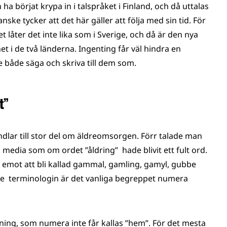
ha börjat krypa in i talspråket i Finland, och då uttalas
e tycker att det här gäller att följa med sin tid. För
t låter det inte lika som i Sverige, och då är den nya
t i de två länderna. Ingenting får väl hindra en
e både säga och skriva till dem som.
t”
andlar till stor del om äldreomsorgen. Förr talade man
 media som om ordet ”åldring” hade blivit ett fult ord.
ing emot att bli kallad gammal, gamling, gamyl, gubbe
ade terminologin är det vanliga begreppet numera
tning, som numera inte får kallas ”hem”. För det mesta