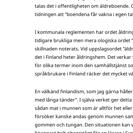
talas det i offentligheten om äldreboende. 
tidningen att ”boendena får vakna i egen t
I kommunala reglementen har ordet åldring
tidigare brukliga men mera ologiska ordet 
skillnaden noterats. Vid uppslagsordet ”äld
det i Finland heter åldringshem. Det verka
för olika termer inom den samhällstjänst som
språkbrukare i Finland räcker det mycket vä
En välkänd finlandism, som jag gärna håller 
med långa tänder”. I själva verket ger detta
sådan mat i munnen som är alltför het eller
försöker kanske andas genom munnen samti
gommen och tungan. Den situationen kan väl