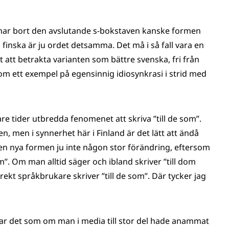
ämnar bort den avslutande s-bokstaven kanske formen
finska är ju ordet detsamma. Det må i så fall vara en
tt att betrakta varianten som bättre svenska, fri från
m ett exempel på egensinnig idiosynkrasi i strid med
e tider utbredda fenomenet att skriva ”till de som”.
n, men i synnerhet här i Finland är det lätt att ändå
den nya formen ju inte någon stor förändring, eftersom
dom”. Om man alltid säger och ibland skriver ”till dom
ekt språkbrukare skriver ”till de som”. Där tycker jag
erkar det som om man i media till stor del hade anammat