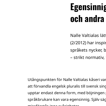
Egensinni
och andra
Nalle Valtialas l
(2/2012) har inspi
språkets nycker, 
– strikt normativ
Utångspunkten för Nalle Valtialas kåseri v
att förvandla engelsk pluralis till svensk s
upptar endast denna form, med böjningen
språkbrukare kan vara egensinnig. Själv säg