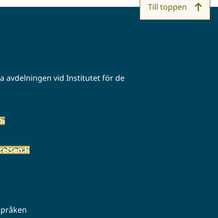
Till toppen
 avdelningen vid Institutet för de
öm
elsen.fi
 språken