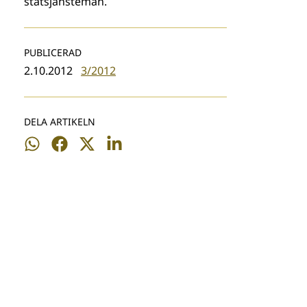
statsjänsteman.
PUBLICERAD
2.10.2012
3/2012
DELA ARTIKELN
Dela
Dela
Dela
Dela
på
på
på
på
WhatsApp
Facebook
Twitter
LinkedIn