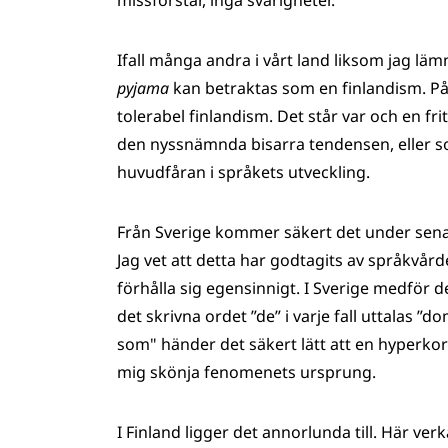
missförstår, inga svårigheter.
Ifall många andra i vårt land liksom jag l
pyjama
kan betraktas som en finlandism. På 
tolerabel finlandism. Det står var och en fri
den nyssnämnda bisarra tendensen, eller so
huvudfåran i språkets utveckling.
Från Sverige kommer säkert det under senar
Jag vet att detta har godtagits av språkvårde
förhålla sig egensinnigt. I Sverige medför 
det skrivna ordet ”de” i varje fall uttalas ”
som" händer det säkert lätt att en hyperkorr
mig skönja fenomenets ursprung.
I Finland ligger det annorlunda till. Här v