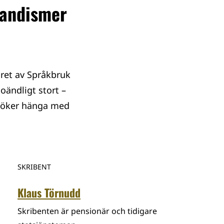
landismer
mret av Språkbruk
oändligt stort –
örsöker hänga med
SKRIBENT
Klaus Törnudd
Skribenten är pensionär och tidigare