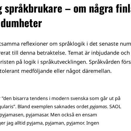
g språkbrukare – om några fin
 dumheter
ättsamma reflexioner om språklogik i det senaste nu
rerat till denna betraktelse. Temat är inbjudande och 
bristen på logik i språkutvecklingen. Språkvården f
, tolerant medföljande eller något däremellan.
ar ”den bisarra tendens i modern svenska som går ut på
ingularis”. Bland exemplen saknades ordet
pyjamas
. SAOL
 pyjamasen, pyjamasar. Men också en ensam
er jag alltid pyjama, pyjaman, pyjamor. Ingen