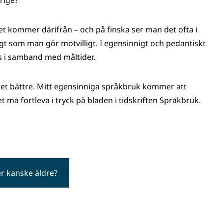
erige?
det kommer därifrån – och på finska ser man det ofta i
ligt som man gör motvilligt. I egensinnigt och pedantiskt
s i samband med måltider.
ll det bättre. Mitt egensinniga språkbruk kommer att
t må fortleva i tryck på bladen i tidskriften Språkbruk.
er kanske äldre?