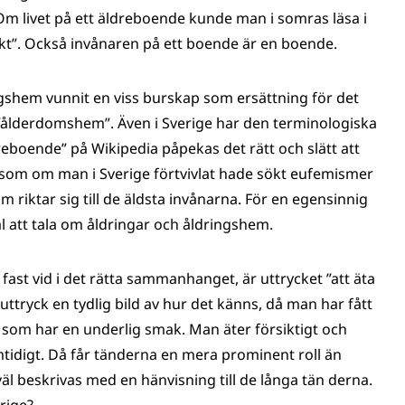
Om livet på ett äldreboende kunde man i somras läsa i
akt”. Också invånaren på ett boende är en boende.
shem vunnit en viss burskap som ersättning för det
”ålderdomshem”. Även i Sverige har den terminologiska
reboende” på Wikipedia påpekas det rätt och slätt att
r som om man i Sverige förtvivlat hade sökt eufemismer
 riktar sig till de äldsta invånarna. För en egensinnig
l att tala om åldringar och åldringshem.
fast vid i det rätta sammanhanget, är uttrycket ”att äta
 uttryck en tydlig bild av hur det känns, då man har fått
 som har en underlig smak. Man äter försiktigt och
digt. Då får tänderna en mera prominent roll än
 beskrivas med en hänvisning till de långa tän derna.