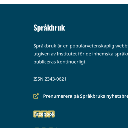
Språkbruk
Språkbruk är en populärvetenskaplig webbt
utgiven av Institutet för de inhemska språke
publiceras kontinuerligt.
ISSN 2343-0621
Prenumerera på Språkbruks nyhetsbr
(siirryt
toiseen
Facebook
palveluun)
(siirryt
toiseen