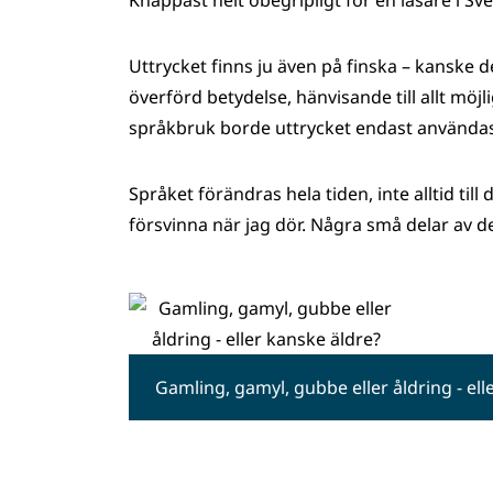
Knappast helt obegripligt för en läsare i Sv
Uttrycket finns ju även på finska – kanske 
överförd betydelse, hänvisande till allt möj
språkbruk borde uttrycket endast använda
Språket förändras hela tiden, inte alltid ti
försvinna när jag dör. Några små delar av de
Gamling, gamyl, gubbe eller åldring - ell