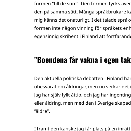
formen ”till de som”. Den formen tycks även 
den på samma sätt. Många språkbrukare kansk
mig känns det onaturligt. I det talade språke
formen inte någon vinning för språkets enhe
egensinnig skribent i Finland att fortfarand
”Boendena får vakna i egen tak
Den aktuella politiska debatten i Finland h
obesvärat om åldringar, men nu verkar det i
Jag har själv fyllt åttio, och jag har ingent
eller åldring, men med den i Sverige skap
”äldre”.
I framtiden kanske jag får plats på en inrät