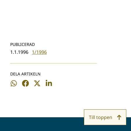
PUBLICERAD
1.1.1996
1/1996
DELA ARTIKELN
Dela
Dela
Dela
Dela
på
på
på
på
WhatsApp
Facebook
Twitter
LinkedIn
Till toppen