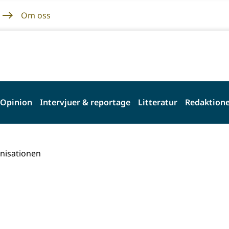
Om oss
Opinion
Intervjuer & reportage
Litteratur
Redaktione
nisationen