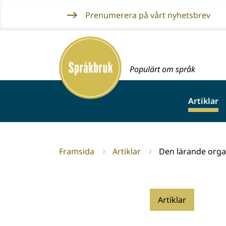
Gå
Prenumerera på vårt nyhetsbrev
till
innehållet
Framsida
Populärt om språk
Artiklar
Framsida
Artiklar
Den lärande orga
Artiklar