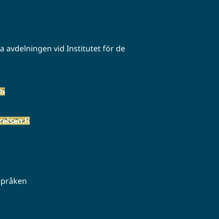
 avdelningen vid Institutet för de
öm
elsen.fi
 språken