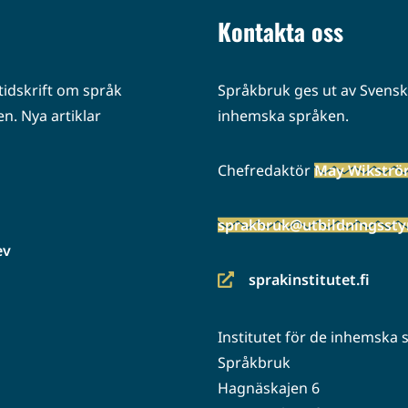
Kontakta oss
idskrift om språk
Språkbruk ges ut av Svenska
n. Nya artiklar
inhemska språken.
Chefredaktör
May Wikstr
sprakbruk@utbildningsstyr
ev
sprakinstitutet.fi
(siirryt
toiseen
Institutet för de inhemska
palveluun)
Språkbruk
Hagnäskajen 6