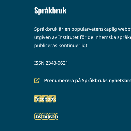
Språkbruk
Språkbruk är en populärvetenskaplig webbt
utgiven av Institutet för de inhemska språke
publiceras kontinuerligt.
ISSN 2343-0621
Prenumerera på Språkbruks nyhetsbr
(siirryt
toiseen
Facebook
palveluun)
(siirryt
toiseen
Instagram
palveluun)
(siirryt
toiseen