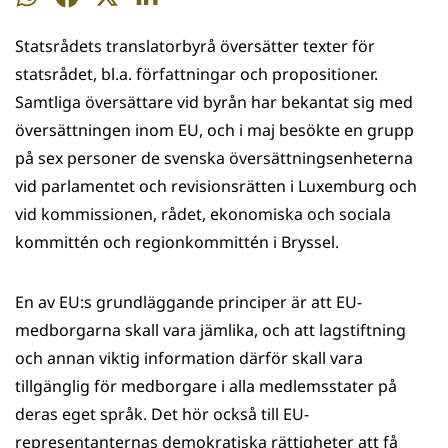
på
på
på
på
Statsrådets translatorbyrå översätter texter för
WhatsApp
Facebook
Twitter
LinkedIn
statsrådet, bl.a. författningar och propositioner.
Samtliga översättare vid byrån har bekantat sig med
översättningen inom EU, och i maj besökte en grupp
på sex personer de svenska översättningsenheterna
vid parlamentet och revisionsrätten i Luxemburg och
vid kommissionen, rådet, ekonomiska och sociala
kommittén och regionkommittén i Bryssel.
En av EU:s grundläggande principer är att EU-
medborgarna skall vara jämlika, och att lagstiftning
och annan viktig information därför skall vara
tillgänglig för medborgare i alla medlemsstater på
deras eget språk. Det hör också till EU-
representanternas demokratiska rättigheter att få