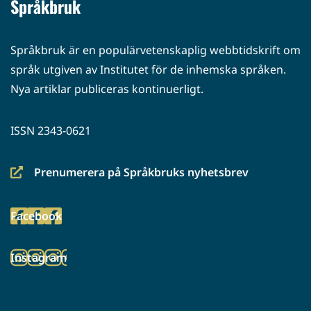
Språkbruk
Språkbruk är en populärvetenskaplig webbtidskrift om
språk utgiven av Institutet för de inhemska språken.
Nya artiklar publiceras kontinuerligt.
ISSN 2343-0621
Prenumerera på Språkbruks nyhetsbrev
(siirryt
toiseen
Facebook
palveluun)
(siirryt
toiseen
Instagram
palveluun)
(siirryt
toiseen
palveluun)