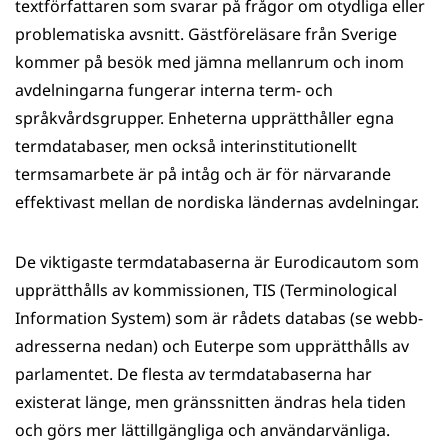
textförfattaren som svarar på frågor om otydliga eller
problematiska avsnitt. Gästföreläsare från Sverige
kommer på besök med jämna mellanrum och inom
avdelning­arna fungerar interna term- och
språkvårdsgrupper. Enheterna upprätthåller egna
termdatabaser, men också interinstitutionellt
termsamarbete är på intåg och är för närvarande
effektivast mellan de nordiska ländernas avdelningar.
De viktigaste termdatabaserna är Eurodicautom som
upprätthålls av kommissionen, TIS (Terminological
Information System) som är rådets databas (se webb­
adresserna nedan) och Euterpe som upprätthålls av
parlamentet. De flesta av termdatabaserna har
existerat länge, men gräns­snitten ändras hela tiden
och görs mer lättillgängliga och användarvänliga.