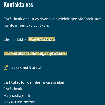
Kontakta oss
Språkbruk ges ut av Svenska avdelningen vid Institutet
för de inhemska språken.
Chefredaktör
May Wikström
sprakbruk@utbildningsstyrelsen.fi
sprakinstitutet.fi
(siirryt
toiseen
Institutet för de inhemska språken
palveluun)
Språkbruk
Hagnäskajen 6
00530 Helsingfors