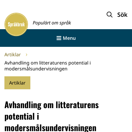
Gå
till
Sök
Framsida
innehållet
Populärt om språk
Menu
Artiklar
Avhandling om litteraturens potential i
modersmålsundervisningen
Artiklar
Avhandling om litteraturens
potential i
modersmålsundervisningen