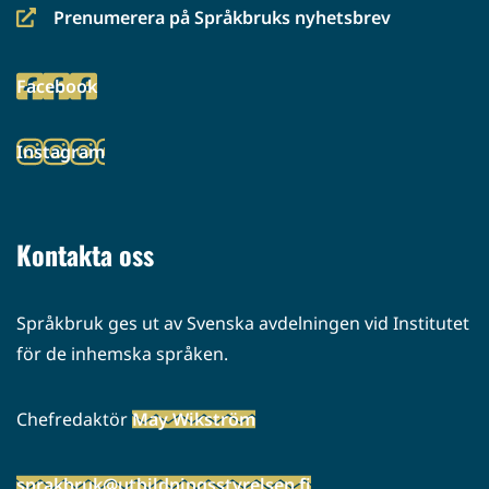
Prenumerera på Språkbruks nyhetsbrev
(siirryt
toiseen
Facebook
palveluun)
(siirryt
toiseen
Instagram
palveluun)
(siirryt
toiseen
palveluun)
Kontakta oss
Språkbruk ges ut av Svenska avdelningen vid Institutet
för de inhemska språken.
Chefredaktör
May Wikström
sprakbruk@utbildningsstyrelsen.fi