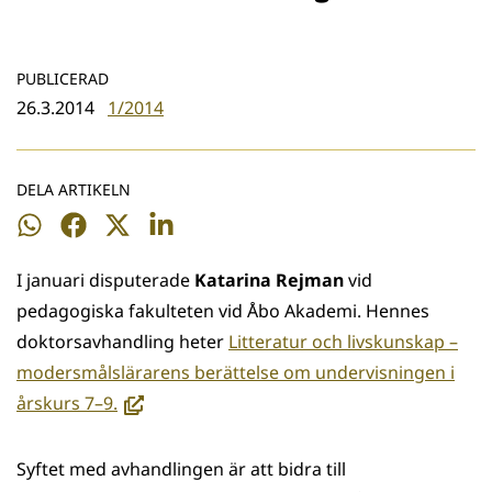
PUBLICERAD
26.3.2014
1/2014
DELA ARTIKELN
Dela
Dela
Dela
Dela
på
på
på
på
I januari disputerade
Katarina Rejman
vid
WhatsApp
Facebook
Twitter
LinkedIn
pedagogiska fakulteten vid Åbo Akademi. Hennes
doktorsavhandling heter
Litteratur och livskunskap –
modersmålslärarens berättelse om undervisningen i
(avautuu
årskurs 7–9.
uuteen
ikkunaan,
Syftet med avhandlingen är att bidra till