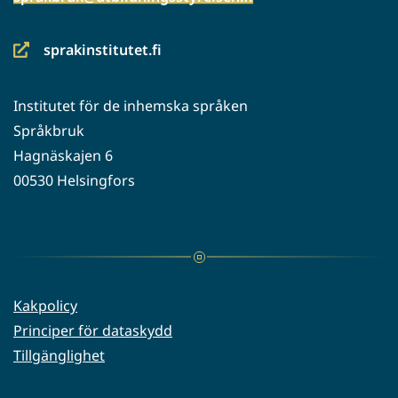
sprakinstitutet.fi
(siirryt
toiseen
Institutet för de inhemska språken
palveluun)
Språkbruk
Hagnäskajen 6
00530 Helsingfors
Kakpolicy
Principer för dataskydd
Tillgänglighet