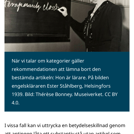
När vi talar om kategorier gäller
rekommendationen att lämna bort den
bestämda artikeln: Hon är lärare. På bilden
engelskläraren Ester Ståhlberg, Helsingfors
1939. Bild: Thérèse Bonney. Museiverket. CC BY
4.0.
I vissa fall kan vi uttrycka en betydelseskillnad genom
att antingen låta ett substantiv stå utan artikel som