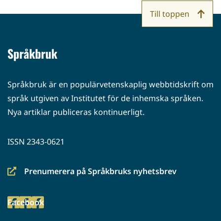
Till toppen
Språkbruk
Språkbruk är en populärvetenskaplig webbtidskrift om
språk utgiven av Institutet för de inhemska språken.
Nya artiklar publiceras kontinuerligt.
ISSN 2343-0621
Prenumerera på Språkbruks nyhetsbrev
(siirryt
toiseen
Facebook
palveluun)
(siirryt