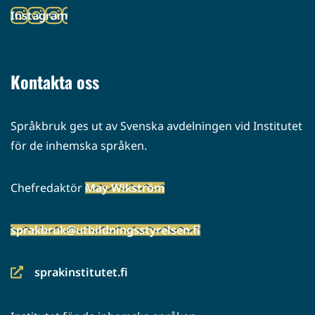
toiseen
Instagram
palveluun)
(siirryt
toiseen
palveluun)
Kontakta oss
Språkbruk ges ut av Svenska avdelningen vid Institutet
för de inhemska språken.
Chefredaktör
May Wikström
sprakbruk@utbildningsstyrelsen.fi
sprakinstitutet.fi
(siirryt
toiseen