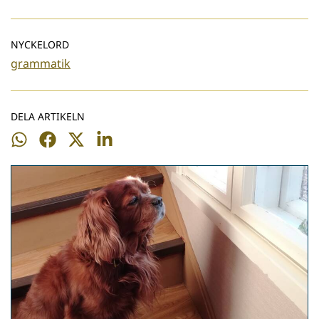
NYCKELORD
grammatik
DELA ARTIKELN
Dela
Dela
Dela
Dela
på
på
på
på
WhatsApp
Facebook
Twitter
LinkedIn