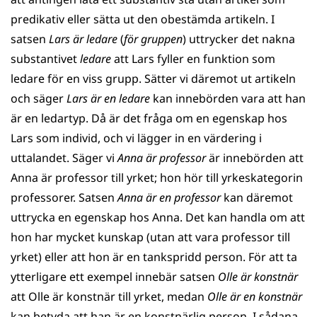
predikativ eller sätta ut den obestämda artikeln. I
satsen
Lars är ledare
(
för gruppen
) uttrycker det nakna
substantivet
ledare
att Lars fyller en funktion som
ledare för en viss grupp. Sätter vi däremot ut artikeln
och säger
Lars är en ledare
kan innebörden vara att han
är en ledartyp. Då är det fråga om en egenskap hos
Lars som individ, och vi lägger in en värdering i
uttalandet. Säger vi
Anna är professor
är innebörden att
Anna är professor till yrket; hon hör till yrkeskategorin
professorer. Satsen
Anna är en professor
kan däremot
uttrycka en egenskap hos Anna. Det kan handla om att
hon har mycket kunskap (utan att vara professor till
yrket) eller att hon är en tankspridd person. För att ta
ytterligare ett exempel innebär satsen
Olle är konstnär
att Olle är konstnär till yrket, medan
Olle är en konstnär
kan betyda att han är en konstnärlig person. I sådana