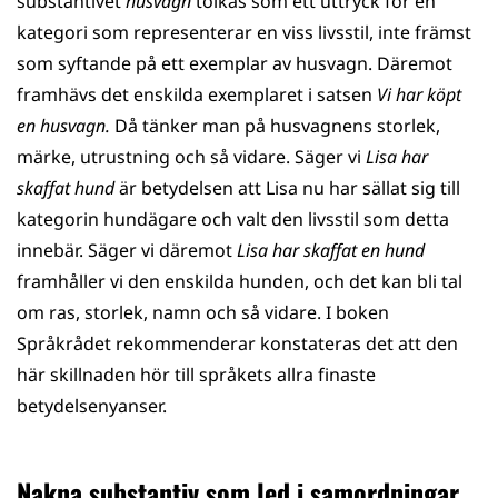
substantivet
husvagn
tolkas som ett uttryck för en
kategori som representerar en viss livsstil, inte främst
som syftande på ett exemplar av husvagn. Däremot
framhävs det enskilda exemplaret i satsen
Vi har köpt
en husvagn.
Då tänker man på husvagnens storlek,
märke, utrustning och så vidare. Säger vi
Lisa har
skaffat hund
är betydelsen att Lisa nu har sällat sig till
kategorin hundägare och valt den livsstil som detta
innebär. Säger vi däremot
Lisa har skaffat en hund
framhåller vi den enskilda hunden, och det kan bli tal
om ras, storlek, namn och så vidare. I boken
Språkrådet rekommenderar konstateras det att den
här skillnaden hör till språkets allra finaste
betydelsenyanser.
Nakna substantiv som led i samordningar