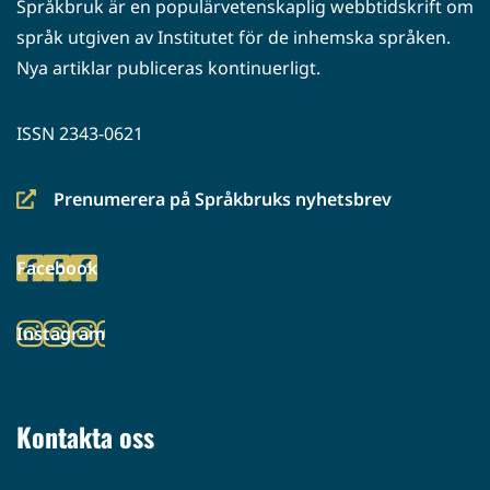
Språkbruk är en populärvetenskaplig webbtidskrift om
språk utgiven av Institutet för de inhemska språken.
Nya artiklar publiceras kontinuerligt.
ISSN 2343-0621
Prenumerera på Språkbruks nyhetsbrev
(siirryt
toiseen
Facebook
palveluun)
(siirryt
toiseen
Instagram
palveluun)
(siirryt
toiseen
palveluun)
Kontakta oss