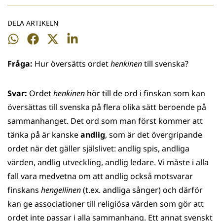
DELA ARTIKELN
Dela
Dela
Dela
Dela
på
på
på
på
Fråga:
Hur översätts ordet
henkinen
till svenska?
WhatsApp
Facebook
Twitter
LinkedIn
Svar:
Ordet
henkinen
hör till de ord i finskan som kan
översättas till svenska på flera olika sätt beroende på
sammanhanget. Det ord som man först kommer att
tänka på är kanske
andlig
, som är det övergripande
ordet när det gäller själslivet: andlig spis, andliga
värden, andlig utveckling, andlig ledare. Vi måste i alla
fall vara medvetna om att andlig också motsvarar
finskans
hengellinen
(t.ex. andliga sånger) och därför
kan ge associationer till religiösa värden som gör att
ordet inte passar i alla sammanhang. Ett annat svenskt