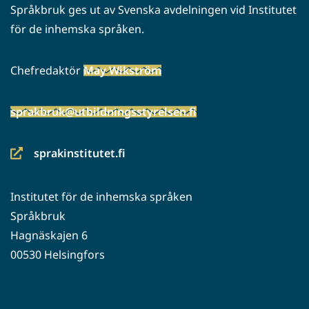
Språkbruk ges ut av Svenska avdelningen vid Institutet
för de inhemska språken.
Chefredaktör
May Wikström
sprakbruk@utbildningsstyrelsen.fi
sprakinstitutet.fi
(siirryt
toiseen
Institutet för de inhemska språken
palveluun)
Språkbruk
Hagnäskajen 6
00530 Helsingfors