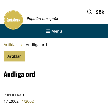
Gå
till
Sök
Framsida
innehållet
Populärt om språk
Menu
Artiklar
Andliga ord
Artiklar
Andliga ord
PUBLICERAD
1.1.2002
4/2002