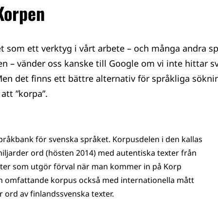
Korpen
t som ett verktyg i vårt arbete – och många andra s
n – vänder oss kanske till Google om vi inte hittar s
n det finns ett bättre alternativ för språkliga sökni
att ”korpa”.
råkbank för svenska språket. Korpusdelen i den kallas
iljarder ord (hösten 2014) med autentiska texter från
exter som utgör förval när man kommer in på Korp
är en omfattande korpus också med internationella mått
 ord av finlandssvenska texter.