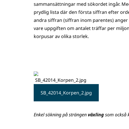
sammansättningar med sökordet ingår. Med
prydlig lista där den första siffran efter or
andra siffran (siffran inom parentes) anger d
vare uppgiften om antalet träffar per miljo
korpusar av olika storlek.
SB_42014_Korpen_2.jpg
Enkel sökning på strängen
växling
som också k