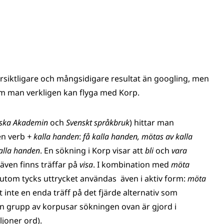
versiktligare och mångsidigare resultat än googling, men
som man verkligen kan flyga med Korp.
nska Akademin
och
Svenskt språkbruk
) hittar man
en verb
+ kalla handen
:
få kalla handen, mötas av kalla
alla handen
. En sökning i Korp visar att
bli
och
vara
 även finns träffar på
visa
. I kombination med
möta
tom tycks uttrycket användas även i aktiv form:
möta
 inte en enda träff på det fjärde alternativ som
den grupp av korpusar sökningen ovan är gjord i
joner ord).