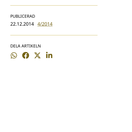
PUBLICERAD
22.12.2014
4/2014
DELA ARTIKELN
Dela
Dela
Dela
Dela
på
på
på
på
WhatsApp
Facebook
Twitter
LinkedIn