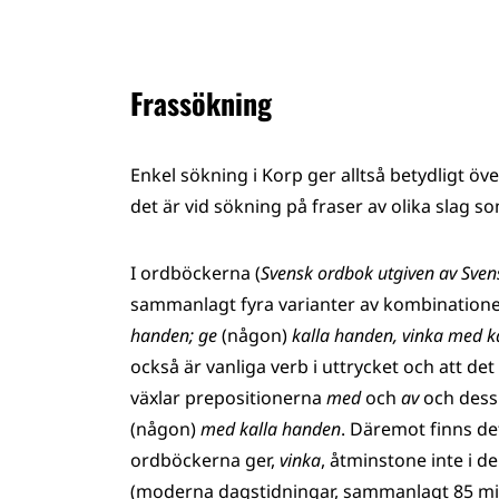
Frassökning
Enkel sökning i Korp ger alltså betydligt ö
det är vid sökning på fraser av olika slag 
I ordböckerna (
Svensk ordbok utgiven av Sve
sammanlagt fyra varianter av kombination
handen; ge
(någon)
kalla handen, vinka med k
också är vanliga verb i uttrycket och att det
växlar prepositionerna
med
och
av
och dessu
(någon)
med kalla handen
. Däremot finns det
ordböckerna ger,
vinka
, åtminstone inte i 
(moderna dagstidningar, sammanlagt 85 mil