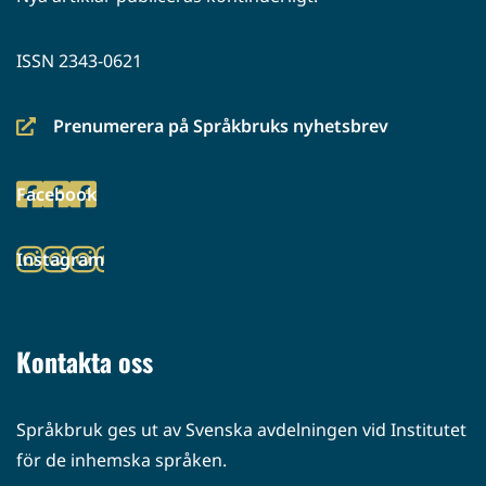
ISSN 2343-0621
Prenumerera på Språkbruks nyhetsbrev
(siirryt
toiseen
Facebook
palveluun)
(siirryt
toiseen
Instagram
palveluun)
(siirryt
toiseen
palveluun)
Kontakta oss
Språkbruk ges ut av Svenska avdelningen vid Institutet
för de inhemska språken.