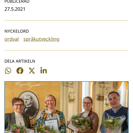
PUBLICERAD
27.5.2021
NYCKELORD
ordval
språkutveckling
DELA ARTIKELN
Dela
Dela
Dela
Dela
på
på
på
på
WhatsApp
Facebook
Twitter
LinkedIn