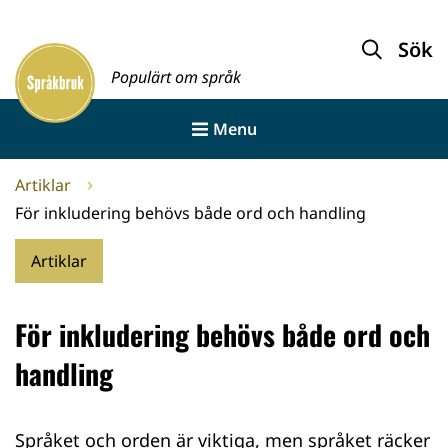
Gå
till
Sök
Framsida
innehållet
Populärt om språk
Menu
Artiklar
För inkludering behövs både ord och handling
Artiklar
För inkludering behövs både ord och
handling
Språket och orden är viktiga, men språket räcker