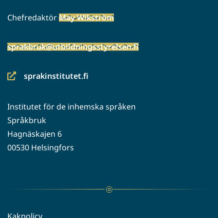
Chefredaktör
May Wikström
sprakbruk@utbildningsstyrelsen.fi
sprakinstitutet.fi
(siirryt
toiseen
Institutet för de inhemska språken
palveluun)
Språkbruk
Hagnäskajen 6
00530 Helsingfors
Kakpolicy