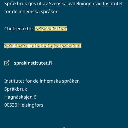
Språkbruk ges ut av Svenska avdelningen vid Institutet
för de inhemska språken.
Chefredaktör
May Wikström
sprakbruk@utbildningsstyrelsen.fi
sprakinstitutet.fi
(siirryt
toiseen
Institutet för de inhemska språken
palveluun)
Språkbruk
Hagnäskajen 6
00530 Helsingfors