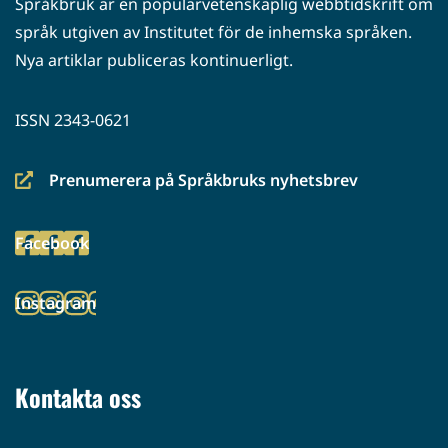
Språkbruk är en populärvetenskaplig webbtidskrift om
språk utgiven av Institutet för de inhemska språken.
Nya artiklar publiceras kontinuerligt.
ISSN 2343-0621
Prenumerera på Språkbruks nyhetsbrev
(siirryt
toiseen
Facebook
palveluun)
(siirryt
toiseen
Instagram
palveluun)
(siirryt
toiseen
palveluun)
Kontakta oss