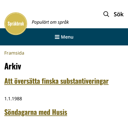
Gå
till
Sök
Framsida
innehållet
Populärt om språk
Menu
Framsida
Arkiv
Att översätta finska substantiveringar
1.1.1988
Söndagarna med Husis