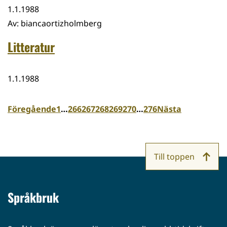
1.1.1988
Av
:
biancaortizholmberg
Litteratur
1.1.1988
Föregående
1
…
266
267
268
269
270
…
276
Nästa
Till toppen
Språkbruk