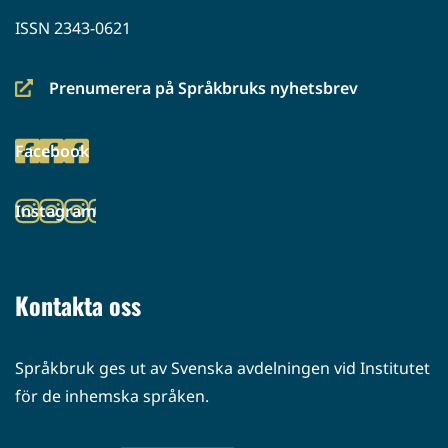
ISSN 2343-0621
Prenumerera på Språkbruks nyhetsbrev
(siirryt
toiseen
Facebook
palveluun)
(siirryt
toiseen
Instagram
palveluun)
(siirryt
toiseen
palveluun)
Kontakta oss
Språkbruk ges ut av Svenska avdelningen vid Institutet
för de inhemska språken.