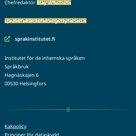
Chefredaktör
May Wikström
sprakbruk@utbildningsstyrelsen.fi
sprakinstitutet.fi
(siirryt
toiseen
Institutet för de inhemska språken
palveluun)
Språkbruk
Hagnäskajen 6
00530 Helsingfors
Kakpolicy
Principer för dataskydd