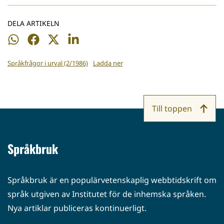
DELA ARTIKELN
Dela
Dela
Dela
Dela
på
på
på
på
Språkfrågor i urval (2/1986)
Ladda ner
WhatsApp
Facebook
Twitter
LinkedIn
Till toppen
Språkbruk
Språkbruk är en populärvetenskaplig webbtidskrift om
språk utgiven av Institutet för de inhemska språken.
Nya artiklar publiceras kontinuerligt.