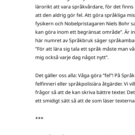
lärorikt att vara språkvårdare, för det finns 
att den aldrig gör fel. Att göra språkliga m
fysikern och Nobelpristagaren Niels Bohr s
kan göra inom ett begränsat område”. Är inte 
här numret av Språkbruk säger språkamb
”För att lära sig tala ett språk måste man vå
mig också varje dag något nytt”.
Det gäller oss alla: Våga göra ”fel”! På Spr
felfinneri eller språkpolisiära åtgärder. Vi v
frågor så att de kan skriva bättre texter. De
ett smidigt sätt så att de som läser textern
***