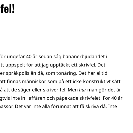
fel!
g för ungefär 40 år sedan såg bananerbjudandet i
t uppspelt för att jag upptäckt ett skrivfel. Det
mer språkpolis än då, som tonåring. Det har alltid
att finnas människor som på ett icke-konstruktivt sätt
tt de säger eller skriver fel. Men
hur
man gör det är
tvis inte in i affären och påpekade skrivfelet. För 40 år
ssor. Det var inte alla förunnat att få skriva då. Inte