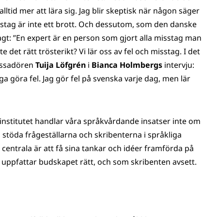
alltid mer att lära sig. Jag blir skeptisk när någon säger
isstag är inte ett brott. Och dessutom, som den danske
agt: ”En expert är en person som gjort alla misstag man
det rätt trösterikt? Vi lär oss av fel och misstag. I det
assadören
Tuija Löfgrén
i
Bianca Holmbergs
intervju:
ga göra fel. Jag gör fel på svenska varje dag, men lär
åkinstitutet handlar våra språkvårdande insatser inte om
ill stöda frågeställarna och skribenterna i språkliga
t centrala är att få sina tankar och idéer framförda på
a uppfattar budskapet rätt, och som skribenten avsett.