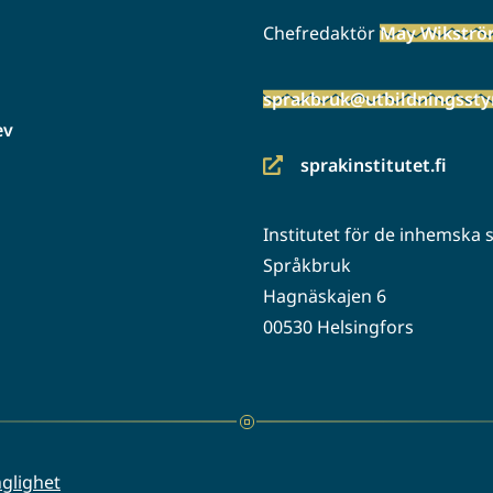
Chefredaktör
May Wikstr
sprakbruk@utbildningsstyr
ev
sprakinstitutet.fi
(siirryt
toiseen
Institutet för de inhemska
palveluun)
Språkbruk
Hagnäskajen 6
00530 Helsingfors
nglighet