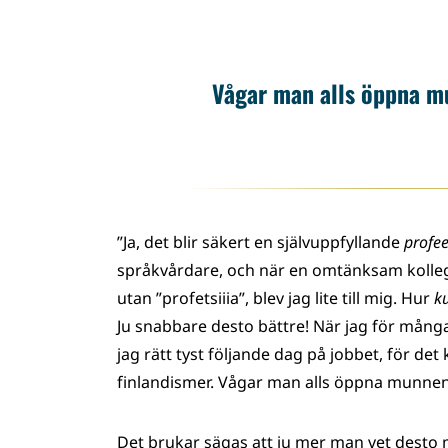
Vågar man alls öppna mu
”Ja, det blir säkert en självuppfyllande
profee
språkvårdare, och när en omtänksam kollega 
utan ”profetsiiia”, blev jag lite till mig. Hur
k
Ju snabbare desto bättre! När jag för mång
jag rätt tyst följande dag på jobbet, för de
finlandismer. Vågar man alls öppna munnen?
Det brukar sägas att ju mer man vet desto 