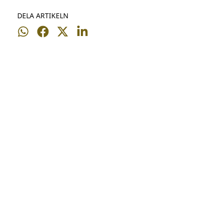
DELA ARTIKELN
Dela
Dela
Dela
Dela
på
på
på
på
WhatsApp
Facebook
Twitter
LinkedIn