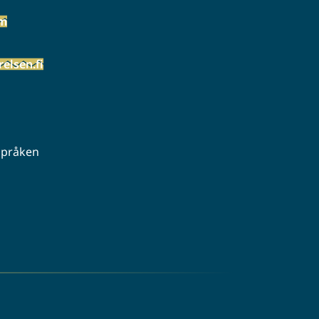
öm
elsen.fi
 språken