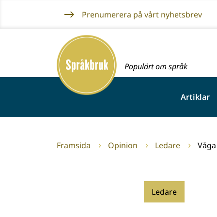
Gå
Prenumerera på vårt nyhetsbrev
till
innehållet
Framsida
Populärt om språk
Artiklar
Framsida
Opinion
Ledare
Våga 
Ledare