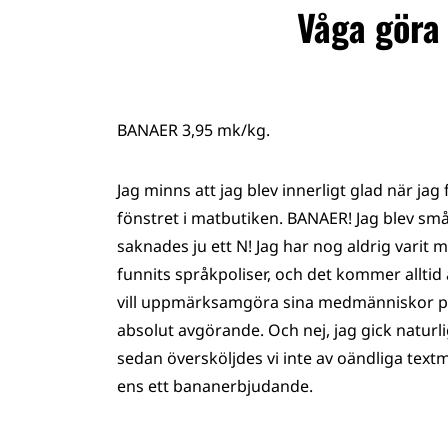
Våga göra 
BANAER 3,95 mk/kg.
Jag minns att jag blev innerligt glad när ja
fönstret i matbutiken. BANAER! Jag blev småt
saknades ju ett N! Jag har nog aldrig varit 
funnits språkpoliser, och det kommer alltid 
vill uppmärksamgöra sina medmänniskor på a
absolut avgörande. Och nej, jag gick naturlig
sedan översköljdes vi inte av oändliga textma
ens ett bananerbjudande.