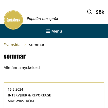
Gå
till
Sök
Framsida
innehållet
Populärt om språk
Menu
Framsida
sommar
sommar
Allmänna nyckelord
16.5.2024
INTERVJUER & REPORTAGE
MAY WIKSTRÖM