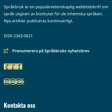
Språkbruk är en populärvetenskaplig webbtidskrift om
språk utgiven av Institutet för de inhemska språken.
Nya artiklar publiceras kontinuerligt.
ISSN 2343-0621
Prenumerera på Språkbruks nyhetsbrev
(siirryt
toiseen
Facebook
palveluun)
(siirryt
toiseen
Instagram
palveluun)
(siirryt
toiseen
palveluun)
Kontakta oss