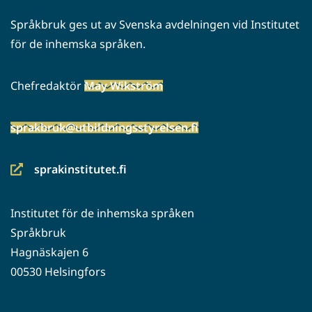
Språkbruk ges ut av Svenska avdelningen vid Institutet
för de inhemska språken.
Chefredaktör
May Wikström
sprakbruk@utbildningsstyrelsen.fi
sprakinstitutet.fi
(siirryt
toiseen
Institutet för de inhemska språken
palveluun)
Språkbruk
Hagnäskajen 6
00530 Helsingfors