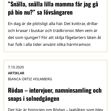
”Snälla, snälla lilla mamma får jag gå
på bio nu?” sa lövsångaren
En dag är de plötsligt alla här. Det kvittrar, drillar
och kraxar i buskar och trädkronor. Men vem är
det som sjunger? För att skilja fågelarters läten åt
har folk i alla tider använt olika härmramsor.
7.10.2020
ARTIKLAR
BIANCA ORTIZ HOLMBERG
Rödan – intervjuer, namninsamling och
snaps i solnedgången
Det här är historien om Rödan – laxbåten som blev