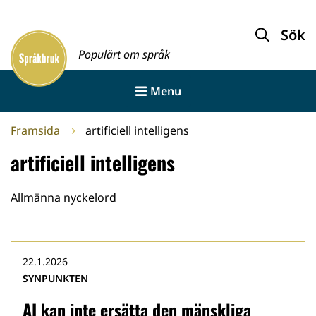
Gå
till
Sök
Framsida
innehållet
Populärt om språk
Menu
Framsida
artificiell intelligens
artificiell intelligens
Allmänna nyckelord
22.1.2026
SYNPUNKTEN
AI kan inte ersätta den mänskliga