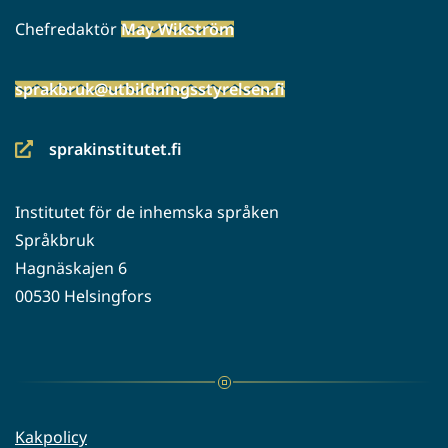
Chefredaktör
May Wikström
sprakbruk@utbildningsstyrelsen.fi
sprakinstitutet.fi
(siirryt
toiseen
Institutet för de inhemska språken
palveluun)
Språkbruk
Hagnäskajen 6
00530 Helsingfors
Kakpolicy