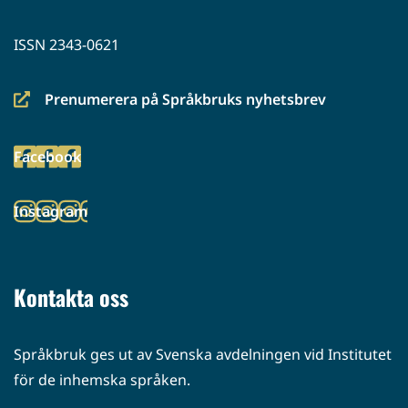
ISSN 2343-0621
Prenumerera på Språkbruks nyhetsbrev
(siirryt
toiseen
Facebook
palveluun)
(siirryt
toiseen
Instagram
palveluun)
(siirryt
toiseen
palveluun)
Kontakta oss
Språkbruk ges ut av Svenska avdelningen vid Institutet
för de inhemska språken.