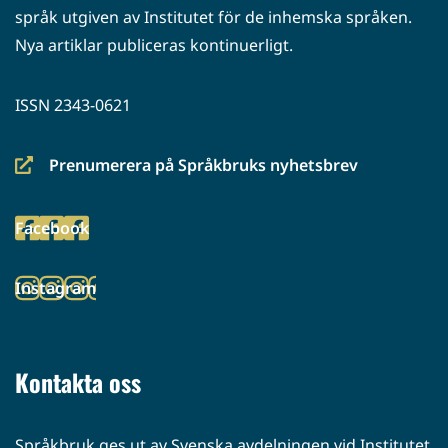
språk utgiven av Institutet för de inhemska språken.
Nya artiklar publiceras kontinuerligt.
ISSN 2343-0621
Prenumerera på Språkbruks nyhetsbrev
(siirryt
toiseen
Facebook
palveluun)
(siirryt
toiseen
Instagram
palveluun)
(siirryt
toiseen
palveluun)
Kontakta oss
Språkbruk ges ut av Svenska avdelningen vid Institutet