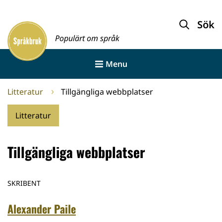
Gå
till
Sök
Framsida
innehållet
Populärt om språk
Menu
Litteratur
Tillgängliga webbplatser
Litteratur
Tillgängliga webbplatser
SKRIBENT
Alexander Paile