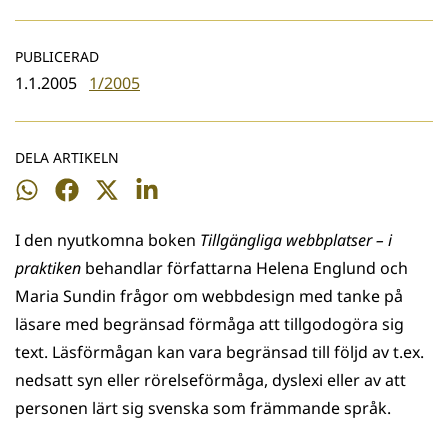
PUBLICERAD
1.1.2005
1/2005
DELA ARTIKELN
Dela
Dela
Dela
Dela
på
på
på
på
I den nyutkomna boken
Tillgängliga webbplatser – i
WhatsApp
Facebook
Twitter
LinkedIn
praktiken
behandlar författarna Helena Englund och
Maria Sundin frågor om webbdesign med tanke på
läsare med begränsad förmåga att tillgodogöra sig
text. Läsförmågan kan vara begränsad till följd av t.ex.
nedsatt syn eller rörelseförmåga, dyslexi eller av att
personen lärt sig sven­­ska som främmande språk.