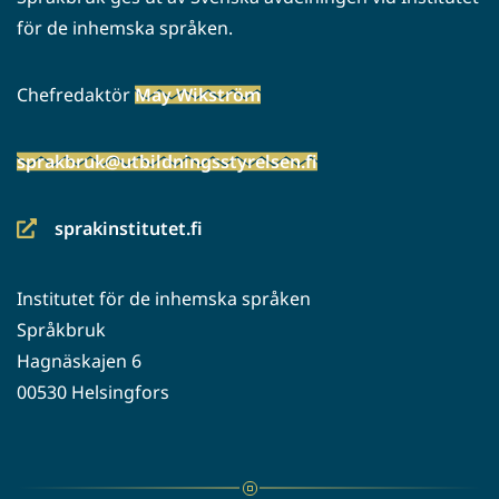
för de inhemska språken.
Chefredaktör
May Wikström
sprakbruk@utbildningsstyrelsen.fi
sprakinstitutet.fi
(siirryt
toiseen
Institutet för de inhemska språken
palveluun)
Språkbruk
Hagnäskajen 6
00530 Helsingfors