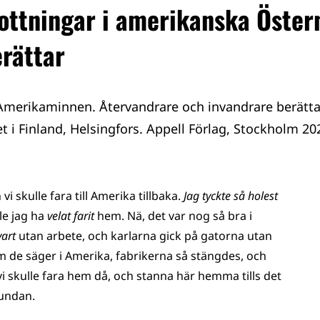
ottningar i amerikanska Öster
erättar
Amerikaminnen. Återvandrare och invandrare berätta
et i Finland, Helsingfors. Appell Förlag, Stockholm 20
 skulle fara till Amerika tillbaka.
Jag tyckte så holest
lle jag ha
velat farit
hem. Nä, det var nog så bra i
vart
utan arbete, och karlarna gick på gatorna utan
 de säger i Amerika, fabrikerna så stängdes, och
å vi skulle fara hem då, och stanna här hemma tills det
 undan.