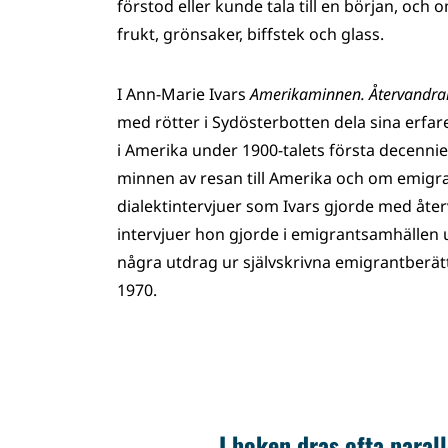
förstod eller kunde tala till en början, oc
frukt, grönsaker, biffstek och glass.
I Ann-Marie Ivars
Amerikaminnen. Återvandrar
med rötter i Sydösterbotten dela sina erfar
i Amerika under 1900-talets första decennier.
minnen av resan till Amerika och om emigra
dialektintervjuer som Ivars gjorde med åt
intervjuer hon gjorde i emigrantsamhällen un
några utdrag ur självskrivna emigrantberätt
1970.
I boken dras ofta parall