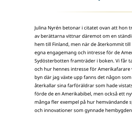
Julina Nyrén betonar i citatet ovan att hon 
av berättarna vittnar däremot om en ständig
hem till Finland, men när de återkommit til
egna engagemang och intresse för de Ameri
Sydösterbotten framträder i boken. Vi får t
och hur hennes intresse för Amerikafarare vä
byn där jag växte upp fanns det någon som
återkallar sina farföräldrar som hade vistat
förde de en Amerikabibel, men också ett ny
många fler exempel på hur hemvändande sy
och innovationer som gynnade hembygden