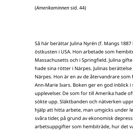
(
Amerikaminnen
sid. 44)
Så här berättar Julina Nyrén (f. Mangs 188
östkusten i USA. Hon arbetade som hembitr
Massachusetts och i Springfield. Julina gif
hade sina rötter i Närpes. Julinas berättel
Närpes. Hon är en av de återvandrare som
Ann-Marie Ivars. Boken ger en god inblick 
upplevelser. De som for till Amerika hade o
sökte upp. Släktbanden och nätverken uppr
hjälp att hitta arbete, man umgicks under l
svåra tider, på grund av ekonomisk depress
arbetsuppgifter som hembiträde, hur det v