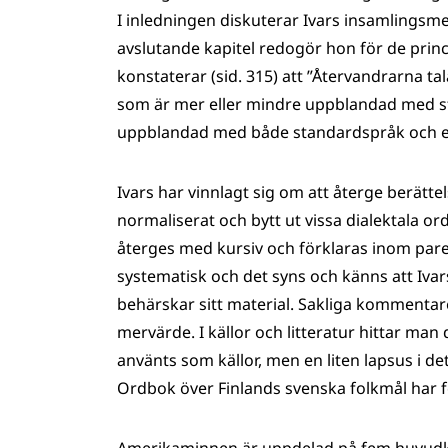
I inledningen diskuterar Ivars insamlingsmet
avslutande kapitel redogör hon för de princ
konstaterar (sid. 315) att ”Återvandrarna tala
som är mer eller mindre uppblandad med st
uppblandad med både standardspråk och e
Ivars har vinnlagt sig om att återge berätte
normaliserat och bytt ut vissa dialektala 
återges med kursiv och förklaras inom paren
systematisk och det syns och känns att Iva
behärskar sitt material. Sakliga kommentare
mervärde. I källor och litteratur hittar man
använts som källor, men en liten lapsus i d
Ordbok över Finlands svenska folkmål har 