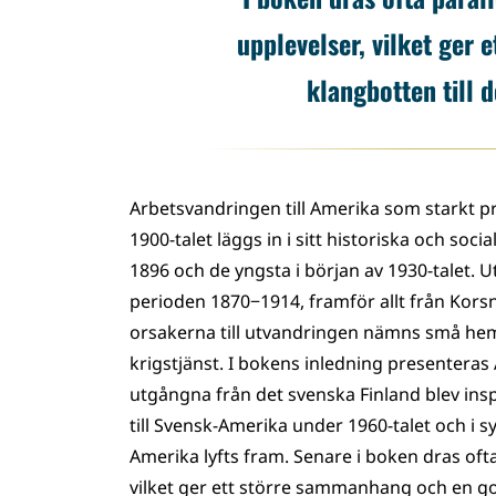
upplevelser, vilket ger
klangbotten till 
Arbetsvandringen till Amerika som starkt p
1900-talet läggs in i sitt historiska och so
1896 och de yngsta i början av 1930-talet.
perioden 1870−1914, framför allt från Kors
orsakerna till utvandringen nämns små hemm
krigstjänst. I bokens inledning presentera
utgångna från det svenska Finland blev in
till Svensk-Amerika under 1960-talet och i sy
Amerika lyfts fram. Senare i boken dras ofta 
vilket ger ett större sammanhang och en god