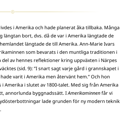
trivdes i Amerika och hade planerat åka tillbaka. Många
 längtan bort, dvs. då de var i Amerika längtade de
l hemlandet längtade de till Amerika. Ann-Marie Ivars
kaminnen som bevarats i den muntliga traditionen i
a del av hennes reflektioner kring uppväxten i Närpes
cktes (sid. 9): ”I snart sagt varje gård i grannskapet i
 hade varit i Amerika men återvänt hem.” Och hon
s i Amerika i slutet av 1800-talet. Med sig från Amerika
tt, annorlunda byggnadssätt. I
Amerikaminnen
får vi
dösterbottningar lade grunden för ny modern teknik
.