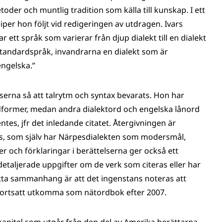
oder och muntlig tradition som källa till kunskap. I ett
iper hon följt vid redigeringen av utdragen. Ivars
r ett språk som varierar från djup dialekt till en dialekt
andardspråk, invandrarna en dialekt som är
ngelska.”
lserna så att talrytm och syntax bevarats. Hon har
ordformer, medan andra dialektord och engelska lånord
tes, jfr det inledande citatet. Återgivningen är
rs, som själv har Närpesdialekten som modersmål,
r och förklaringar i berättelserna ger också ett
 detaljerade uppgifter om de verk som citeras eller har
etta sammanhang är att det ingenstans noteras att
fortsatt utkomma som nätordbok efter 2007.