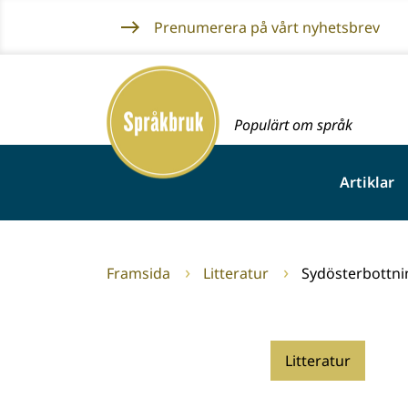
Gå
Prenumerera på vårt nyhetsbrev
till
innehållet
Framsida
Populärt om språk
Artiklar
Framsida
Litteratur
Sydösterbottni
Litteratur