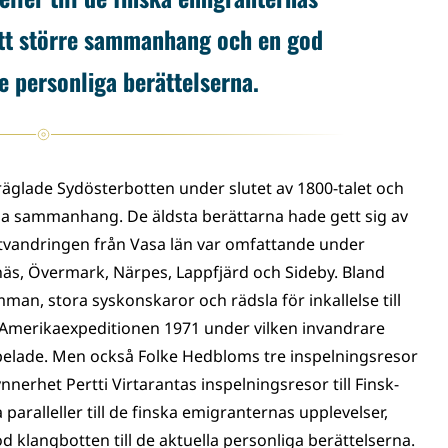
 ett större sammanhang och en god
de personliga berättelserna.
räglade Sydösterbotten under slutet av 1800-talet och
ciala sammanhang. De äldsta berättarna hade gett sig av
 Utvandringen från Vasa län var omfattande under
näs, Övermark, Närpes, Lappfjärd och Sideby. Bland
an, stora syskonskaror och rädsla för inkallelse till
s Amerikaexpeditionen 1971 under vilken invandrare
spelade. Men också Folke Hedbloms tre inspelningsresor
nnerhet Pertti Virtarantas inspelningsresor till Finsk-
paralleller till de finska emigranternas upplevelser,
 klangbotten till de aktuella personliga berättelserna.