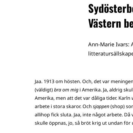
Sydösterb
Västern b
Ann-Marie Ivars: 
litteratursällskap
Jaa. 1913 om hösten. Och, det var meningen vi
(väldigt)
bra om mig
i Amerika. Ja, aldrig sku
Amerika, men att det var dåliga tider. Karln
arbete i stora skaror. Och
sjappen
(shop) som
allihop fick sluta. Jaa, inte något arbete. D
skulle öppnas, jo, så bröt krig ut undan för