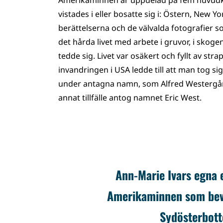
Amerikaminnen är uppdelad på fem huvudka
vistades i eller bosatte sig i: Östern, New
berättelserna och de välvalda fotografier 
det hårda livet med arbete i gruvor, i skogen
tedde sig. Livet var osäkert och fyllt av str
invandringen i USA ledde till att man tog si
under antagna namn, som Alfred Westergård 
annat tillfälle antog namnet Eric West.
Ann-Marie Ivars egna 
Amerikaminnen som bevar
Sydösterbott