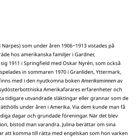
7 i Närpes) som under åren 1906−1913 vistades på
äde hos amerikanska familjer i Gardner,
te sig 1911 i Springfield med Oskar Nyrén, som också
se spelades in sommaren 1970 i Granliden, Yttermark,
 finns med i den nyutkomna boken
Amerikaminnen
av
i sydösterbottniska Amerikafarares erfarenheter och
fta tidigare utvandrade släktingar eller grannar som de
ätthölls under åren i Amerika. Via dem kunde man få
ediga dagar och grundade föreningar. När det blev
ion, bistod man varandra. Julina berättar om sina
ar att komma till rätta med engelskan som hon varken