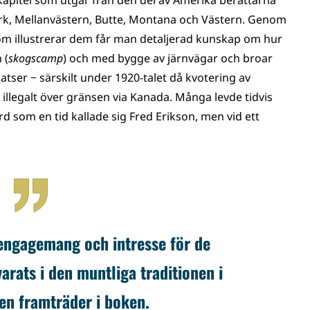
pitel som utgår från den del av Amerika berättarna
 York, Mellanvästern, Butte, Montana och Västern. Genom
som illustrerar dem får man detaljerad kunskap om hur
 (
skogscamp
) och med bygge av järnvägar och broar
apatser − särskilt under 1920-talet då kvotering av
g illegalt över gränsen via Kanada. Många levde tidvis
som en tid kallade sig Fred Erikson, men vid ett
engagemang och intresse för de
ats i den muntliga traditionen i
en framträder i boken.