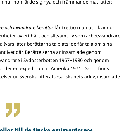
h om hur hon lärde sig nya och främmande maträtter:
e och invandrare berättar
får trettio män och kvinnor
enheter av ett hårt och slitsamt liv som arbetsvandrare
 Ivars låter berättarna ta plats; de får tala om sina
ntlivet där. Berättelserna är insamlade genom
ervandrare i Sydösterbotten 1967−1980 och genom
der en expedition till Amerika 1971. Därtill finns
elser ur Svenska litteratursällskapets arkiv, insamlade
eller till de finska emigranternas