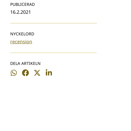
PUBLICERAD
16.2.2021
NYCKELORD
recension
DELA ARTIKELN
Dela
Dela
Dela
Dela
på
på
på
på
WhatsApp
Facebook
Twitter
LinkedIn