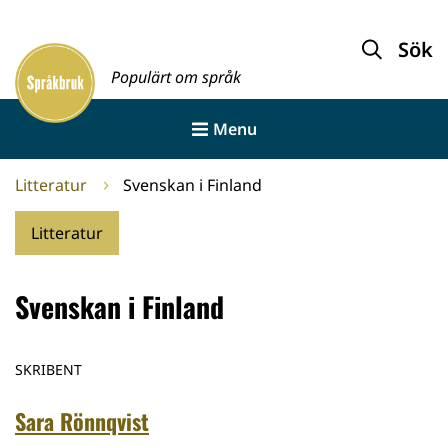
Gå
till
Sök
Framsida
innehållet
Populärt om språk
Menu
Litteratur
Svenskan i Finland
Litteratur
Svenskan i Finland
SKRIBENT
Sara Rönnqvist