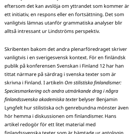
eftersom det kan avslöja om yttrandet som kommer är
ett initiativ, en respons eller en fortsättning. Det som
vanligtvis lämnas utanför grammatiska analyser blir
alltså intressant ur Lindströms perspektiv.
Skribenten bakom det andra plenarföredraget skriver
vanligtvis i en sverigesvensk kontext. För en finländsk
publik på konferensen Svenskan i Finland 12 har han
tittat närmare på särdrag i svenska texter som är
skrivna i Finland. I artikeln
Om stilistiska finlandismer:
Speciesmarkering och andra utmärkande drag i några
finlandssvenska akademiska texter
belyser Benjamin
Lyngfelt hur stilistiska och genrebundna mönster även
hör hemma i diskussionen om finlandismer. Hans
artikel redogör för ett litet material med
finlandssvenska texter som är hämtade ur antologin