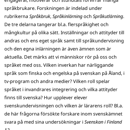
engagerar, motiverar och stundtals förvirrar många
språkbrukare. Forskningen är indelad under
rubrikerna
Språkbruk
,
Språkinlärning
och
Språkutlärning
.
De tre delarna tangerar bl.a. flerspråkighet och
mångkultur på olika sätt. Inställningar och attityder till
andras och ens eget språk samt till språkundervisning
och den egna inlärningen är även ämnen som är
aktuella. Det märks att vi människor rör på oss och
språket med oss. Vilken inverkan har närliggande
språk som finska och engelska på svenskan på Åland, i
tv-program och andra medier? Vilken roll spelar
språket i invandrares integrering och vilka attityder
finns till svenska? Hur upplever elever
svenskundervisningen och vilken är lärarens roll? Bl.a.
de här frågorna försökte forskare inom svenskämnet
svara på med sina undersökningar i
Svenskan i Finland