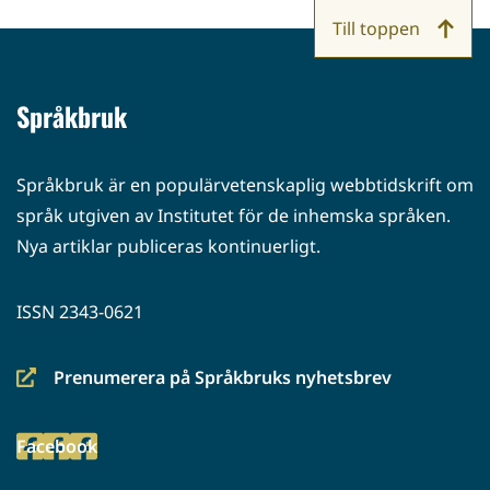
Till toppen
Språkbruk
Språkbruk är en populärvetenskaplig webbtidskrift om
språk utgiven av Institutet för de inhemska språken.
Nya artiklar publiceras kontinuerligt.
ISSN 2343-0621
Prenumerera på Språkbruks nyhetsbrev
(siirryt
toiseen
Facebook
palveluun)
(siirryt