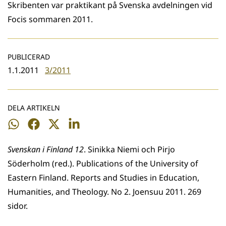
Skribenten var praktikant på Svenska avdelningen vid
Focis sommaren 2011.
PUBLICERAD
1.1.2011
3/2011
DELA ARTIKELN
Dela
Dela
Dela
Dela
på
på
på
på
Svenskan i Finland 12
. Sinikka Niemi och Pirjo
WhatsApp
Facebook
Twitter
LinkedIn
Söderholm (red.). Publications of the University of
Eastern Finland. Reports and Studies in Education,
Humanities, and Theology. No 2. Joensuu 2011. 269
sidor.