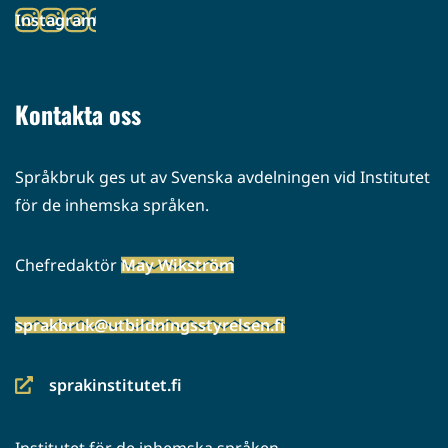
toiseen
Instagram
palveluun)
(siirryt
toiseen
palveluun)
Kontakta oss
Språkbruk ges ut av Svenska avdelningen vid Institutet
för de inhemska språken.
Chefredaktör
May Wikström
sprakbruk@utbildningsstyrelsen.fi
sprakinstitutet.fi
(siirryt
toiseen
Institutet för de inhemska språken