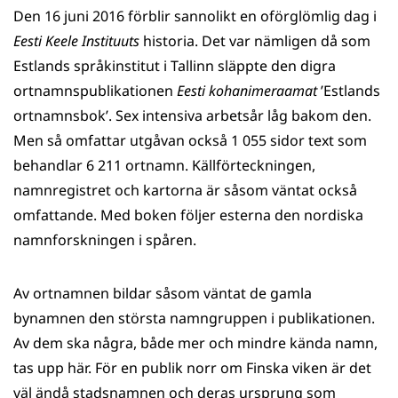
Den 16 juni 2016 förblir sannolikt en oförglömlig dag i
WhatsApp
Facebook
Twitter
LinkedIn
Eesti Keele Instituuts
historia. Det var nämligen då som
Estlands språkinstitut i Tallinn släppte den digra
ortnamnspublikationen
Eesti
kohanimeraamat
’Estlands
ortnamnsbok’. Sex intensiva arbetsår låg bakom den.
Men så omfattar utgåvan också 1 055 sidor text som
behandlar 6 211 ortnamn. Källförteckningen,
namnregistret och kartorna är såsom väntat också
omfattande. Med boken följer esterna den nordiska
namnforskningen i spåren.
Av ortnamnen bildar såsom väntat de gamla
bynamnen den största namngruppen i publikationen.
Av dem ska några, både mer och mindre kända namn,
tas upp här. För en publik norr om Finska viken är det
väl ändå stadsnamnen och deras ursprung som