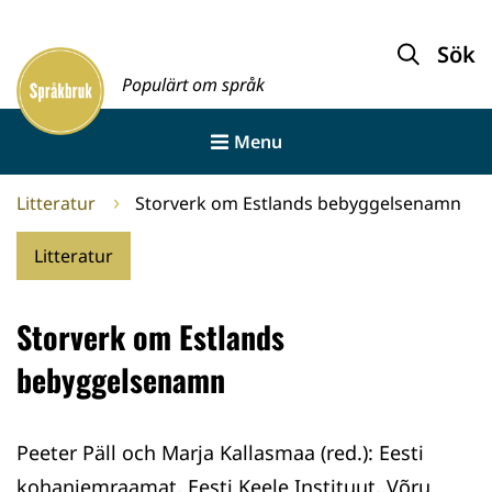
Gå
till
Sök
Framsida
innehållet
Populärt om språk
Menu
Litteratur
Storverk om Estlands bebyggelsenamn
Litteratur
Storverk om Estlands
bebyggelsenamn
Peeter Päll och Marja Kallasmaa (red.): Eesti
kohaniemraamat. Eesti Keele Instituut, Võru