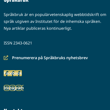
Språkbruk är en populärvetenskaplig webbtidskrift om
språk utgiven av Institutet för de inhemska språken.
Nya artiklar publiceras kontinuerligt.
ISSN 2343-0621
Prenumerera på Språkbruks nyhetsbrev
(siirryt
toiseen
Facebook
palveluun)
(siirryt
toiseen
Instagram
palveluun)
(siirryt
toiseen
palveluun)