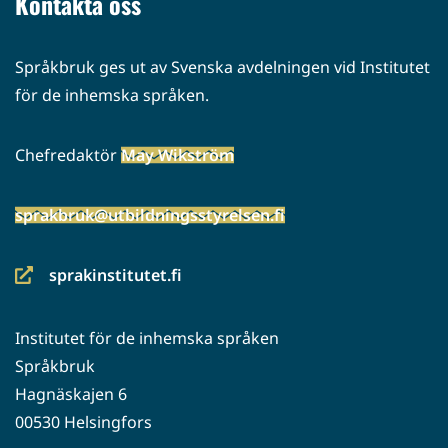
Kontakta oss
Språkbruk ges ut av Svenska avdelningen vid Institutet
för de inhemska språken.
Chefredaktör
May Wikström
sprakbruk@utbildningsstyrelsen.fi
sprakinstitutet.fi
(siirryt
toiseen
Institutet för de inhemska språken
palveluun)
Språkbruk
Hagnäskajen 6
00530 Helsingfors