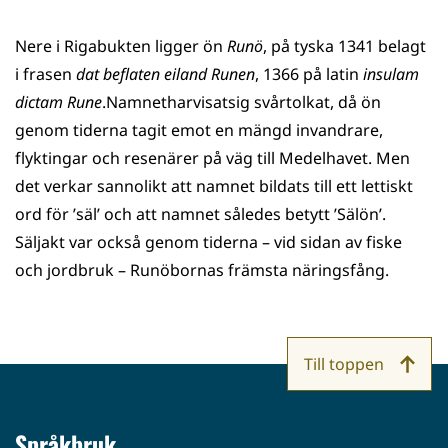
Nere i Rigabukten ligger ön
Runö
, på tyska 1341 belagt
i frasen
dat
beflaten
eiland
Runen
, 1366 på latin
insulam
dictam
Rune
.Namnetharvisatsig svårtolkat, då ön
genom tiderna tagit emot en mängd invandrare,
flyktingar och resenärer på väg till Medelhavet. Men
det verkar sannolikt att namnet bildats till ett lettiskt
ord för ’säl’ och att namnet således betytt ’Sälön’.
Säljakt var också genom tiderna – vid sidan av fiske
och jordbruk – Runöbornas främsta näringsfång.
Till toppen
Språkbruk