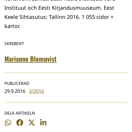
Instituut och Eesti Kirjandusmuuseum. Eest
Keele Sihtasutus: Tallinn 2016. 1 055 sidor +
kartor.
SKRIBENT
Marianne Blomqvist
PUBLICERAD
29.9.2016
3/2016
DELA ARTIKELN
Dela
Dela
Dela
Dela
på
på
på
på