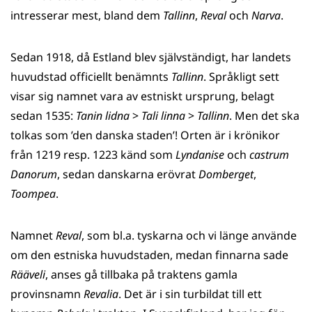
intresserar mest, bland dem
Tallinn
,
Reval
och
Narva
.
Sedan 1918, då Estland blev självständigt, har landets
huvudstad officiellt benämnts
Tallinn
. Språkligt sett
visar sig namnet vara av estniskt ursprung, belagt
sedan 1535:
Tanin
lidna
>
Tali linna
>
Tallinn
. Men det ska
tolkas som ’den danska staden’! Orten är i krönikor
från 1219 resp. 1223 känd som
Lyndanise
och
castrum
Danorum
, sedan danskarna erövrat
Domberget
,
Toompea
.
Namnet
Reval
, som bl.a. tyskarna och vi länge använde
om den estniska huvudstaden, medan finnarna sade
Rääveli
, anses gå tillbaka på traktens gamla
provinsnamn
Revalia
. Det är i sin turbildat till ett