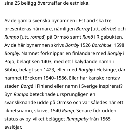
sina 25 belägg överträffar de estniska.
Av de gamla svenska bynamnen i Estland ska tre
presenteras närmare, nämligen
Borrby
[utt.
bårrbe
] och
Rumpo
[utt.
rompå
] på Ormsö samt
Runö
i Rigabukten.
Av de här bynamnen skrivs
Borrby
1526
Borchbue
, 1598
Borgby
. Namnet förknippar en finländare med
Borgby
i
Pojo, belagt sen 1403, med ett likalydande namn i
Sibbo, belagt sen 1423, eller med
Borgby
i Helsinge, där
namnet förekom 1540–1586. Eller har kanske rentav
staden
Borgå
i Finland eller namn i Sverige inspirerat?
Byn
Rumpo
betecknade ursprungligen en
svansliknande udde på Ormsö och var således här ett
likhetsnamn, skrivet 1540
Rump
. Senare fick udden
status av by, vilket belägget
Rumppaby
från 1565
avslöjar.