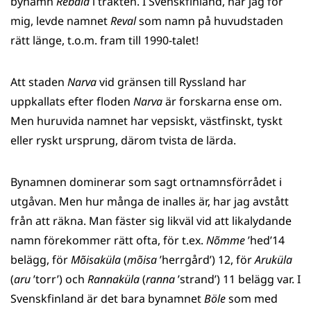
bynamn
Rebala
i trakten. I Svenskfinland, har jag för
mig, levde namnet
Reval
som namn på huvudstaden
rätt länge, t.o.m. fram till 1990-talet!
Att staden
Narva
vid gränsen till Ryssland har
uppkallats efter floden
Narva
är forskarna ense om.
Men huruvida namnet har vepsiskt, västfinskt, tyskt
eller ryskt ursprung, därom tvista de lärda.
Bynamnen dominerar som sagt ortnamnsförrådet i
utgåvan. Men hur många de inalles är, har jag avstått
från att räkna. Man fäster sig likväl vid att likalydande
namn förekommer rätt ofta, för t.ex.
N
õmme
’hed’14
belägg, för
M
õisaküla
(
m
õisa
’herrgård’) 12, för
Aruküla
(
aru
’torr’) och
Rannaküla
(
ranna
’strand’) 11 belägg var. I
Svenskfinland är det bara bynamnet
Böle
som med