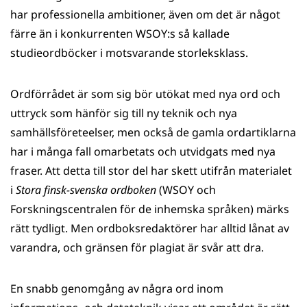
har professionella ambitioner, även om det är något
färre än i konkurrenten WSOY:s så kallade
studieordböcker i motsvarande storleksklass.
Ordförrådet är som sig bör utökat med nya ord och
uttryck som hänför sig till ny teknik och nya
samhällsföreteelser, men också de gamla ord­artiklarna
har i många fall omarbetats och utvidgats med nya
fraser. Att detta till stor del har skett utifrån materialet
i
Stora finsk-svenska ordboken
(WSOY och
Forskningscentralen för de inhemska språken) märks
rätt tydligt. Men ordboks­redaktörer har alltid lånat av
varandra, och gränsen för plagiat är svår att dra.
En snabb genomgång av några ord inom