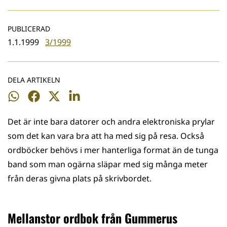
PUBLICERAD
1.1.1999
3/1999
DELA ARTIKELN
Dela
Dela
Dela
Dela
på
på
på
på
Det är inte bara datorer och andra elektroniska prylar
WhatsApp
Facebook
Twitter
LinkedIn
som det kan vara bra att ha med sig på resa. Också
ordböcker behövs i mer hanterliga format än de tunga
band som man ogärna släpar med sig många meter
från deras givna plats på skrivbordet.
Mellanstor ordbok från Gummerus