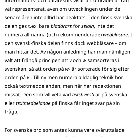
informations- och datateknik visar att området är rätt
väl representerat, även om utvecklingen under de
senare åren inte alltid har beaktats. I den finsk-svenska
delen ges t.ex. bara
bläddrare
för
selain
, inte det
numera allmänna (och rekommenderade)
webbläsare
. I
den svensk-finska delen finns dock webbläsare – om
man hittar det. Av någon anledning har man nämligen
valt att frångå principen att
v
och
w
samsorteras i
svenskan, så att orden på
w-
är sorterade för sig efter
orden på
v-
. Till ny men numera alldaglig teknik hör
också textmeddelanden, men här har redaktionen
missat. Den som vill veta vad
tekstiviesti
är på svenska
eller
textmeddelande
på finska får inget svar på sin
fråga.
För svenska ord som antas kunna vara svåruttalade