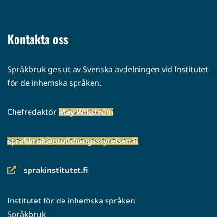
toiseen
palveluun)
Kontakta oss
Språkbruk ges ut av Svenska avdelningen vid Institutet
för de inhemska språken.
Chefredaktör
May Wikström
sprakbruk@utbildningsstyrelsen.fi
sprakinstitutet.fi
(siirryt
toiseen
Institutet för de inhemska språken
palveluun)
Språkbruk