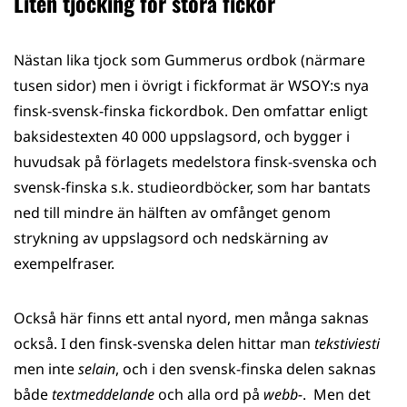
Liten tjocking för stora fickor
Nästan lika tjock som Gummerus ordbok (närmare
tusen sidor) men i övrigt i fickformat är WSOY:s nya
finsk-svensk-finska fickordbok. Den omfattar enligt
baksidestexten 40 000 uppslagsord, och bygger i
huvudsak på förlagets medelstora finsk-svenska och
svensk-finska s.k. studieordböcker, som har bantats
ned till mindre än hälften av omfånget genom
strykning av uppslagsord och nedskärning av
exempelfraser.
Också här finns ett antal nyord, men många saknas
också. I den finsk-svenska delen hittar man
tekstiviesti
men inte
selain
, och i den svensk-finska delen saknas
både
textmeddelande
och alla ord på
webb-
. Men det