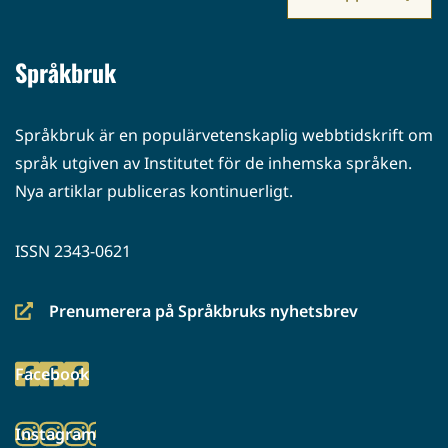
Språkbruk
Språkbruk är en populärvetenskaplig webbtidskrift om
språk utgiven av Institutet för de inhemska språken.
Nya artiklar publiceras kontinuerligt.
ISSN 2343-0621
Prenumerera på Språkbruks nyhetsbrev
(siirryt
toiseen
Facebook
palveluun)
(siirryt
toiseen
Instagram
palveluun)
(siirryt