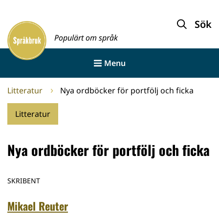
Gå
till
Sök
Framsida
innehållet
Populärt om språk
Menu
Litteratur
Nya ordböcker för portfölj och ficka
Litteratur
Nya ordböcker för portfölj och ficka
SKRIBENT
Mikael Reuter