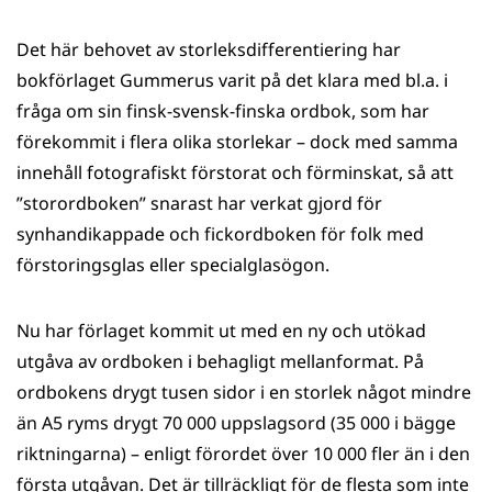
Det här behovet av storleksdifferentiering har
bokförlaget Gummerus varit på det klara med bl.a. i
fråga om sin finsk-svensk-finska ordbok, som har
förekommit i flera olika storlekar – dock med samma
innehåll fotografiskt förstorat och förminskat, så att
”storordboken” snarast har verkat gjord för
synhandikappade och fickordboken för folk med
förstoringsglas eller specialglas­ögon.
Nu har förlaget kommit ut med en ny och utökad
utgåva av ordboken i behagligt mellanformat. På
ordbokens drygt tusen sidor i en storlek något mindre
än A5 ryms drygt 70 000 uppslags­ord (35 000 i bägge
riktningarna) – enligt förordet över 10 000 fler än i den
första utgåvan. Det är tillräckligt för de flesta som inte