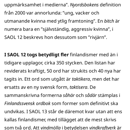
uppmärksamhet i medierna”.
Nyordsbokens
definition
från 2000 var annorlunda: ”ung, vacker och
utmanande kvinna med ytlig framtoning”. En
bitch
är
numera bara en ”självständig, aggressiv kvinna”, i
SAOL 12 beskrevs hon dessutom som ”rivjärn”.
I SAOL 12 togs betydligt fler
finlandismer med än i
tidigare upplagor, cirka 350 stycken. Den listan har
reviderats kraftigt, 50 ord har strukits och 40 nya har
tagits in. Ett ord som utgått är
taktikera
, men det har
ersatts av en ny svensk form,
taktisera
. De
sammanskrivna formerna
såhär
och
sådär
stämplas i
Finlandssvensk ordbok
som former som definitivt ska
undvikas. I SAOL 13 står de däremot kvar utan att ens
kallas finlandismer, med tillägget att de mest skrivs
som två ord. Att
vindmölla
i betydelsen
vindkraftverk
är