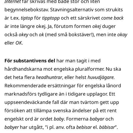
Internet
får skrivas med både stor och liten
begynnelsebokstav. Stavningsalternativ som strukits
är t.ex.
tiptop
för
tipptopp
och ett särskrivet
come back
är inte längre okej. Ja, förutom formen
okej
duger
också
okey
och
ok
(med små bokstäver!), men inte
okay
eller
OK
.
För substantivens del
har man tagit i med
hårdhandskarna mot engelska pluralformer. Nu ska
det heta flera
headhuntrar
, eller helst
huvudjägare.
Rekommenderade ersättningar för engelska lånord
marknadsförs tydligare än i tidigare upplagor. Ett
uppseendeväckande fall där man tvärtom gett upp
försöken att tillämpa svenska ändelser på ett rent
engelskt ord är ordet
baby
. Formerna
babyar
och
babyer
har utgått, ”i pl. anv. ofta
bebisar
el.
bäbisar
”.