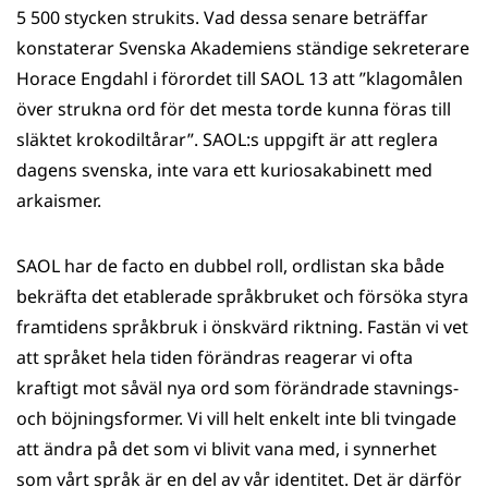
5 500 stycken strukits. Vad dessa senare beträffar
konstaterar Svenska Akademiens ständige sekreterare
Horace Engdahl i förordet till SAOL 13 att ”klagomålen
över strukna ord för det mesta torde kunna föras till
släktet krokodiltårar”. SAOL:s uppgift är att reglera
dagens svenska, inte vara ett kuriosakabinett med
arkaismer.
SAOL har de facto en dubbel roll, ordlistan ska både
bekräfta det etablerade språkbruket och försöka styra
framtidens språkbruk i önskvärd riktning. Fastän vi vet
att språket hela tiden förändras reagerar vi ofta
kraftigt mot såväl nya ord som förändrade stavnings-
och böjningsformer. Vi vill helt enkelt inte bli tvingade
att ändra på det som vi blivit vana med, i synnerhet
som vårt språk är en del av vår identitet. Det är därför