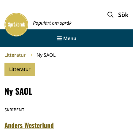
Gå
till
Sök
Framsida
innehållet
Populärt om språk
Menu
Litteratur
Ny SAOL
Litteratur
Ny SAOL
SKRIBENT
Anders Westerlund