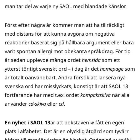
man tar del av varje ny SAOL med blandade känslor.
Först efter några år kommer man att ha tillräckligt
med distans för att kunna avgöra om negativa
reaktioner baserat sig på hållbara argument eller bara
varit spontan allergi mot obekanta språkdrag. För tio
år sedan upplevde många ordet
hemsida
som ett
ytterst töntigt svenskt ord – i dag är det
homepage
som
är totalt oanvändbart. Andra försök att lansera nya
svenska ord har misslyckats, konstigt är att SAOL 13
fortfarande har med t.ex. ordet
kompaktskiva
när alla
använder
cd-skiva
eller
cd
.
En nyhet i SAOL 13
är att bokstaven
w
fått en egen
plats i alfabetet. Det är en olycklig åtgärd som tyvärr