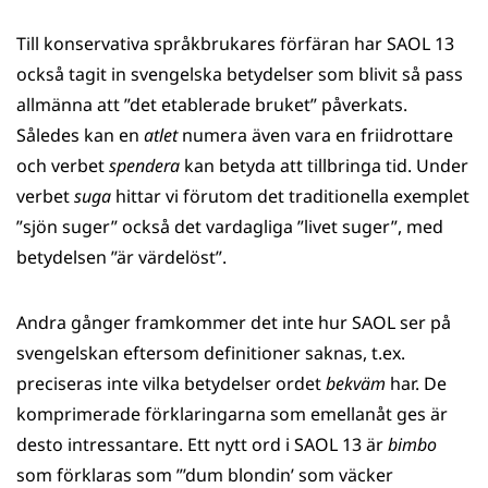
Till konservativa språkbrukares förfäran har SAOL 13
också tagit in svengelska betydelser som blivit så pass
allmänna att ”det etablerade bruket” påverkats.
Således kan en
atlet
numera även vara en friidrottare
och verbet
spendera
kan betyda att tillbringa tid. Under
verbet
suga
hittar vi förutom det traditionella exemplet
”sjön suger” också det vardagliga ”livet suger”, med
betydelsen ”är värdelöst”.
Andra gånger framkommer det inte hur SAOL ser på
svengelskan eftersom definitioner saknas, t.ex.
preciseras inte vilka betydelser ordet
bekväm
har. De
komprimerade förklaringarna som emellanåt ges är
desto intressantare. Ett nytt ord i SAOL 13 är
bimbo
som förklaras som ”’dum blondin’ som väcker