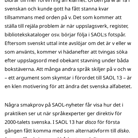
bidrar till mer förvirring än klarhet. Orden på w är få i
svenskan och kunde gott ha fått stanna kvar
tillsammans med orden på v. Det som kommer att
ställa till rejäla problem är när uppslagsverk, register,
bibliotekskataloger osv. börjar följa i SAOL:s fotspår.
Eftersom svenskt uttal inte avslöj­ar om det är v eller w
som använts, kommer vi hädanefter att tvingas söka
efter uppslagsord med obekant stavning under båda
bokstäverna. Att många andra språk skiljer på v och w
– ett argument som skymtar i förordet till SAOL 13 – är
en klen motivering för att ändra det svenska alfabetet.
Några smakprov på SAOL-nyheter får visa hur det i
praktiken ser ut när språkexperter ger direktiv för
2000-talets svenska. I SAOL 13 har
disco
för första
gången fått komma med som alternativform till
disko
.