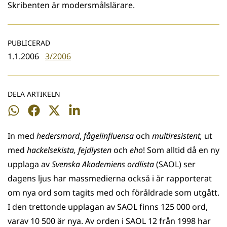
Skribenten är modersmålslärare.
PUBLICERAD
1.1.2006
3/2006
DELA ARTIKELN
Dela
Dela
Dela
Dela
på
på
på
på
In med
hedersmord
,
fågelinfluensa
och
multiresistent,
ut
WhatsApp
Facebook
Twitter
LinkedIn
med
hackelsekista, fejdlysten
och
eho
! Som alltid då en ny
upplaga av
Svenska Akademiens ordlista
(SAOL) ser
dagens ljus har massmedierna också i år rapporterat
om nya ord som tagits med och föråldrade som utgått.
I den trettonde upplagan av SAOL finns 125 000 ord,
varav 10 500 är nya. Av orden i SAOL 12 från 1998 har