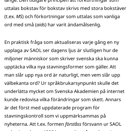
länge. Den tidigare principen att förkortningar som
uttalas bokstav för bokstav skrivs med stora bokstäver
(t.ex.
MS
) och förkortningar som uttalas som vanliga
ord med små (
aids
) har varit ändamålsenlig.
En praktisk fråga som aktualiseras varje gång en ny
upplaga av SAOL ser dagens ljus är slutligen hur de
miljoner människor som skriver svenska ska kunna
upptäcka vilka nya stavningsformer som gäller. Att
man slår upp nya ord är naturligt, men vem slår upp
välbekanta ord? Ur språkbrukarsynpunkt skulle det
underlätta mycket om Svenska Akademien på internet
kunde redovisa vilka förändringar som skett. Annars
är det först med uppdaterade program för
stavningskontroll som vi uppmärksammas på
nyheterna. Att t.ex. formen
förståss
försvann ur SAOL