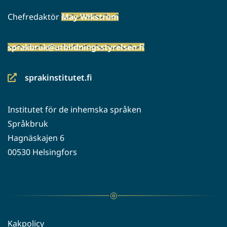
Chefredaktör
May Wikström
sprakbruk@utbildningsstyrelsen.fi
sprakinstitutet.fi
(siirryt
toiseen
Institutet för de inhemska språken
palveluun)
Språkbruk
Hagnäskajen 6
00530 Helsingfors
Kakpolicy