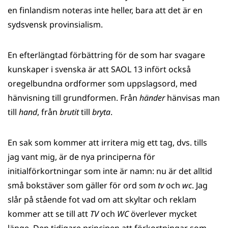
en finlandism noteras inte heller, bara att det är en
sydsvensk provinsialism.
En efterlängtad förbättring för de som har svagare
kunskaper i svenska är att SAOL 13 infört också
oregelbundna ordformer som uppslagsord, med
hänvisning till grundformen. Från
händer
hänvisas man
till
hand
, från
brutit
till
bryta
.
En sak som kommer att irritera mig ett tag, dvs. tills
jag vant mig, är de nya principerna för
initialförkortningar som inte är namn: nu är det alltid
små bokstäver som gäller för ord som
tv
och
wc
. Jag
slår på stående fot vad om att skyltar och reklam
kommer att se till att
TV
och
WC
överlever mycket