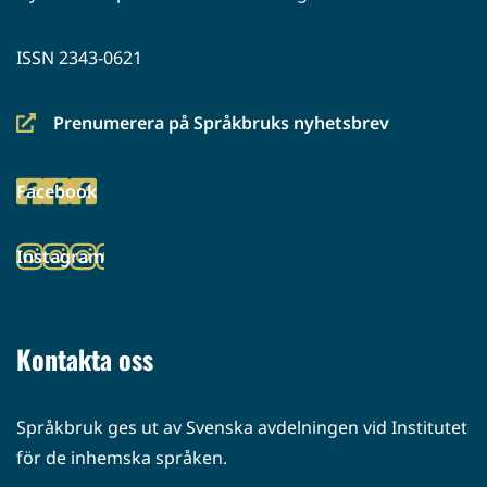
ISSN 2343-0621
Prenumerera på Språkbruks nyhetsbrev
(siirryt
toiseen
Facebook
palveluun)
(siirryt
toiseen
Instagram
palveluun)
(siirryt
toiseen
palveluun)
Kontakta oss
Språkbruk ges ut av Svenska avdelningen vid Institutet
för de inhemska språken.