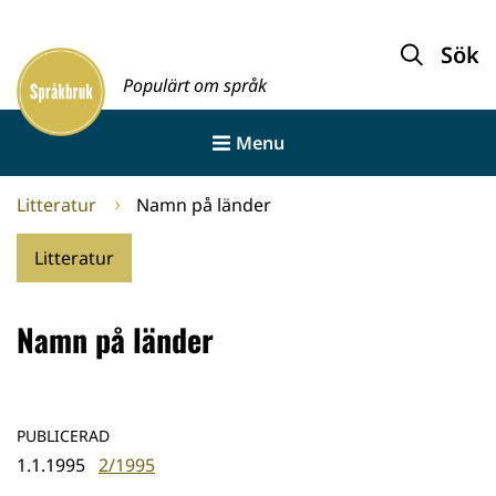
Gå
till
Sök
Framsida
innehållet
Populärt om språk
Menu
Litteratur
Namn på länder
Litteratur
Namn på länder
PUBLICERAD
1.1.1995
2/1995