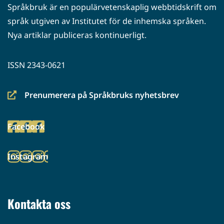
Språkbruk är en populärvetenskaplig webbtidskrift om
språk utgiven av Institutet för de inhemska språken.
Nya artiklar publiceras kontinuerligt.
ISSN 2343-0621
Prenumerera på Språkbruks nyhetsbrev
(siirryt
toiseen
Facebook
palveluun)
(siirryt
toiseen
Instagram
palveluun)
(siirryt
toiseen
palveluun)
Kontakta oss