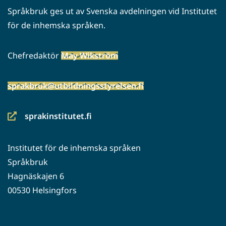
Språkbruk ges ut av Svenska avdelningen vid Institutet
för de inhemska språken.
Chefredaktör
May Wikström
sprakbruk@utbildningsstyrelsen.fi
sprakinstitutet.fi
(siirryt
toiseen
Institutet för de inhemska språken
palveluun)
Språkbruk
Hagnäskajen 6
00530 Helsingfors