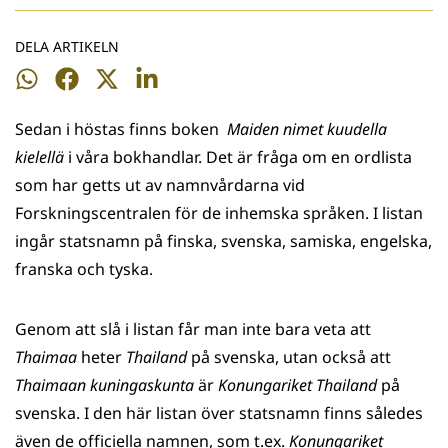
DELA ARTIKELN
Dela
Dela
Dela
Dela
på
på
på
på
Sedan i höstas finns boken
Maiden nimet kuudella
WhatsApp
Facebook
Twitter
LinkedIn
kielellä
i våra bokhandlar. Det är fråga om en ordlista
som har getts ut av namnvårdarna vid
Forskningscentralen för de inhemska språken. I listan
ingår statsnamn på finska, svenska, samiska, engelska,
franska och tyska.
Genom att slå i listan får man inte bara veta att
Thaimaa
heter
Thailand
på svenska, utan också att
Thaimaan kuningaskunta
är
Konungariket Thailand
på
svenska. I den här listan över statsnamn finns således
även de officiella namnen, som t.ex.
Konungariket