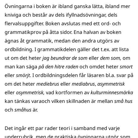
Övningarna i boken är ibland ganska lätta, ibland mer
kniviga och består av dels ifyllnads­övningar, dels
flervalsuppgifter. Boken avslutas med ett ord- och
grammatikprov på åtta sidor. Ena halvan av boken
ägnas åt grammatik, medan den andra utgörs av
ordbildning. I grammatikdelen gäller det t.ex. att lista
ut om det heter
jag beundrar de som
eller
dem som,
om
man kan säga
på den hitre raden
och omdet heter
smort
eller
smörjt
. I ordbildningsdelen får läsaren bl.a. svar på
om det heter
mediebrus
eller
mediabrus
,
asymmetrisk
eller
osymmetrisk,
vad kortformen av
kultur­minnes­märka
kan tänkas varaoch vilken skillnaden är mellan
små hus
och
småhus
är.
Det ingår ett par rader teori i samband med varje
underrubrik, men de praktiska övningarna utgör som