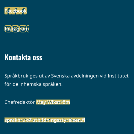
toiseen
Facebook
palveluun)
(siirryt
toiseen
Instagram
palveluun)
(siirryt
toiseen
palveluun)
Kontakta oss
Språkbruk ges ut av Svenska avdelningen vid Institutet
för de inhemska språken.
Chefredaktör
May Wikström
sprakbruk@utbildningsstyrelsen.fi