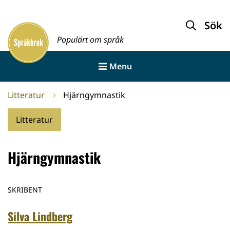
Gå
till
Sök
Framsida
innehållet
Populärt om språk
Menu
Litteratur
Hjärngymnastik
Litteratur
Hjärngymnastik
SKRIBENT
Silva Lindberg