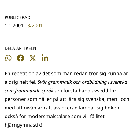
PUBLICERAD
1.1.2001
3/2001
DELA ARTIKELN
Dela
Dela
Dela
Dela
på
på
på
på
En repetition av det som man redan tror sig kunna är
WhatsApp
Facebook
Twitter
LinkedIn
aldrig helt fel.
Svår grammatik och ordbildning i svenska
som främmande språk
är i första hand avsedd för
personer som håller på att lära sig svenska, men i och
med att nivån är rätt avancerad lämpar sig boken
också för modersmålstalare som vill få litet
hjärngymnastik!