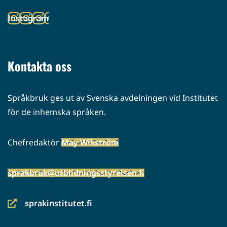
toiseen
Instagram
palveluun)
(siirryt
toiseen
palveluun)
Kontakta oss
Språkbruk ges ut av Svenska avdelningen vid Institutet
för de inhemska språken.
Chefredaktör
May Wikström
sprakbruk@utbildningsstyrelsen.fi
sprakinstitutet.fi
(siirryt
toiseen