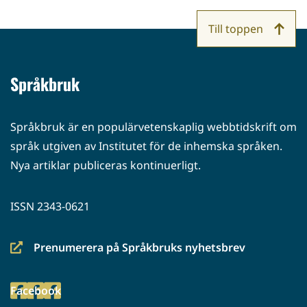
Till toppen
Språkbruk
Språkbruk är en populärvetenskaplig webbtidskrift om
språk utgiven av Institutet för de inhemska språken.
Nya artiklar publiceras kontinuerligt.
ISSN 2343-0621
Prenumerera på Språkbruks nyhetsbrev
(siirryt
toiseen
Facebook
palveluun)
(siirryt