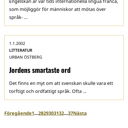
Engelskan är vår tids internationella lingua franca,
som möjliggör för människor att mötas över
språk- …
1.1.2002
LITTERATUR
URBAN ÖSTBERG
Jordens smartaste ord
Det finns en myt om att svenskan skulle vara ett
torftigt och ordfattigt språk. Ofta …
Föregående
1
…
28
29
30
31
32
…
37
Nästa