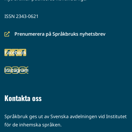
ISSN 2343-0621
Prenumerera på Språkbruks nyhetsbrev
(siirryt
toiseen
Facebook
palveluun)
(siirryt
toiseen
Instagram
palveluun)
(siirryt
toiseen
palveluun)
Kontakta oss
Språkbruk ges ut av Svenska avdelningen vid Institutet
för de inhemska språken.