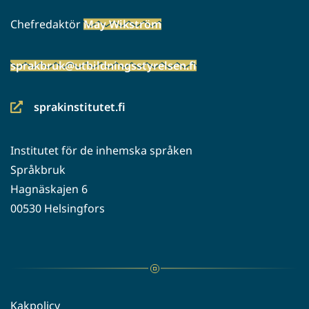
Chefredaktör
May Wikström
sprakbruk@utbildningsstyrelsen.fi
sprakinstitutet.fi
(siirryt
toiseen
Institutet för de inhemska språken
palveluun)
Språkbruk
Hagnäskajen 6
00530 Helsingfors
Kakpolicy