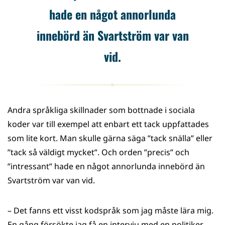
hade en något annorlunda
innebörd än Svartström var van
vid.
Andra språkliga skillnader som bottnade i sociala
koder var till exempel att enbart ett tack uppfattades
som lite kort. Man skulle gärna säga ”tack snälla” eller
”tack så väldigt mycket”. Och orden ”precis” och
”intressant” hade en något annorlunda innebörd än
Svartström var van vid.
– Det fanns ett visst kodspråk som jag måste lära mig.
En gång försökte jag få en intervju med en politiker