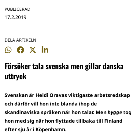
PUBLICERAD
17.2.2019
DELA ARTIKELN
Dela
Dela
Dela
Dela
på
på
på
på
Försöker tala svenska men gillar danska
WhatsApp
Facebook
Twitter
LinkedIn
uttryck
Svenskan är Heidi Oravas viktigaste arbetsredskap
och därför vill hon inte blanda ihop de
skandinaviska språken när hon talar. Men
hygge
tog
hon med sig när hon flyttade tillbaka till Finland
efter sju år i Köpenhamn.