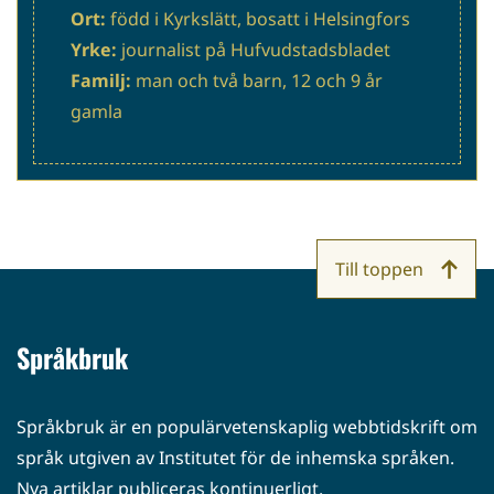
Ort:
född i Kyrkslätt, bosatt i Helsingfors
Yrke:
journalist på Hufvudstadsbladet
Familj:
man och två barn, 12 och 9 år
gamla
Till toppen
Språkbruk
Språkbruk är en populärvetenskaplig webbtidskrift om
språk utgiven av Institutet för de inhemska språken.
Nya artiklar publiceras kontinuerligt.