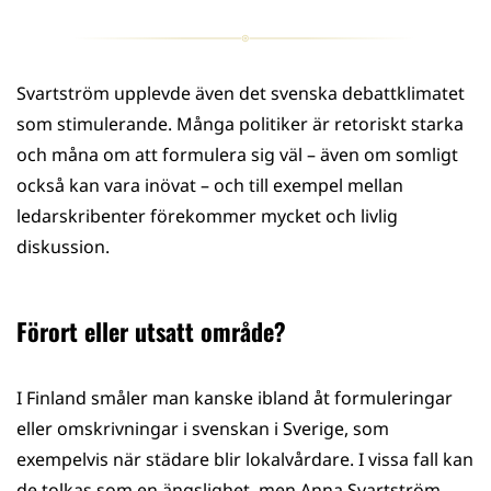
Svartström upplevde även det svenska debattklimatet
som stimulerande. Många politiker är retoriskt starka
och måna om att formulera sig väl – även om somligt
också kan vara inövat – och till exempel mellan
ledarskribenter förekommer mycket och livlig
diskussion.
Förort eller utsatt område?
I Finland småler man kanske ibland åt formuleringar
eller omskrivningar i svenskan i Sverige, som
exempelvis när städare blir lokalvårdare. I vissa fall kan
de tolkas som en ängslighet, men Anna Svartström