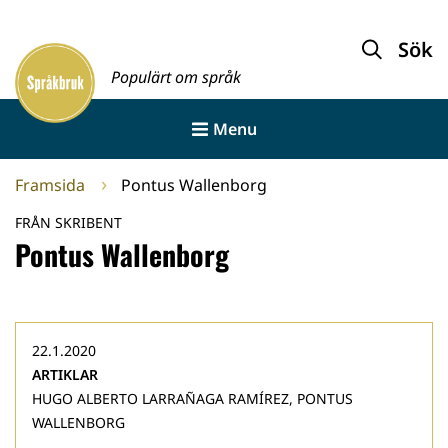
Gå
till
Sök
Framsida
innehållet
Populärt om språk
Menu
Framsida
Pontus Wallenborg
FRÅN SKRIBENT
Pontus Wallenborg
22.1.2020
ARTIKLAR
HUGO ALBERTO LARRAÑAGA RAMÍREZ, PONTUS
WALLENBORG