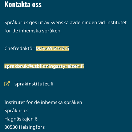
Kontakta oss
Språkbruk ges ut av Svenska avdelningen vid Institutet
för de inhemska språken.
Chefredaktör
May Wikström
sprakbruk@utbildningsstyrelsen.fi
sprakinstitutet.fi
(siirryt
toiseen
Institutet för de inhemska språken
palveluun)
Språkbruk
Hagnäskajen 6
00530 Helsingfors