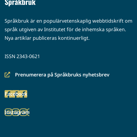
Språkbruk
Språkbruk är en populärvetenskaplig webbtidskrift om
språk utgiven av Institutet för de inhemska språken.
Nya artiklar publiceras kontinuerligt.
ISSN 2343-0621
Prenumerera på Språkbruks nyhetsbrev
(siirryt
toiseen
Facebook
palveluun)
(siirryt
toiseen
Instagram
palveluun)
(siirryt
toiseen
palveluun)