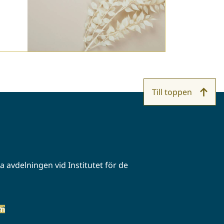
Till toppen
 avdelningen vid Institutet för de
öm