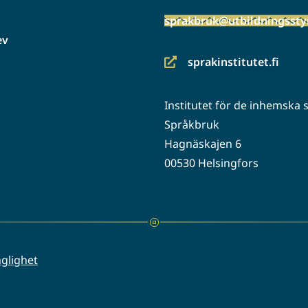
sprakbruk@utbildningsstyr
ev
sprakinstitutet.fi
(siirryt
toiseen
Institutet för de inhemska
palveluun)
Språkbruk
Hagnäskajen 6
00530 Helsingfors
nglighet