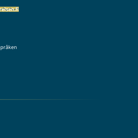
elsen.fi
 språken