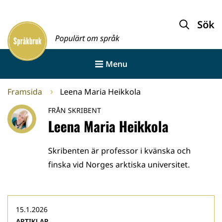
Gå
till
Sök
Framsida
innehållet
Populärt om språk
Menu
Framsida
Leena Maria Heikkola
FRÅN SKRIBENT
Leena Maria Heikkola
Skribenten är professor i kvänska och
finska vid Norges arktiska universitet.
15.1.2026
ARTIKLAR