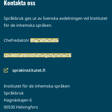
Kontakta oss
Språkbruk ges ut av Svenska avdelningen vid Institutet
för de inhemska språken.
Chefredaktör
May Wikström
sprakbruk@utbildningsstyrelsen.fi
sprakinstitutet.fi
(siirryt
toiseen
Institutet för de inhemska språken
palveluun)
Språkbruk
Hagnäskajen 6
00530 Helsingfors