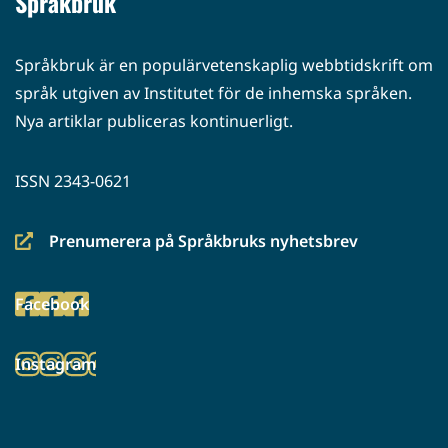
Språkbruk
Språkbruk är en populärvetenskaplig webbtidskrift om
språk utgiven av Institutet för de inhemska språken.
Nya artiklar publiceras kontinuerligt.
ISSN 2343-0621
Prenumerera på Språkbruks nyhetsbrev
(siirryt
toiseen
Facebook
palveluun)
(siirryt
toiseen
Instagram
palveluun)
(siirryt
toiseen
palveluun)