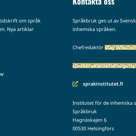
Kontakta oss
idskrift om språk
Språkbruk ges ut av Svenska
n. Nya artiklar
inhemska språken.
Chefredaktör
May Wikstr
sprakbruk@utbildningsstyr
ev
sprakinstitutet.fi
(siirryt
toiseen
Institutet för de inhemska
palveluun)
Språkbruk
Hagnäskajen 6
00530 Helsingfors