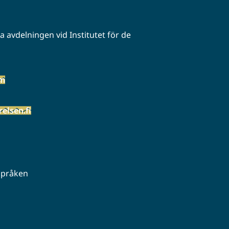
 avdelningen vid Institutet för de
öm
elsen.fi
 språken