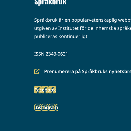
Språkbruk
Språkbruk är en populärvetenskaplig webbt
utgiven av Institutet för de inhemska språke
publiceras kontinuerligt.
ISSN 2343-0621
Prenumerera på Språkbruks nyhetsbr
(siirryt
toiseen
Facebook
palveluun)
(siirryt
toiseen
Instagram
palveluun)
(siirryt
toiseen
palveluun)