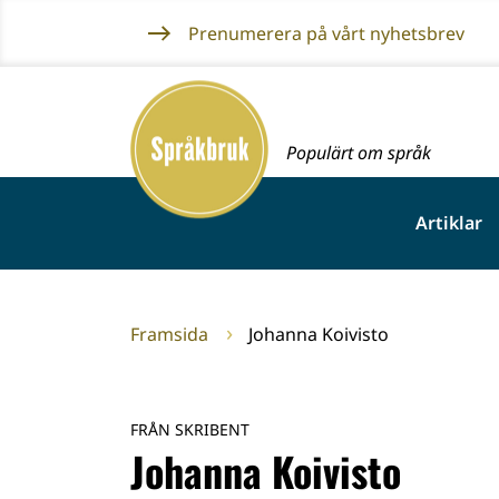
Gå
Prenumerera på vårt nyhetsbrev
till
innehållet
Framsida
Populärt om språk
Artiklar
Framsida
Johanna Koivisto
FRÅN SKRIBENT
Johanna Koivisto