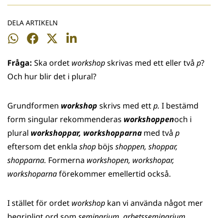
DELA ARTIKELN
Dela
Dela
Dela
Dela
på
på
på
på
Fråga:
Ska ordet
workshop
skrivas med ett eller två
p
?
WhatsApp
Facebook
Twitter
LinkedIn
Och hur blir det i plural?
Grundformen
workshop
skrivs med ett
p.
I bestämd
form singular rekommenderas
workshoppen
och i
plural
workshoppar, workshopparna
med två
p
eftersom det enkla
shop
böjs
shoppen, shoppar,
shopparna.
Formerna
workshopen, workshopar,
workshoparna
förekommer emellertid också.
I stället för ordet
workshop
kan vi använda något mer
begripligt ord som
seminarium, arbetsseminarium,