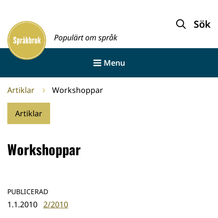
Gå
till
Sök
Framsida
innehållet
Populärt om språk
Menu
Artiklar
Workshoppar
Artiklar
Workshoppar
PUBLICERAD
1.1.2010
2/2010