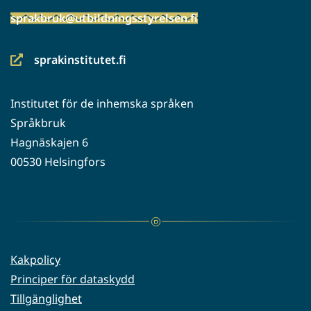
sprakbruk@utbildningsstyrelsen.fi
sprakinstitutet.fi
(siirryt
toiseen
Institutet för de inhemska språken
palveluun)
Språkbruk
Hagnäskajen 6
00530 Helsingfors
Kakpolicy
Principer för dataskydd
Tillgänglighet