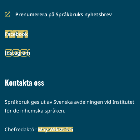
Prenumerera på Språkbruks nyhetsbrev
(siirryt
toiseen
Facebook
palveluun)
(siirryt
toiseen
Instagram
palveluun)
(siirryt
toiseen
palveluun)
Kontakta oss
Språkbruk ges ut av Svenska avdelningen vid Institutet
för de inhemska språken.
Chefredaktör
May Wikström