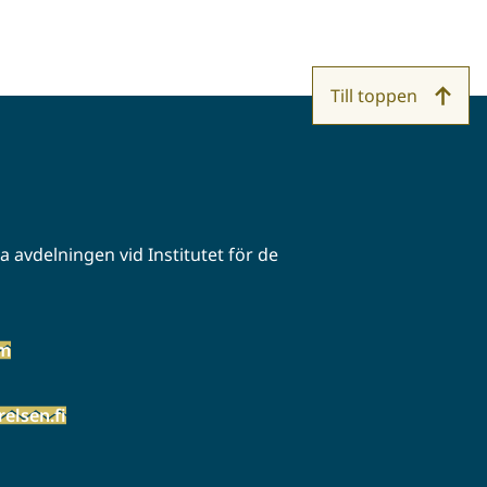
Till toppen
 avdelningen vid Institutet för de
öm
elsen.fi