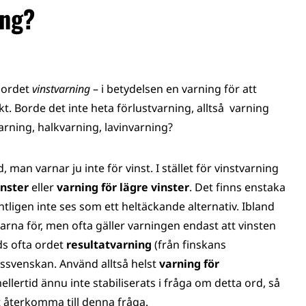
ing?
a ordet
vinstvarning
– i betydelsen en varning för att
t. Borde det inte heta förlustvarning, alltså varning
arning, halkvarning, lavinvarning?
rd, man varnar ju inte för vinst. I stället för vinstvarning
inster
eller
varning för lägre vinster
. Det finns enstaka
tligen inte ses som ett heltäckande alternativ. Ibland
varna för, men ofta gäller varningen endast att vinsten
ds ofta ordet
resultatvarning
(från finskans
kssvenskan. Använd alltså helst
varning för
llertid ännu inte stabiliserats i fråga om detta ord, så
t återkomma till denna fråga.