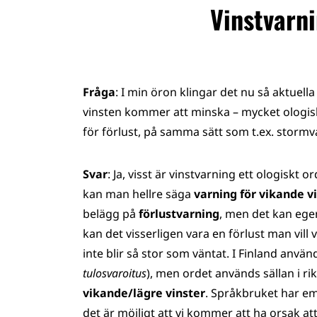
Vinstvarn
Fråga
: I min öron klingar det nu så aktuell
vinsten kommer att minska ­– mycket ologisk
för förlust, på samma sätt som t.ex. stormv
Svar
: Ja, visst är vinstvarning ett ologiskt o
kan man hellre säga
varning för vikande v
belägg på
förlustvarning
, men det kan egen
kan det visserligen vara en förlust man vill 
inte blir så stor som väntat.
I Finland använ
tulosvaroitus
), men ordet används sällan i ri
vikande/lägre vinster
. Språkbruket har eme
det är möjligt att vi kommer att ha orsak at