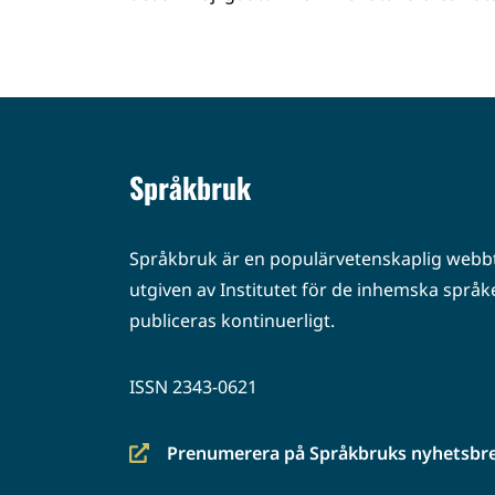
Språkbruk
Språkbruk är en populärvetenskaplig webbt
utgiven av Institutet för de inhemska språke
publiceras kontinuerligt.
ISSN 2343-0621
Prenumerera på Språkbruks nyhetsbr
(siirryt