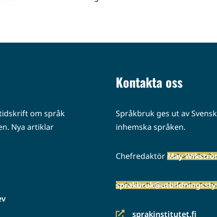
Kontakta oss
idskrift om språk
Språkbruk ges ut av Svenska
n. Nya artiklar
inhemska språken.
Chefredaktör
May Wikstr
sprakbruk@utbildningsstyr
ev
sprakinstitutet.fi