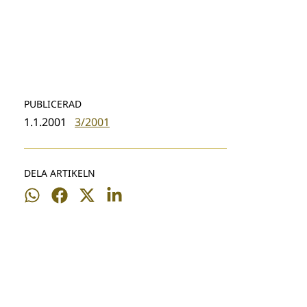
PUBLICERAD
1.1.2001
3/2001
DELA ARTIKELN
Dela
Dela
Dela
Dela
på
på
på
på
WhatsApp
Facebook
Twitter
LinkedIn