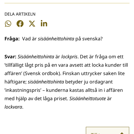
DELA ARTIKELN
Dela
Dela
Dela
Dela
på
på
på
på
Fråga:
Vad är
sisäänheittohinta
på svenska?
WhatsApp
Facebook
Twitter
LinkedIn
Svar:
Sisäänheittohinta
är
lockpris
. Det är fråga om ett
’tillfälligt lågt pris på en vara avsett att locka kunder till
affären’ (Svensk ordbok). Finskan uttrycker saken lite
häftigare;
sisäänheittohinta
betyder ju ordagrant
’inkastningspris’ – kunderna kastas alltså in i affären
med hjälp av det låga priset.
Sisäänheittotuote
är
lockvara
.