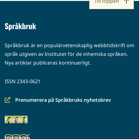
Till toppen
Språkbruk
Språkbruk är en populärvetenskaplig webbtidskrift om
språk utgiven av Institutet för de inhemska språken.
Nya artiklar publiceras kontinuerligt.
ISSN 2343-0621
Prenumerera på Språkbruks nyhetsbrev
(siirryt
toiseen
Facebook
palveluun)
(siirryt
toiseen
Instagram