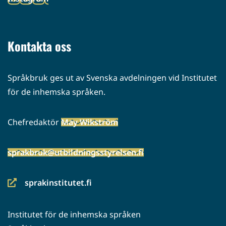
palveluun)
(siirryt
toiseen
palveluun)
Kontakta oss
Språkbruk ges ut av Svenska avdelningen vid Institutet
för de inhemska språken.
Chefredaktör
May Wikström
sprakbruk@utbildningsstyrelsen.fi
sprakinstitutet.fi
(siirryt
toiseen
Institutet för de inhemska språken
palveluun)