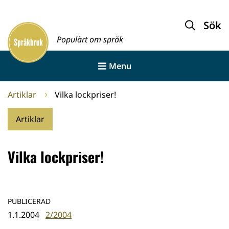
Gå
till
Sök
Framsida
innehållet
Populärt om språk
Menu
Artiklar
Vilka lockpriser!
Artiklar
Vilka lockpriser!
PUBLICERAD
1.1.2004
2/2004