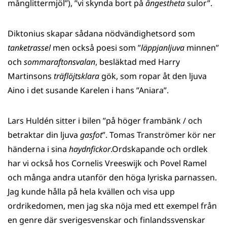
månglittermjöl”), ”vi skynda bort på
ångestheta
sulor”.
Diktonius skapar sådana nödvändighetsord som
tanketrassel
men också poesi som ”
läppjanljuva
minnen”
och
sommaraftonsvalan
, besläktad med Harry
Martinsons
träflöjtsklara
gök, som ropar åt den ljuva
Aino i det susande Karelen i hans ”Aniara”.
Lars Huldén sitter i bilen ”på höger frambänk / och
betraktar din ljuva
gasfot
”. Tomas Tranströmer kör ner
händerna i sina
haydnfickor
.Ordskapande och ordlek
har vi också hos Cornelis Vreeswijk och Povel Ramel
och många andra utanför den höga lyriska parnassen.
Jag kunde hålla på hela kvällen och visa upp
ordrikedomen, men jag ska nöja med ett exempel från
en genre där sverigesvenskar och finlandssvenskar