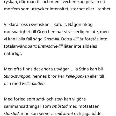
ryskan, där man till och med i verben kan peta in ett
morfem som uttrycker intensitet, storhet eller litenhet.
Vi klarar oss i svenskan, likafullt. Någon riktig
motsvarighet till Gretchen har vi visserligen inte, men
vi kan i alla fall säga
Greta-lill
. Detta
-lill
är förstås inte
totalanvändbart:
Britt-Marie-lill
låter inte alldeles
naturligt.
Men ofta finns det andra utvägar. Lilla Stina kan bli
Stina-stumpan
, hennes bror Per
Pelle-ponken
eller till
och med
Pelle-plutten
.
Med förled som
små-
och
stor-
kan vi göra
sammansättningar som
småstad
med motsatsen
storstad
, man kan servera
småvarmt
och jaga både