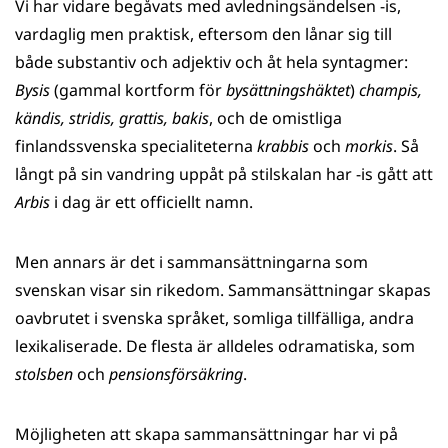
Vi har vidare begåvats med avledningsändelsen -is,
vardaglig men praktisk, eftersom den lånar sig till
både substantiv och adjektiv och åt hela syntagmer:
Bysis
(gammal kortform för
bysättningshäktet
)
champis,
kändis, stridis, grattis, bakis
, och de omistliga
finlandssvenska specialiteterna
krabbis
och
morkis
. Så
långt på sin vandring uppåt på stilskalan har -is gått att
Arbis
i dag är ett officiellt namn.
Men annars är det i sammansättningarna som
svenskan visar sin rikedom. Sammansättningar skapas
oavbrutet i svenska språket, somliga tillfälliga, andra
lexikaliserade. De flesta är alldeles odramatiska, som
stolsben
och
pensionsförsäkring
.
Möjligheten att skapa sammansättningar har vi på