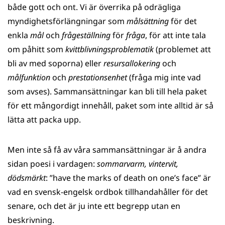
både gott och ont. Vi är överrika på odrägliga
myndighetsförlängningar som
målsättning
för det
enkla
mål
och
frågeställning
för
fråga
, för att inte tala
om påhitt som
kvittblivningsproblematik
(problemet att
bli av med soporna) eller
resursallokering
och
målfunktion
och
prestationsenhet
(fråga mig inte vad
som avses). Sammansättningar kan bli till hela paket
för ett mångordigt innehåll, paket som inte alltid är så
lätta att packa upp.
Men inte så få av våra sammansättningar är å andra
sidan poesi i vardagen:
sommarvarm, vintervit,
dödsmärkt
: ”have the marks of death on one’s face” är
vad en svensk-engelsk ordbok tillhandahåller för det
senare, och det är ju inte ett begrepp utan en
beskrivning.