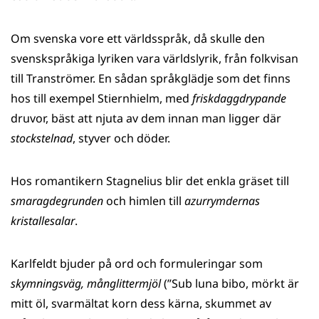
Om svenska vore ett världsspråk, då skulle den
svenskspråkiga lyriken vara världslyrik, från folkvisan
till Tranströmer. En sådan språkglädje som det finns
hos till exempel Stiernhielm, med
friskdaggdrypande
druvor, bäst att njuta av dem innan man ligger där
stockstelnad
, styver och döder.
Hos romantikern Stagnelius blir det enkla gräset till
smaragdegrunden
och himlen till
azurrymdernas
kristallesalar
.
Karlfeldt bjuder på ord och formuleringar som
skymningsväg, månglittermjöl
(”Sub luna bibo, mörkt är
mitt öl, svarmältat korn dess kärna, skummet av