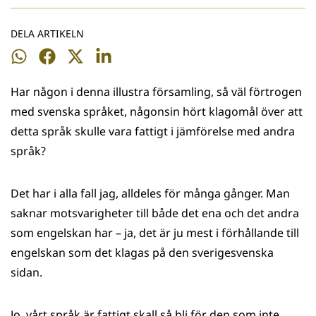
DELA ARTIKELN
Dela
Dela
Dela
Dela
på
på
på
på
Har någon i denna illustra församling, så väl förtrogen
WhatsApp
Facebook
Twitter
LinkedIn
med svenska språket, någonsin hört klagomål över att
detta språk skulle vara fattigt i jämförelse med andra
språk?
Det har i alla fall jag, alldeles för många gånger. Man
saknar motsvarigheter till både det ena och det andra
som engelskan har – ja, det är ju mest i förhållande till
engelskan som det klagas på den sverigesvenska
sidan.
Jo, vårt språk är fattigt skall så bli för den som inte