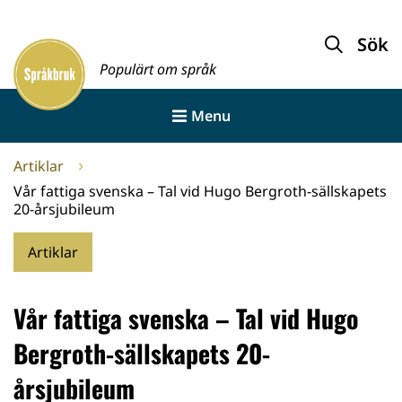
Gå
till
Sök
Framsida
innehållet
Populärt om språk
Menu
Artiklar
Vår fattiga svenska – Tal vid Hugo Bergroth-sällskapets
20-årsjubileum
Artiklar
Vår fattiga svenska – Tal vid Hugo
Bergroth-sällskapets 20-
årsjubileum