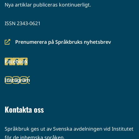
Nya artiklar publiceras kontinuerligt.
ISSN 2343-0621
Prenumerera på Språkbruks nyhetsbrev
(siirryt
toiseen
Facebook
palveluun)
(siirryt
toiseen
Instagram
palveluun)
(siirryt
toiseen
palveluun)
Kontakta oss
Språkbruk ges ut av Svenska avdelningen vid Institutet
för de inhemska språken.