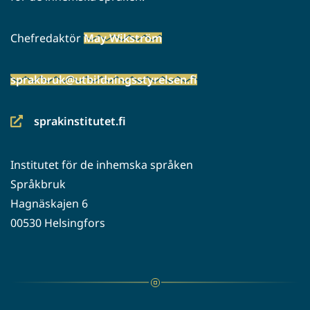
Chefredaktör
May Wikström
sprakbruk@utbildningsstyrelsen.fi
sprakinstitutet.fi
(siirryt
toiseen
Institutet för de inhemska språken
palveluun)
Språkbruk
Hagnäskajen 6
00530 Helsingfors