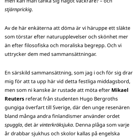
men kan man tänka sig något vackrare? – och
stjärnprickig
.
Av de här enkäterna att döma är vi häruppe ett släkte
som törstar efter naturupplevelser och skönhet mer
än efter filosofiska och moraliska begrepp. Och vi
uttrycker dem med sammansättningar.
En särskild sammansättning, som jag i och för sig drar
mig för att ta upp här vid detta festliga middagsbord,
men som ni kanske är rustade att möta efter
Mikael
Reuters
referat från studenten Hugo Bergroths
gungiga överfart till Sverige, där den unge resenären
bland många andra finlandismer använder ordet
spuggla
, det är
vinterkräksjuka
. Denna plåga som varje
år drabbar sjukhus och skolor kallas på engelska