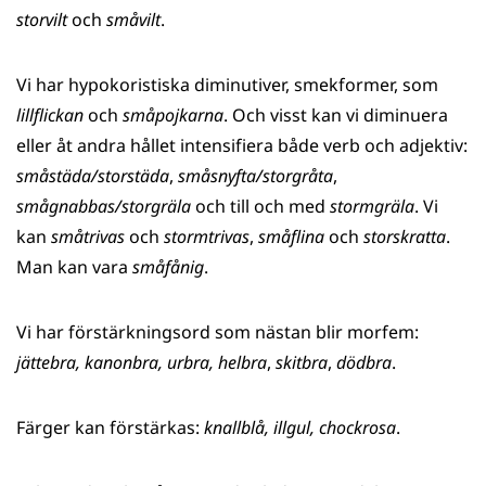
storvilt
och
småvilt
.
Vi har hypokoristiska diminutiver, smekformer, som
lillflickan
och
småpojkarna
. Och visst kan vi diminuera
eller åt andra hållet intensifiera både verb och adjektiv:
småstäda/storstäda
,
småsnyfta/storgråta
,
smågnabbas/storgräla
och till och med
stormgräla
. Vi
kan
småtrivas
och
stormtrivas
,
småflina
och
storskratta
.
Man kan vara
småfånig
.
Vi har förstärkningsord som nästan blir morfem:
jättebra, kanonbra, urbra, helbra
,
skitbra
,
dödbra
.
Färger kan förstärkas:
knallblå, illgul, chockrosa
.