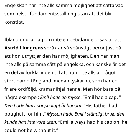
Engelskan har inte alls samma möjlighet att sätta vad
som helst i fundamentsställning utan att det blir
konstlat.
Ibland undrar jag om inte en betydande orsak till att
Astrid Lindgrens
språk är så spänstigt beror just på
att hon utnyttjar den här möjligheten. Den har man
inte alls på samma sätt på engelska, och kanske är det
en del av förklaringen till att hon inte alls är något
stort namn i England, medan tyskarna, som har en
friare ordföljd, kramar ihjäl henne. Men hör bara på
några exempel:
Emil hade en mysse
. ”Emil had a cap. ”
Den hade hans pappa köpt åt honom
. ”His father had
bought it for him.”
Myssen hade Emil i ständigt bruk, den
kunde han inte vara utan.
”Emil always had his cap on, he
could not be without it.”